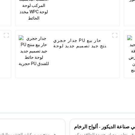
جدار حجري PU حار بيع
منتج جيد تصميم جديد لوحة
حائط حجرية PU للفندق
س في تطوير مصادر جديدة للطاقة يمكن