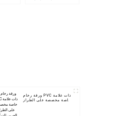
أرضيات خشبية من
المنزلي
الفينيل spc أرضيات spc
المق
8 مللي متر أرضية خشبية
غير قابلة للانزلاق spc
ورقة رخام PVC ذات علامة
خاصة مخصصة على الطراز
العربي للديكور المنزلي