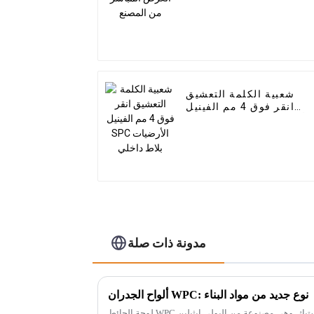
شعبية الكلمة التعشيق
انقر فوق 4 مم الفينيل
SPC الأرضيات بلاط داخلي
مدونة ذات صلة
ألواح الجدران WPC: نوع جديد من مواد البناء
لوحة الحائط WPC هي منتج من مركبات الخشب والبلاستيك. وهي مصنوعة من البولي إيثيلين