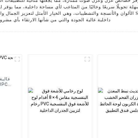
وفر خصائص عزل وعزل صوت ممتازة، مما يجعلها مثالية للتطبيقات الس
لة تحويلًا سريعًا وخاليًا من المتاعب لأي مساحة داخلية، مما يوفر لك الوقت وتكاليف العمال
الألوان والأنسجة والتشطيبات، وهي الخيار الأمثل لتعزيز الجمال والديكور. وظائف أي مساح
للحصول على ألواح جدران WPC داخلية عالية الجودة والتي من شأنها الارتقاء ب
عالية