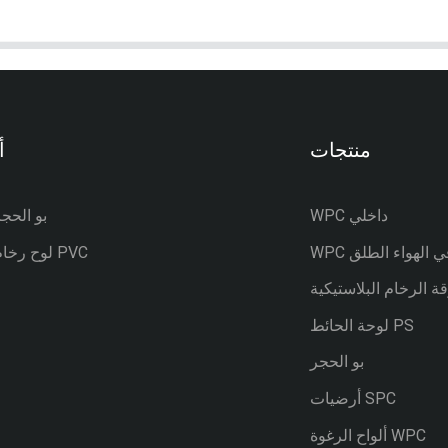
منتجات
أ
WPC داخلي
—— بو الحج
W في الهواء الطلق
—— لوح رخام PVC
ة الرخام البلاستيكية
لوحة الحائط PS
بو الحجر
أرضيات SPC
ألواح الرغوة WPC