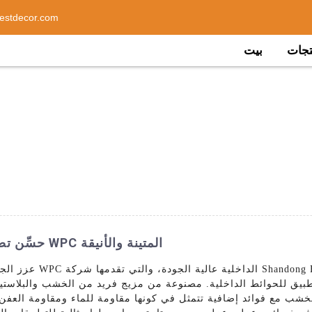
estdecor.com
تجات
بيت
حسِّن تصميمك الداخلي باستخدام لوحات الحائط WPC المتينة والأنيقة
عزز الجزء الداخلي من 
مع فوائد إضافية تتمثل في كونها مقاومة للماء ومقاومة العفن والعفن الفطري