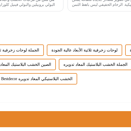
أن تحل محل الإنتاج الطبيعي، مثل ألواح الرخام البلاستيكية. الرخام الحقيقي ليس باهظ الثمن
والبولي بروبيلين والبولي فينيل كلورايد
فحسب، بل إن التعدين سيكلف...
لوحات زخرفية ثلاثية الأبعاد عالية الجودة
الجملة لوحات زخرفية ثلاث
الجملة الخشب البلاستيك المعاد تدويره
الصين الخشب البلاستيك المعاد 
Bestdecor الخشب البلاستيكي المعاد تدويره