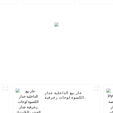
 لوحة الحائط
الأبعاد للديكور المنزلي
اومة للماء
حار بيع الداخلية جدار
الكسوة لوحات زخرفية
جدار الخشب البلاستيك
المركب لوحة مخدد WPC
لوحة الحائط