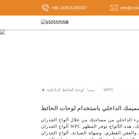
+86 15953240337
info@cnb
>>
لوحة الحائط الداخلية WPC
بيت
مساحتك من خلال ألواح الجدران WPC الداخلية عالية الجودة، والتي تقدمها شركة Shandong Best Import & Export Co., Ltd.. وقد تم تصميم
ألواح الجدران WPC الخاصة بنا لتوفير حل متين وجذاب لأي تطبيق للحوائط الداخلية. مصنوعة من مزيج فريد من الخشب والبلاستيك، هذه الألواح توفر المظهر
، وسهلة الصيانة، ألواح الجدران WPC الخاصة بنا ليست