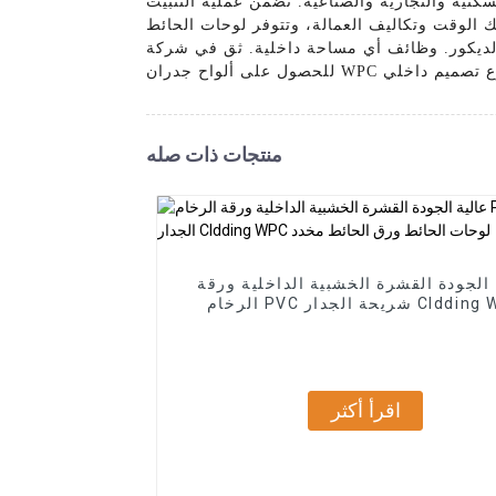
كنية والتجارية والصناعية. تضمن عملية التثبيت
ة، وتتوفر لوحات الحائط WPC الداخلية لدينا في مجموعة متنوعة من
ة داخلية. ثق في شركة Shandong Best Import & Export Co., Ltd.
أي مشروع تصميم داخلي
منتجات ذات صله
 الجودة القشرة الخشبية الداخلية ورقة
الرخام PVC شريحة الجدار Cldding WPC
لوحات الحائط ورق الحائط مخدد
اقرأ أكثر