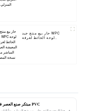
حار بيع منتج جيد WPC
لوحة الحائط لغرفة
المعيشة العرض المباشر
من نسخة المصنع
مبتكر صنع العصر في صناعة الديكور - ألواح الرخام PVC
في هذا المجتمع الذي يعاني من شح الموارد، بدأ النا