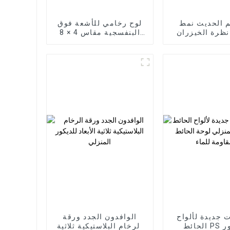
م الحديث نمط
لوح رخامي للأشعة فوق
نظرة الخيزران
البنفسجية مقاس 4 × 8
الخشب القشرة
أقدام لوح رخام PVC
 لوحة الحائط
للأشعة فوق البنفسجية
WPC رغوة المجلس فندق
لتزيين الجدران الداخلية
لتطبيق
 جديدة لألواح
الوافدون الجدد ورقة
الحائط PS للديكور
الرخام البلاستيكية ثلاثية