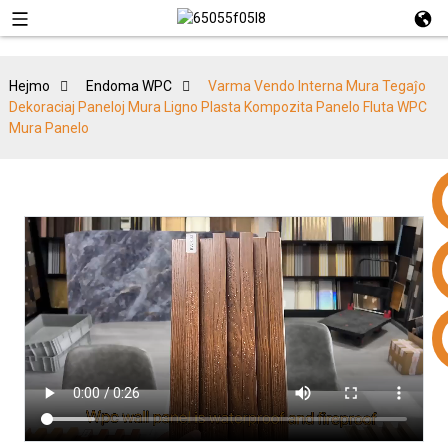
Hejmo
Endoma WPC
Varma Vendo Interna Mura Tegaĵo
Dekoraciaj Paneloj Mura Ligno Plasta Kompozita Panelo Fluta WPC
Mura Panelo
+86 15953240337