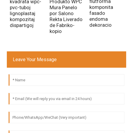
flutforma
kvadrata wpc-
Produkto WPC
komponita
pvc-tuboj
Mura Panelo
fasado
lignoplastaj
por Salono
endoma
kompozitaj
Rekta Liverado
dekoracio
dispartigoj
de Fabriko-
kopio
Leave Your Message