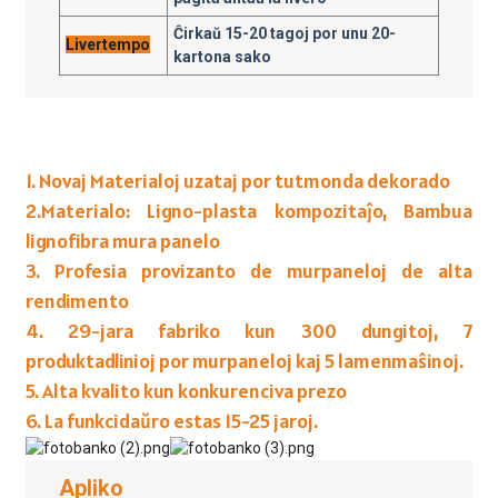
Ĉirkaŭ 15-20 tagoj por unu 20-
Livertempo
kartona sako
1. Novaj Materialoj uzataj por tutmonda dekorado
2.Materialo: Ligno-plasta kompozitaĵo, Bambua
lignofibra mura panelo
3. Profesia provizanto de murpaneloj de alta
rendimento
4. 29-jara fabriko kun 300 dungitoj, 7
produktadlinioj por murpaneloj kaj 5 lamenmaŝinoj.
5. Alta kvalito kun konkurenciva prezo
6. La funkcidaŭro estas 15-25 jaroj.
Apliko