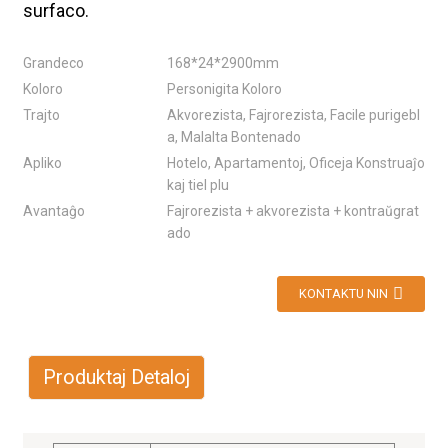
surfaco.
Grandeco
168*24*2900mm
Koloro
Personigita Koloro
Trajto
Akvorezista, Fajrorezista, Facile purigebl
a, Malalta Bontenado
Apliko
Hotelo, Apartamentoj, Oficeja Konstruaĵo
kaj tiel plu
Avantaĝo
Fajrorezista + akvorezista + kontraŭgrat
ado
KONTAKTU NIN
Produktaj Detaloj