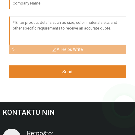
AI Helps Write
Send
KONTAKTU NIN
Retpoŝto: