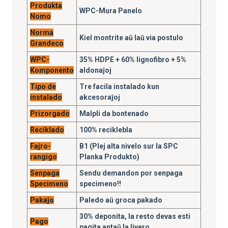
Produkta
WPC-Mura Panelo
Nomo
Norma
Kiel montrite aŭ laŭ via postulo
Grandeco
WPC-
35% HDPE + 60% lignofibro + 5%
Komponento
aldonaĵoj
Tipo de
Tre facila instalado kun
instalado
akcesoraĵoj
Prizorgado
Malpli da bontenado
Reciklado
100% reciklebla
Fajro-
B1 (Plej alta nivelo sur la SPC
rangigo
Planka Produkto)
Senpaga
Sendu demandon por senpaga
Specimeno
specimeno!!
Pakaĵo
Paledo aŭ groca pakado
30% deponita, la resto devas esti
Pago
pagita antaŭ la livero