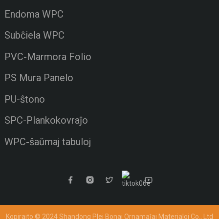
Endoma WPC
Subĉiela WPC
PVC-Marmora Folio
PS Mura Panelo
PU-ŝtono
SPC-Plankokovraĵo
WPC-ŝaŭmaj tabuloj
Kopirajto © 2024 Shandong Plej Bonaj Ornamaĵaj Materialoj Co., Ltd