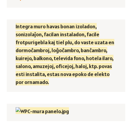
Integra muro havas bonan izoladon,
sonizolaĵon, facilan instaladon, facile
frotpurigebla kaj tiel plu, do vaste uzata en
dormoĉambroj, loĝoĉambro, banĉambro,
kuirejo, balkono, televida fono, hotela ilaro,
salono, amuzejoj, oficejoj, haloj, ktp. povas
esti instalita, estas nova epoko de elekto
por ornamado.