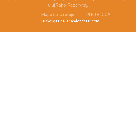
Ĉiuj Rajtoj Rezervitaj.
Mapo de la retejo
PLEJ BLOGA
Funkciigita de: shandongbest.com