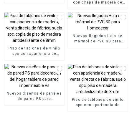
mármol ULTRAVIOLETA del
con chapa de madera de
Pvc de la hoja de mármol
carbón de bambú, aspecto
para la decoración de la
metálico, diseño moderno,
pared interior
tablero de espuma WPC,
aplicación para hotel
Nuevas llegadas Hoja de
mármol de PVC 3D para
Homedecor
Piso de tablones de vinilo
spc con apariencia de
madera, venta directa de
fábrica, suelo spc, copia de
piso de madera
antideslizante de 8mm
Nuevos diseños de paneles
de pared PS para
Piso de tablones de vinilo
decoración del hogar
spc con apariencia de
tablero de pared
madera, venta directa de
impermeable Ps
fábrica, suelo spc, piso de
madera antideslizante de
8mm