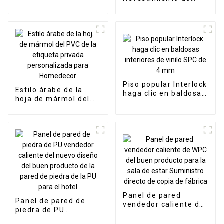
caliente de WPC del
pared interior
buen producto para la
Paneles decorativos
sala de estar
Pared Panel
Suministro directo de
compuesto de
fábrica
plástico y madera
Panel de pared
estriado de Wpc
Piso popular Interlock
Estilo árabe de la
haga clic en baldosas
hoja de mármol del
interiores de vinilo
PVC de la etiqueta
SPC de 4 mm
privada
personalizada para
Homedecor
Panel de pared
Panel de pared de
vendedor caliente de
piedra de PU
WPC del buen
vendedor caliente del
producto para la sala