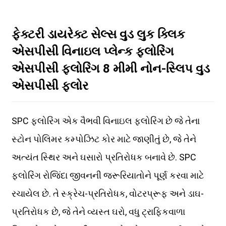
ફેક્ટરી ડાયરેક્ટ સેલ્સ વુડ લુક ક્લિક
એસપીસી વિનાઇલ પ્લેન્ક ફ્લોરિંગ
એસપીસી ફ્લોરિંગ 8 મીમી નોન-સ્લિપ વુડ
એસપીસી ફ્લોર
SPC ફ્લોરિંગ એક વૈભવી વિનાઇલ ફ્લોરિંગ છે જે તેના
સ્ટોન પોલિમર કમ્પોઝિટ કોર માટે જાણીતું છે, જે તેને
અત્યંત સ્થિર અને ઘસારો પ્રતિરોધક બનાવે છે. SPC
ફ્લોરિંગ રોજિંદા જીવનની જરૂરિયાતોને પૂર્ણ કરવા માટે
રચાયેલ છે. તે સ્ક્રેચ-પ્રતિરોધક, વોટરપ્રૂફ અને ડાઘ-
પ્રતિરોધક છે, જે તેને વ્યસ્ત ઘરો, વધુ ટ્રાફિકવાળા