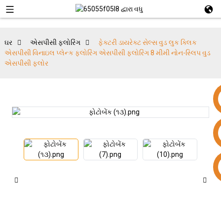
ઘર
એસપીસી ફ્લોરિંગ
ફેક્ટરી ડાયરેક્ટ સેલ્સ વુડ લુક ક્લિક
એસપીસી વિનાઇલ પ્લેન્ક ફ્લોરિંગ એસપીસી ફ્લોરિંગ 8 મીમી નોન-સ્લિપ વુડ
એસપીસી ફ્લોર
+86 15953240337