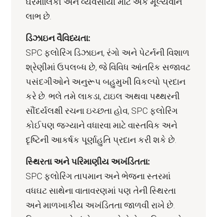
ઘરમાલિકો અને વ્યવસાયો માટે એક મૂલ્યવાન
લાભ છે.
ડિઝાઇન વૈવિધ્યતા:
SPC ફ્લોરિંગ ડિઝાઇન, રંગો અને પેટર્નની વિશાળ
શ્રેણીમાં ઉપલબ્ધ છે, જે વિવિધ આંતરિક સજાવટ
પસંદગીઓને અનુરૂપ બહુમુખી વિકલ્પો પ્રદાન
કરે છે. ભલે તમે લાકડા, ટાઇલ અથવા પથ્થરની
સૌંદર્યલક્ષી રચના ઇચ્છતા હોવ, SPC ફ્લોરિંગ
કોઈપણ જગ્યાને વધારવા માટે વાસ્તવિક અને
દૃષ્ટિની આકર્ષક પૂર્ણાહુતિ પ્રદાન કરી શકે છે.
સ્થિરતા અને પરિમાણીય અખંડિતતા:
SPC ફ્લોરિંગ તાપમાન અને ભેજના સ્તરમાં
વધઘટ સાથેના વાતાવરણમાં પણ તેની સ્થિરતા
અને માળખાકીય અખંડિતતા જાળવી રાખે છે.