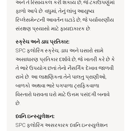
અને તે રિસાયકલ કરી શકાય છે, જે ટકાઉપણુંમાં
ફાળો આપે છે. વધુમાં, તેનું લાંબુ આયુષ્ય
રિપ્લેસમેન્ટની આવર્તન ઘટાડે છે, જે પર્યાવરણીય
સંરક્ષણ પ્રયાસો માટે ફાયદાકારક છે.
સ્ક્રેચ અને ડાઘ પ્રતિકાર:
SPC ફ્લોરિંગ સ્ક્રેચ, ડાઘ અને ઘસારો સામે
અસાધારણ પ્રતિકાર દર્શાવે છે, જે ખાતરી કરે છે કે
તે ભારે ઉપયોગ છતાં તેનો નૈસર્ગિક દેખાવ જાળવી
રાખે છે. આ લાક્ષણિકતા તેને પાલતુ પ્રાણીઓ,
બાળકો અથવા ભારે પગપાળા ટ્રાફિકવાળા
વિસ્તારો ધરાવતા ઘરો માટે ઉત્તમ પસંદગી બનાવે
છે.
ધ્વનિ ઇન્સ્યુલેશન:
SPC ફ્લોરિંગ અસરકારક ધ્વનિ ઇન્સ્યુલેશન