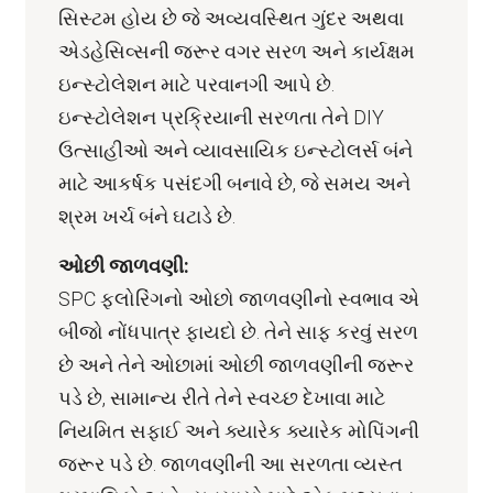
સિસ્ટમ હોય છે જે અવ્યવસ્થિત ગુંદર અથવા
એડહેસિવ્સની જરૂર વગર સરળ અને કાર્યક્ષમ
ઇન્સ્ટોલેશન માટે પરવાનગી આપે છે.
ઇન્સ્ટોલેશન પ્રક્રિયાની સરળતા તેને DIY
ઉત્સાહીઓ અને વ્યાવસાયિક ઇન્સ્ટોલર્સ બંને
માટે આકર્ષક પસંદગી બનાવે છે, જે સમય અને
શ્રમ ખર્ચ બંને ઘટાડે છે.
ઓછી જાળવણી:
SPC ફ્લોરિંગનો ઓછો જાળવણીનો સ્વભાવ એ
બીજો નોંધપાત્ર ફાયદો છે. તેને સાફ કરવું સરળ
છે અને તેને ઓછામાં ઓછી જાળવણીની જરૂર
પડે છે, સામાન્ય રીતે તેને સ્વચ્છ દેખાવા માટે
નિયમિત સફાઈ અને ક્યારેક ક્યારેક મોપિંગની
જરૂર પડે છે. જાળવણીની આ સરળતા વ્યસ્ત