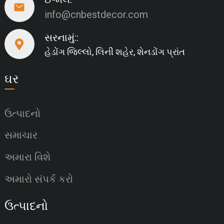
info@cnbestdecor.com
સરનામું::
હેડોંગ જિલ્લો, લિની શહેર, શેનડોંગ પ્રાંત
ઘર
ઉત્પાદનો
સમાચાર
અમારા વિશે
અમારો સંપર્ક કરો
ઉત્પાદનો