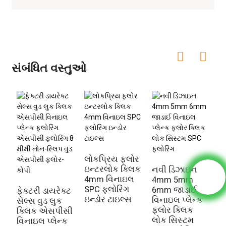
સંબંધિત વસ્તુઓ
લોકપ્રિય ફ્લોર
ઇન્ટરલોક ક્લિક
નવી ડિઝાઇન
4mm વિનાઇલ
4mm 5mm
SPC ફ્લોરિંગ
6mm જાડાઈ
ફેક્ટરી ડાયરેક્ટ
ઇન્ડોર ટાઇલ્સ
વિનાઇલ પ્લેન્ક
સેલ્સ વુડ લુક
ફ્લોર ક્લિક
ક્લિક એસપીસી
લોક સિસ્ટમ
વિનાઇલ પ્લેન્ક