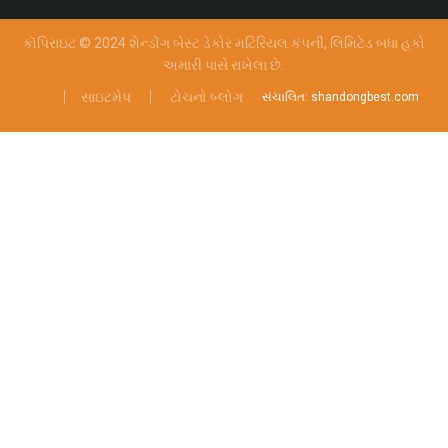
કૉપિરાઇટ © 2024 શેન્ડોંગ બેસ્ટ ડેકોર મટિરિયલ કંપની, લિમિટેડ
બધા હકો
અમારી પાસે રાખેલા છે.
સાઇટમેપ
ટોચનો બ્લોગ
સંચાલિત: shandongbest.com