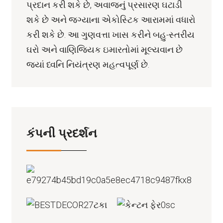
પ્રદાન કરી શકે છે, અવાજનું પ્રસારણ ઘટાડી
શકે છે અને જગ્યાના એકોસ્ટિક આરામમાં વધારો
કરી શકે છે. આ ગુણવત્તા ખાસ કરીને બહુ-સ્તરીય
ઘરો અને વાણિજ્યિક ઇમારતોમાં મૂલ્યવાન છે
જ્યાં ધ્વનિ નિયંત્રણ મહત્વપૂર્ણ છે.
કંપની પ્રદર્શન