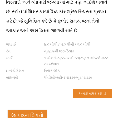
વિસ્તારો અને વ્યાપારી જગ્યાઓ માટે પણ આદર્શ બનાવે
છે. સ્ટોન પોલિમર કમ્પોઝિટ કોર શ્રેષ્ઠ સ્થિરતા પ્રદાન
કરે છે, જે સુનિશ્ચિત કરે છે કે ફ્લોર સમય જતાં તેનો
આકાર અને અખંડિતતા જાળવી રાખે છે.
જાડાઈ
૪.૦ મીમી / ૫.૦ મીમી / ૬.૦ મીમી
રંગ
ગ્રાહકની જરૂરિયાત
કાર્ય
૧.એન્ટી-સ્ક્રેચ ૨.વોટરપ્રૂફ ૩.અંડરલે કસ્ટ
માઇઝેશન
ઇન્સ્ટોલેશન
ક્લિક લોક
સામગ્રી
પીવીસી+સ્ટોન પાવડર+વુડ પાવડર
અમારો સંપર્ક કરો
ઉત્પાદન વિગતો