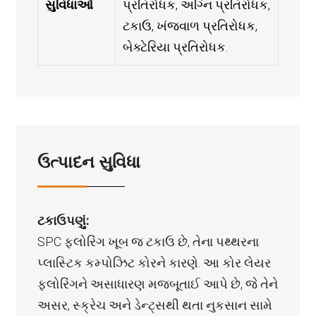
સુવિધાઓ
પ્રતિરોધક, અગ્નિ પ્રતિરોધક,
ટકાઉ, ખંજવાળ પ્રતિરોધક,
બેક્ટેરિયા પ્રતિરોધક.
ઉત્પાદન સુવિધા
ટકાઉપણું:
SPC ફ્લોરિંગ ખૂબ જ ટકાઉ છે, તેના પથ્થરના
પ્લાસ્ટિક કમ્પોઝિટ કોરને કારણે. આ કોર લેયર
ફ્લોરિંગને અસાધારણ મજબૂતાઈ આપે છે, જે તેને
અસર, સ્ક્રેચ અને ડેન્ટ્સથી થતા નુકસાન સામે