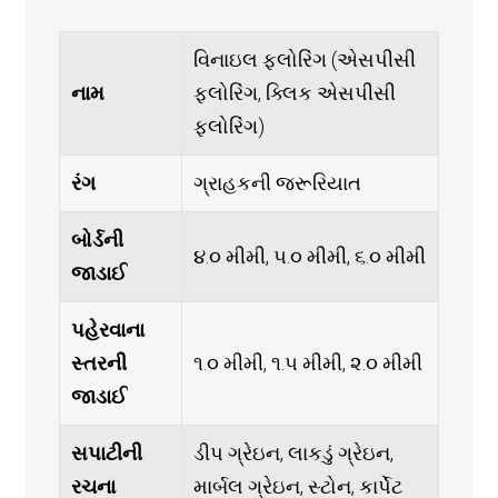
વિનાઇલ ફ્લોરિંગ (એસપીસી
નામ
ફ્લોરિંગ, ક્લિક એસપીસી
ફ્લોરિંગ)
રંગ
ગ્રાહકની જરૂરિયાત
બોર્ડની
૪.૦ મીમી, ૫.૦ મીમી, ૬.૦ મીમી
જાડાઈ
પહેરવાના
સ્તરની
૧.૦ મીમી, ૧.૫ મીમી, ૨.૦ મીમી
જાડાઈ
સપાટીની
ડીપ ગ્રેઇન, લાકડું ગ્રેઇન,
રચના
માર્બલ ગ્રેઇન, સ્ટોન, કાર્પેટ