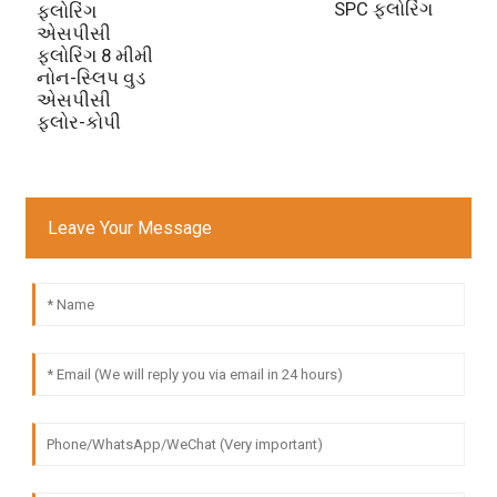
SPC ફ્લોરિંગ
ફ્લોરિંગ
એસપીસી
ફ્લોરિંગ 8 મીમી
નોન-સ્લિપ વુડ
એસપીસી
ફ્લોર-કોપી
Leave Your Message