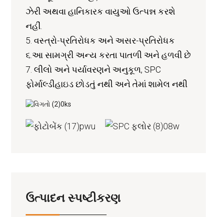
ઝેરી અથવા હાનિકારક વાયુઓ ઉત્પન્ન કરશે
નહીં.
5. વસ્ત્રો-પ્રતિરોધક અને અસર-પ્રતિરોધક
૬.આ સામગ્રી અન્ય કરતા પાતળી અને હળવી છે
7. લીલો અને પર્યાવરણને અનુકૂળ, SPC
ફોર્માલ્ડીહાઇડ છોડતું નથી અને તેમાં શામેલ નથી
ઉત્પાદન સ્પષ્ટીકરણ