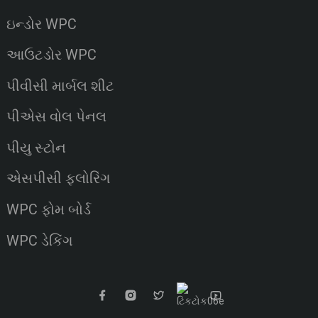
ઇન્ડોર WPC
આઉટડોર WPC
પીવીસી માર્બલ શીટ
પીએસ વોલ પેનલ
પીયુ સ્ટોન
એસપીસી ફ્લોરિંગ
WPC ફોમ બોર્ડ
WPC ડેકિંગ