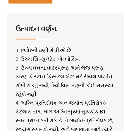
ઉત્પાદન વર્ણન
૧. ફ્લોરની ઘણી શૈલીઓ છે
2. ઉચ્ચ સિમ્યુલેટેડ એમ્બોસિંગ
3. ઉચ્ચ ઘનતા, વોટરપ્રૂફ અને ભેજ-પ્રૂફ.
કારણ કે સ્ટોન ક્રિસ્ટલ બેઝ મટીરીયલ પાણીને
શોષી શકતું નથી, તેથી વિસ્તરણની કોઈ સમસ્યા
રહેશે નહીં.
4. અગ્નિ-પ્રતિરોધક અને જ્યોત-પ્રતિરોધક.
કેટલાક SPC માળ અગ્નિ સુરક્ષા સૂચકાંક B1
સ્તર પ્રાપ્ત કરી શકે છે. તે જ્યોત-પ્રતિરોધક છે,
સ્વયંભૂ સળગશે નહીં, અને બાળવામાં આવે ત્યારે