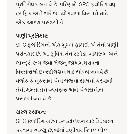
પ્રતિરોધક બનાવે છે. પરિણામે, SPC ફ્લોરિંગ વધુ
ટ્રાફિક અને ભારે ઉપયોગવાળા વિસ્તારો માટે
એક આદર્શ પસંદગી છે.
પાણી પ્રતિકાર:
SPC ફ્લોરિંગનો એક મુખ્ય ફાયદો એ તેનો પાણી
પ્રતિકાર છે. આ સુવિધા તેને રસોડા, બાથરૂમ અને
લોન્ડ્રી રૂમ જેવા ભેજનું જોખમ ધરાવતા
વિસ્તારોમાં ઇન્સ્ટોલેશન માટે યોગ્ય બનાવે છે.
વળાંક કે નુકસાન વિના ભેજનો સામનો કરવાની
તેની ક્ષમતા તેને વ્યવહારુ અને વિશ્વસનીય
પસંદગી બનાવે છે.
સરળ સ્થાપન:
SPC ફ્લોરિંગ સરળ ઇન્સ્ટોલેશન માટે ડિઝાઇન
કરવામાં આવ્યું છે, જેમાં ઘણીવાર ક્લિક-લોક