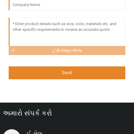
AI Helps Write
Send
અમારો સંપર્ક કરો
ઈ-મેલ: