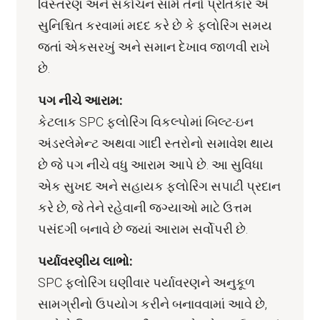
વિસ્તરણ અને સંકોચન સામે તેનો પ્રતિકાર એ
સુનિશ્ચિત કરવામાં મદદ કરે છે કે ફ્લોરિંગ સમય
જતાં એકસરખું અને સમાન દેખાવ જાળવી રાખે
છે.
પગ નીચે આરામ:
કેટલાક SPC ફ્લોરિંગ વિકલ્પોમાં બિલ્ટ-ઇન
અંડરલેમેન્ટ અથવા ગાદી સ્તરોનો સમાવેશ થાય
છે જે પગ નીચે વધુ આરામ આપે છે. આ સુવિધા
એક સુખદ અને સહાયક ફ્લોરિંગ સપાટી પ્રદાન
કરે છે, જે તેને રહેવાની જગ્યાઓ માટે ઉત્તમ
પસંદગી બનાવે છે જ્યાં આરામ સર્વોપરી છે.
પર્યાવરણીય લાભો:
SPC ફ્લોરિંગ ઘણીવાર પર્યાવરણને અનુકૂળ
સામગ્રીનો ઉપયોગ કરીને બનાવવામાં આવે છે,