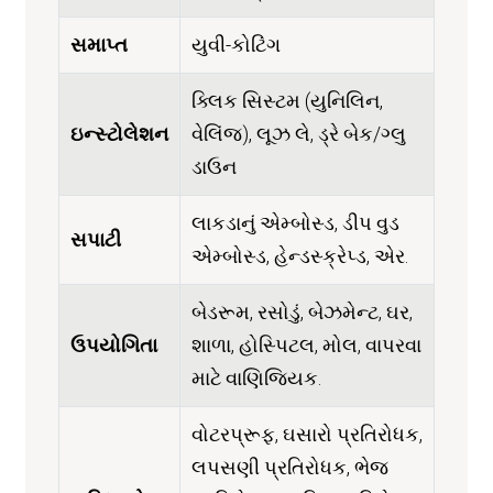
સમાપ્ત
યુવી-કોટિંગ
ક્લિક સિસ્ટમ (યુનિલિન,
ઇન્સ્ટોલેશન
વેલિંજ), લૂઝ લે, ડ્રે બેક/ગ્લુ
ડાઉન
લાકડાનું એમ્બોસ્ડ, ડીપ વુડ
સપાટી
એમ્બોસ્ડ, હેન્ડસ્ક્રેપ્ડ, એર.
બેડરૂમ, રસોડું, બેઝમેન્ટ, ઘર,
ઉપયોગિતા
શાળા, હોસ્પિટલ, મોલ, વાપરવા
માટે વાણિજ્યિક.
વોટરપ્રૂફ, ઘસારો પ્રતિરોધક,
લપસણી પ્રતિરોધક, ભેજ