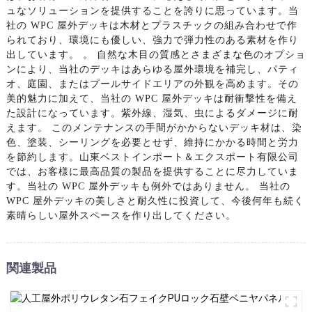
ュなソリューションを提供することを誇りに思っています。当
社の WPC 屋外デッキは木材とプラスチックの組み合わせで作
られており、環境にも優しい、強力で弾力性のある素材を作り
出しています。 。 自然な木目の質感とさまざまな色のオプショ
ンにより、当社のデッキはあらゆる屋外環境を補完し、パティ
オ、庭園、またはプールサイドエリアの外観を高めます。その
美的魅力に加えて、当社の WPC 屋外デッキは耐衝撃性を備え
た設計になっています。紫外線、湿気、虫によるダメージに耐
えます。 このメンテナンスの手間がかからないデッキ材は、染
色、塗装、シーリングを必要とせず、維持にかかる時間と労力
を節約します。山東ベストインポート＆エクスポート有限公司
では、お客様に最高品質の製品を提供することに尽力していま
す。当社の WPC 屋外デッキも例外ではありません。 当社の
WPC 屋外デッキの美しさと耐久性に投資して、今後何年も続く
素晴らしい屋外スペースを作り出してください。
関連製品