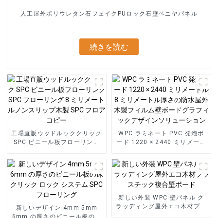
人工屋外ポリウレタン石フェイクPUロック石壁ベニヤパネル
続きを読む
工場直販ウッドルッククリック
WPC ラミネート PVC 発泡ボ
SPC ビニール板フローリング
ード 1220 × 2440 ミリメート
SPC フローリング 8 ミリメー
ル 8 ミリメートル厚さの防水
トルノンスリップ木製 SPC フ
屋外木製フィルム壁ボードグラ
ロアコピー
フィックデザインソリューショ
ン
新しい外装 WPC 壁パネル ク
ラッディング屋外エコ木材プラ
新しいデザイン 4mm 5mm
スチック複合壁ボード
6mm の厚さのビニール板の床