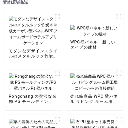
売れ筋商品
WPC壁パネル：新しい
タイプの建材
モダンなデザインスタイ
ルのメタルルック竹炭木
単板カーボン壁パネル
WPCフォームボードホ
テルアプリケーション
Rongchang の贅沢な装
売れ筋商品 WPC 壁パネ
飾 PS モールディン
ル リビング ルーム用工
グ/PS 壁パネル Ps 壁パ
場コピーからの直接供給
ネル