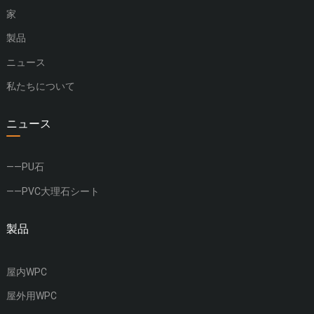
家
製品
ニュース
私たちについて
ニュース
——PU石
——PVC大理石シート
製品
屋内WPC
屋外用WPC