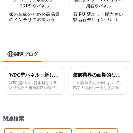
家の装飾のための高品質
石 PU 壁ホット販売良い
のインテリア木製カラー
製品新デザイン PU ホテ
3D PS 壁パネル
ル用石壁パネル
関連ブログ
WPC壁パネル：新しいタイプの建材
装飾業界の画期的なイノベーター-PVCマーブルシート
WPC 壁パネルは木材とプラ
この資源不足社会において、
スチックの複合材料の製品で
PVC大理石シートなどの自然
す。 従来の樹脂接着剤の代
生産に代わる新たなエネルギ
わりに、ポリエチレン、ポリ
ー源の開発が始まっていま
プロピレン、ポリ塩化ビニル
す。 本物の大理石は高価で
などの素材で作られており、
あるだけでなく、採掘は困難
接着剤と混合されています。
を伴います。
関連検索