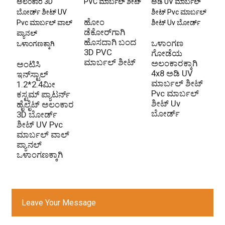
ಹೋಂ
ಡೆಕೋರ್‌ಗಾಗಿ
ಹೊಸದಾಗಿ ಬಂದ
ಒಳಾಂಗಣ
3D PVC
ಗೋಡೆಯ
ಸ
ಮಾರ್ಬಲ್ ಶೀಟ್
ಅಲಂಕಾರಕ್ಕಾಗಿ
ಗ
ಅಂಟಿಸಿ
4x8 ಅಡಿ UV
ಯ
ಇನ್‌ಸ್ಟಾಲ್
ಮಾರ್ಬಲ್ ಶೀಟ್
ಮ
1.2*2.4ಮೀ
Pvc ಮಾರ್ಬಲ್
ಅ
ಕಸ್ಟಮ್ ಪ್ಯಾಟರ್ನ್
ಶೀಟ್ Uv
ಕ್
ಹೈಲೈಟ್ ಅಲಂಕಾರ
ಬೋರ್ಡ್
ಮ
3D ಬೋರ್ಡ್
ಶೀಟ್ UV Pvc
ಮಾರ್ಬಲ್ ವಾಲ್
ಪ್ಯಾನಲ್
ಒಳಾಂಗಣಕ್ಕಾಗಿ
Leave Your Message