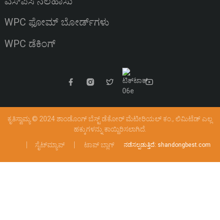
ಎಸ್‌ಪಿಸಿ ನೆಲಹಾಸು
WPC ಫೋಮ್ ಬೋರ್ಡ್‌ಗಳು
WPC ಡೆಕಿಂಗ್
ಕೃತಿಸ್ವಾಮ್ಯ © 2024 ಶಾಂಡೊಂಗ್ ಬೆಸ್ಟ್ ಡೆಕೋರ್ ಮೆಟೀರಿಯಲ್ ಕಂ., ಲಿಮಿಟೆಡ್
ಎಲ್ಲ
ಹಕ್ಕುಗಳನ್ನು ಕಾಯ್ದಿರಿಸಲಾಗಿದೆ.
ಸೈಟ್‌ಮ್ಯಾಪ್
ಟಾಪ್ ಬ್ಲಾಗ್
ನಡೆಸಲ್ಪಡುತ್ತಿದೆ: shandongbest.com