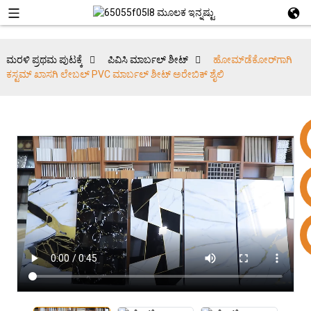
ಮರಳಿ ಪ್ರಥಮ ಪುಟಕ್ಕೆ
ಪಿವಿಸಿ ಮಾರ್ಬಲ್ ಶೀಟ್
ಹೋಮ್‌ಡೆಕೋರ್‌ಗಾಗಿ
ಕಸ್ಟಮ್ ಖಾಸಗಿ ಲೇಬಲ್ PVC ಮಾರ್ಬಲ್ ಶೀಟ್ ಅರೇಬಿಕ್ ಶೈಲಿ
+86 15953240337