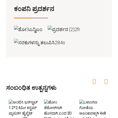
ಕಂಪನಿ ಪ್ರದರ್ಶನ
ಸಂಬಂಧಿತ ಉತ್ಪನ್ನಗಳು