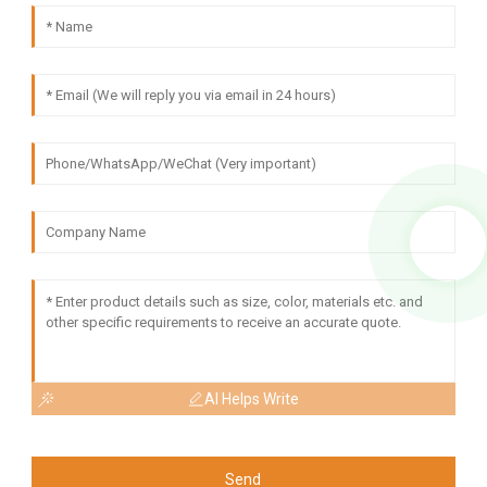
AI Helps Write
Send