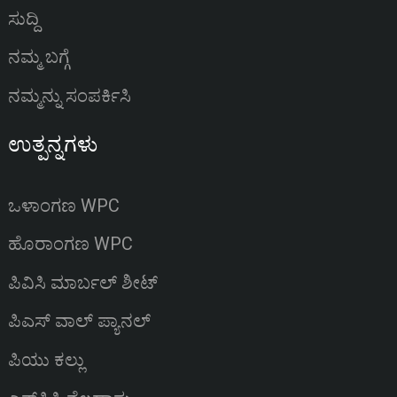
ಸುದ್ದಿ
ನಮ್ಮ ಬಗ್ಗೆ
ನಮ್ಮನ್ನು ಸಂಪರ್ಕಿಸಿ
ಉತ್ಪನ್ನಗಳು
ಒಳಾಂಗಣ WPC
ಹೊರಾಂಗಣ WPC
ಪಿವಿಸಿ ಮಾರ್ಬಲ್ ಶೀಟ್
ಪಿಎಸ್ ವಾಲ್ ಪ್ಯಾನಲ್
ಪಿಯು ಕಲ್ಲು