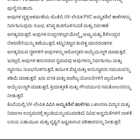
ಪೂರೈಸಬಹುದು.
ಅವುಗಳ ದೃಶ್ಯ ಆಕರ್ಷಣೆಯ ಜೊತೆಗೆ, UV-ಲೇಪಿತ PVC ಅಮೃತಶಿಲೆ ಹಾಳೆಗಳನ್ನು
ನಿರ್ವಹಿಸುವುದು ಸುಲಭ, ಕನಿಷ್ಠ ಶುಚಿಗೊಳಿಸುವಿಕೆ ಮತ್ತು ನಿರ್ವಹಣೆ
ಅಗತ್ಯವಿರುತ್ತದೆ. ಅವುಗಳ ರಂಧ್ರಗಳಿಲ್ಲದ ಮೇಲ್ಮೈ ಅಚ್ಚು ಮತ್ತು ಶಿಲೀಂಧ್ರದ
ಬೆಳವಣಿಗೆಯನ್ನು ತಡೆಯುತ್ತದೆ, ಕಟ್ಟುನಿಟ್ಟಾದ ಶುಚಿತ್ವ ಮಾನದಂಡಗಳ
ಅಗತ್ಯವಿರುವ ಸ್ಥಳಗಳಿಗೆ ಅವುಗಳನ್ನು ಆರೋಗ್ಯಕರ ಆಯ್ಕೆಯನ್ನಾಗಿ ಮಾಡುತ್ತದೆ.
ಇದಲ್ಲದೆ, ಅವುಗಳ ಹಗುರವಾದ ಸ್ವಭಾವವು ಅವುಗಳನ್ನು ನಿರ್ವಹಿಸಲು ಮತ್ತು
ಸ್ಥಾಪಿಸಲು ಸುಲಭಗೊಳಿಸುತ್ತದೆ, ಕಾರ್ಮಿಕ ವೆಚ್ಚ ಮತ್ತು ಅನುಸ್ಥಾಪನಾ ಸಮಯವನ್ನು
ಕಡಿಮೆ ಮಾಡುತ್ತದೆ. ಇದು ವಸತಿ ಮತ್ತು ವಾಣಿಜ್ಯ ಯೋಜನೆಗಳಿಗೆ ಪ್ರಾಯೋಗಿಕ
ಆಯ್ಕೆಯನ್ನಾಗಿ ಮಾಡುತ್ತದೆ, ಕ್ರಿಯಾತ್ಮಕತೆ ಮತ್ತು ಸೌಂದರ್ಯದ ಸಮತೋಲನವನ್ನು
ನೀಡುತ್ತದೆ.
ಕೊನೆಯಲ್ಲಿ, UV-ಲೇಪಿತ
ಪಿವಿಸಿ ಅಮೃತಶಿಲೆ ಹಾಳೆಗಳು
ಒಳಾಂಗಣ ವಿನ್ಯಾಸ ಮತ್ತು
ನಿರ್ಮಾಣ ಉದ್ಯಮದಲ್ಲಿ ಕ್ರಾಂತಿಯನ್ನುಂಟುಮಾಡಿದೆ, ವಿವಿಧ ಅನ್ವಯಿಕೆಗಳಿಗೆ ಬಾಳಿಕೆ
ಬರುವ, ಬಹುಮುಖ ಮತ್ತು ದೃಷ್ಟಿಗೆ ಇಷ್ಟವಾಗುವ ಪರಿಹಾರವನ್ನು ನೀಡುತ್ತದೆ.