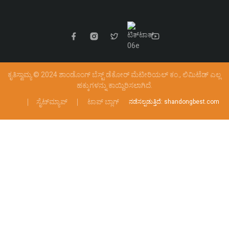
ಕೃತಿಸ್ವಾಮ್ಯ © 2024 ಶಾಂಡೊಂಗ್ ಬೆಸ್ಟ್ ಡೆಕೋರ್ ಮೆಟೀರಿಯಲ್ ಕಂ., ಲಿಮಿಟೆಡ್
ಎಲ್ಲ
ಹಕ್ಕುಗಳನ್ನು ಕಾಯ್ದಿರಿಸಲಾಗಿದೆ.
ಸೈಟ್‌ಮ್ಯಾಪ್
ಟಾಪ್ ಬ್ಲಾಗ್
ನಡೆಸಲ್ಪಡುತ್ತಿದೆ: shandongbest.com