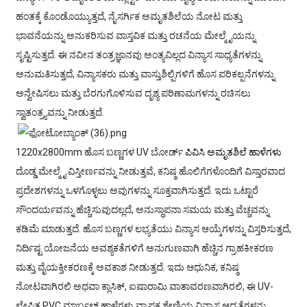
ಹಂತಕ್ಕೆ ಕೊಂಡೊಯ್ಯುತ್ತದೆ, ನೈಸರ್ಗಿಕ ಅಮೃತಶಿಲೆಯ ನೋಟ ಮತ್ತು
ಭಾವನೆಯನ್ನು ಅನುಕರಿಸುವ ವಾಸ್ತವಿಕ ಮತ್ತು ರಚನೆಯ ಮೇಲ್ಮೈಯನ್ನು
ಸೃಷ್ಟಿಸುತ್ತದೆ. ಈ ನವೀನ ತಂತ್ರಜ್ಞಾನವು ಅಂತ್ಯವಿಲ್ಲದ ವಿನ್ಯಾಸ ಸಾಧ್ಯತೆಗಳನ್ನು
ಅನುಮತಿಸುತ್ತದೆ, ವಿನ್ಯಾಸಕರು ಮತ್ತು ವಾಸ್ತುಶಿಲ್ಪಿಗಳಿಗೆ ಹೊಸ ಪರಿಕಲ್ಪನೆಗಳನ್ನು
ಅನ್ವೇಷಿಸಲು ಮತ್ತು ಬೆರಗುಗೊಳಿಸುವ ದೃಶ್ಯ ಪರಿಣಾಮಗಳನ್ನು ರಚಿಸಲು
ಸ್ವಾತಂತ್ರ್ಯವನ್ನು ನೀಡುತ್ತದೆ.
1220x2800mm ಹೊಸ ಬಣ್ಣಗಳ UV ಬೋರ್ಡ್
ಪಿವಿಸಿ ಅಮೃತಶಿಲೆ ಹಾಳೆಗಳು
ದೊಡ್ಡ ಮೇಲ್ಮೈ ವಿಸ್ತೀರ್ಣವನ್ನು ನೀಡುತ್ತವೆ, ಕನಿಷ್ಠ ಹೊಲಿಗೆಗಳೊಂದಿಗೆ ವಿಸ್ತಾರವಾದ
ಪ್ರದೇಶಗಳನ್ನು ಒಳಗೊಳ್ಳಲು ಅವುಗಳನ್ನು ಸೂಕ್ತವಾಗಿಸುತ್ತದೆ. ಇದು ಒಟ್ಟಾರೆ
ಸೌಂದರ್ಯವನ್ನು ಹೆಚ್ಚಿಸುವುದಲ್ಲದೆ, ಅನುಸ್ಥಾಪನಾ ಸಮಯ ಮತ್ತು ವೆಚ್ಚವನ್ನು
ಕಡಿಮೆ ಮಾಡುತ್ತದೆ. ಹೊಸ ಬಣ್ಣಗಳ ಲಭ್ಯತೆಯು ವಿನ್ಯಾಸ ಆಯ್ಕೆಗಳನ್ನು ವಿಸ್ತರಿಸುತ್ತದೆ,
ನಿರ್ದಿಷ್ಟ ಯೋಜನೆಯ ಅವಶ್ಯಕತೆಗಳಿಗೆ ಅನುಗುಣವಾಗಿ ಹೆಚ್ಚಿನ ಗ್ರಾಹಕೀಕರಣ
ಮತ್ತು ವೈಯಕ್ತೀಕರಣಕ್ಕೆ ಅವಕಾಶ ನೀಡುತ್ತದೆ. ಇದು ಆಧುನಿಕ, ಕನಿಷ್ಠ
ನೋಟವಾಗಿರಲಿ ಅಥವಾ ಕ್ಲಾಸಿಕ್, ಐಷಾರಾಮಿ ವಾತಾವರಣವಾಗಿರಲಿ, ಈ UV-
ಲೇಪಿತ PVC ಮಾರ್ಬಲ್ ಹಾಳೆಗಳು ವ್ಯಾಪಕ ಶ್ರೇಣಿಯ ವಿನ್ಯಾಸ ಆದ್ಯತೆಗಳನ್ನು