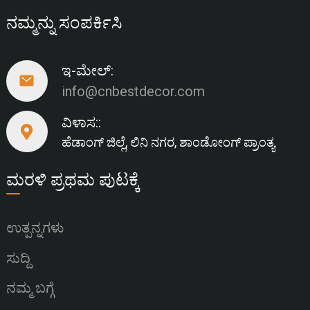
ನಮ್ಮನ್ನು ಸಂಪರ್ಕಿಸಿ
ಇ-ಮೇಲ್:
info@cnbestdecor.com
ವಿಳಾಸ::
ಹೆಡಾಂಗ್ ಜಿಲ್ಲೆ, ಲಿನಿ ನಗರ, ಶಾಂಡೋಂಗ್ ಪ್ರಾಂತ್ಯ
ಮರಳಿ ಪ್ರಥಮ ಪುಟಕ್ಕೆ
ಉತ್ಪನ್ನಗಳು
ಸುದ್ದಿ
ನಮ್ಮ ಬಗ್ಗೆ