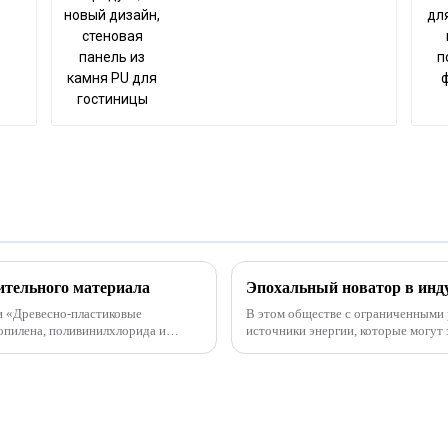
гостиницы
ительного материала
и «Древесно-пластиковые
В этом обществе с ограниченными 
источники энергии, которые могут 
нове смол и смешан с ...
мраморный лист ПВХ. Настоящий мрамор не только дорог, но и добыча его будет
длиться...