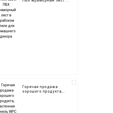
ПВХ мраморный лист в
арабском стиле для
домашнего декора
Горячая продажа
хорошего продукта,
настенная панель WPC
для гостиной, прямые
поставки с фабрики-
копии