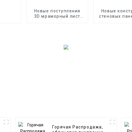
Новые поступления
Новые конст
3D мраморный лист
стеновых пан
из ПВХ для
для украшен
домашнего декора
Водонепрони
настенная д
Горячая Распродажа,