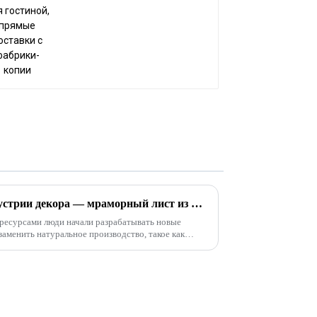
Эпохальный новатор в индустрии декора — мраморный лист из ПВХ
ресурсами люди начали разрабатывать новые
заменить натуральное производство, такое как