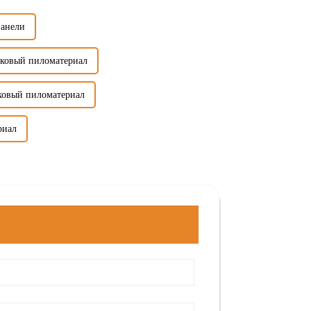
панели
иковый пиломатериал
ковый пиломатериал
риал