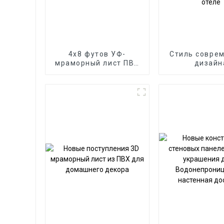
4x8 футов УФ-
Стиль совре
мраморный лист ПВХ
дизайн
Мраморный лист УФ-
Металлическ
доска для внутренней
Бамбуковый
отделки стен
Деревянный
Карбоновая с
панель 
Пенопла
Применение 