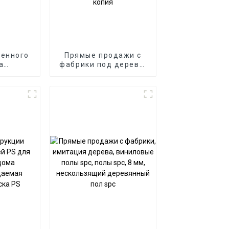
менного
Прямые продажи с
а
фабрики под дерево,
ий вид
нажмите spc,
 уголь
виниловые доски,
 шпон
напольное покрытие
теновая
spc, 8 мм,
WPC
нескользящее
ст
деревянное
в отеле
напольное покрытие
spc, копия