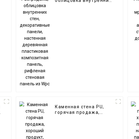
облицовка внутренних
стен, декоративные
C
панели, настенная
деревянная
пластиковая
композитная панель,
рифленая стеновая
панель из Wpc
я
Каменная стена PU,
горячая продажа,
хороший продукт,
новый дизайн,
стеновая панель из
камня PU для