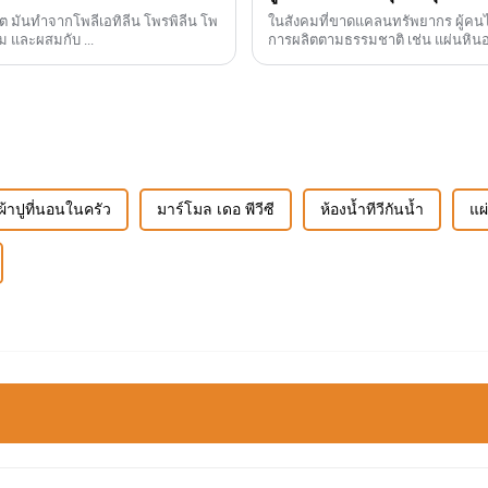
 โพ
ในสังคมที่ขาดแคลนทรัพยากร ผู้คนไ
ม และผสมกับ ...
การผลิตตามธรรมชาติ เช่น แผ่นหินอ่อนพีวีซี หินอ่อนจริงไม่เพียงแต่มีร
จะ...
ผ้าปูที่นอนในครัว
มาร์โมล เดอ พีวีซี
ห้องน้ำทีวีกันน้ำ
แผ