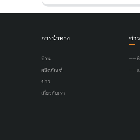
การนำทาง
ข่าว
บ้าน
——หิ
ผลิตภัณฑ์
——แผ
ข่าว
เกี่ยวกับเรา