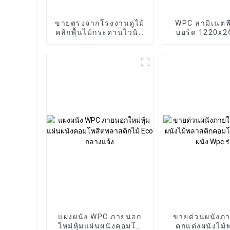
ขายตรงจากโรงงานดูไม้
WPC ลามิเนตพี
คลิกพื้นไม้กระดานไวนิล
บอร์ด 1220x2
spc พื้น spc 8 มม. ไม้กัน
หนา 8 มม. กัน
ลื่น spc พื้นคัดลอก
แจ้งไม้ฟิล์มผน
พร้อมโซลูช
ออกแบบกร
แผงผนัง WPC ภายนอก
ขายด่วนผนังภ
ใหม่หุ้มแผ่นผนังคอมโพ
ตกแต่งผนังไม้