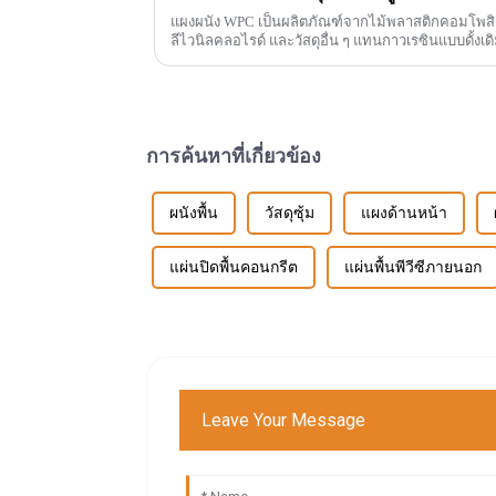
แผงผนัง WPC เป็นผลิตภัณฑ์จากไม้พลาสติกคอมโพสิต มันทำจากโพลีเอทิลีน โพรพิลีน
ลีไวนิลคลอไรด์ และวัสดุอื่น ๆ แทนกาวเรซินแบบดั้งเดิ
การค้นหาที่เกี่ยวข้อง
ผนังพื้น
วัสดุซุ้ม
แผงด้านหน้า
แผ่นปิดพื้นคอนกรีต
แผ่นพื้นพีวีซีภายนอก
Leave Your Message