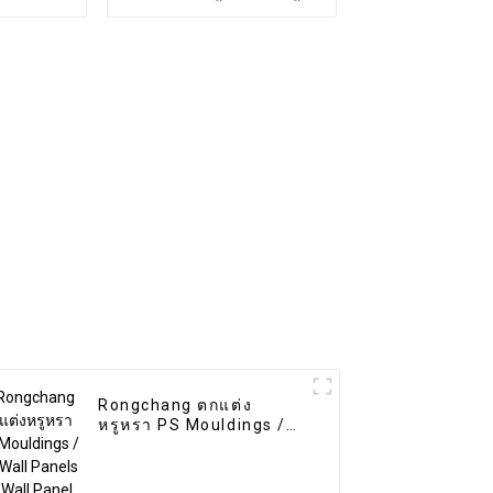
แผงผนัง
ไวนิล spc พื้น 8 มม. พื้น
ง
ไม้ spc กันลื่น
Rongchang ตกแต่ง
หรูหรา PS Mouldings /
PS Wall Panels Ps Wall
Panel