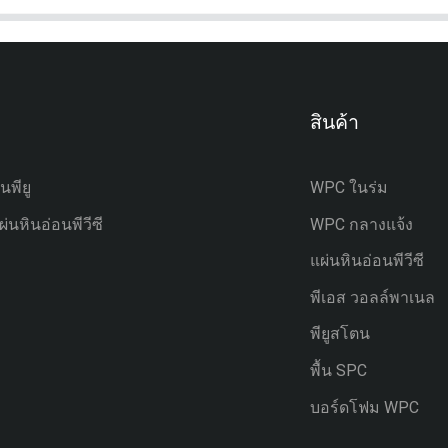
สินค้า
นพียู
WPC ในร่ม
่นหินอ่อนพีวีซี
WPC กลางแจ้ง
แผ่นหินอ่อนพีวีซี
พีเอส วอลล์พาเนล
พียูสโตน
พื้น SPC
บอร์ดโฟม WPC