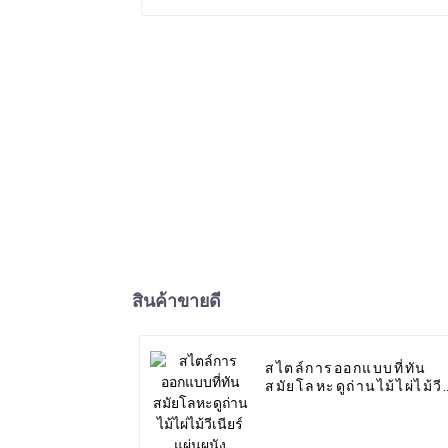
สินค้าขายดี
สไตล์การออกแบบที่ทัน
สมัยโลหะดูถ่านไม้ไผ่ไม้วี
เนียร์แผ่นผนังคาร์บอน
WPC โฟมบอร์ดการ
ประยุกต์ใช้โรงแรม