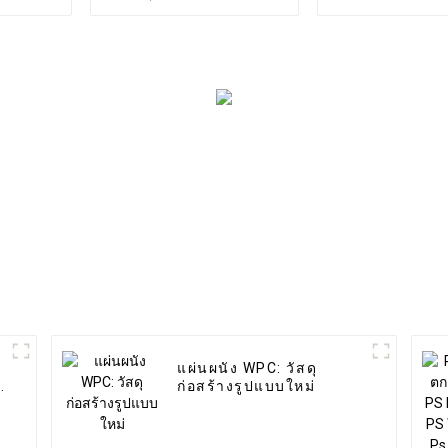
สิตพลาสติกไม้ Eco กลาง
คอมโพสิตแผง
แจ้ง
Wpc ร่อ
แผ่นผนัง WPC: วัสดุ
ก่อสร้างรูปแบบใหม่