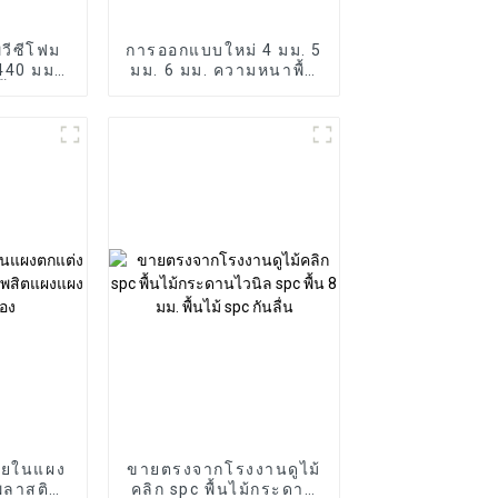
วีซีโฟม
การออกแบบใหม่ 4 มม. 5
440 มม.
มม. 6 มม. ความหนาพื้น
น้ำกลาง
ไม้กระดานไวนิลคลิก
ังบอร์ด
ระบบล็อคพื้น SPC
ันการ
าฟิก
ายในแผง
ขายตรงจากโรงงานดูไม้
พลาสติก
คลิก spc พื้นไม้กระดาน