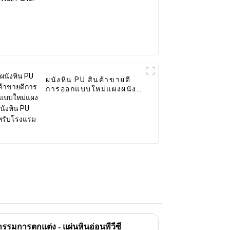
ผนังหิน PU สินค้าขายดี
การออกแบบใหม่แผงผนัง
หิน PU สำหรับโรงแรม
หกรรมการตกแต่ง - แผ่นหินอ่อนพีวีซี