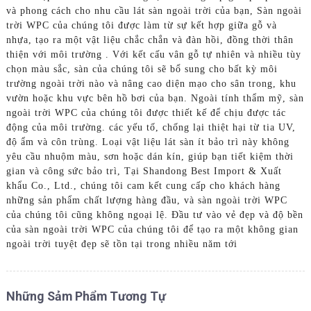
và phong cách cho nhu cầu lát sàn ngoài trời của bạn, Sàn ngoài
trời WPC của chúng tôi được làm từ sự kết hợp giữa gỗ và
nhựa, tạo ra một vật liệu chắc chắn và đàn hồi, đồng thời thân
thiện với môi trường . Với kết cấu vân gỗ tự nhiên và nhiều tùy
chọn màu sắc, sàn của chúng tôi sẽ bổ sung cho bất kỳ môi
trường ngoài trời nào và nâng cao diện mạo cho sân trong, khu
vườn hoặc khu vực bên hồ bơi của bạn. Ngoài tính thẩm mỹ, sàn
ngoài trời WPC của chúng tôi được thiết kế để chịu được tác
động của môi trường. các yếu tố, chống lại thiệt hại từ tia UV,
độ ẩm và côn trùng. Loại vật liệu lát sàn ít bảo trì này không
yêu cầu nhuộm màu, sơn hoặc dán kín, giúp bạn tiết kiệm thời
gian và công sức bảo trì, Tại Shandong Best Import & Xuất
khẩu Co., Ltd., chúng tôi cam kết cung cấp cho khách hàng
những sản phẩm chất lượng hàng đầu, và sàn ngoài trời WPC
của chúng tôi cũng không ngoại lệ. Đầu tư vào vẻ đẹp và độ bền
của sàn ngoài trời WPC của chúng tôi để tạo ra một không gian
ngoài trời tuyệt đẹp sẽ tồn tại trong nhiều năm tới
Những Sảm Phẩm Tương Tự