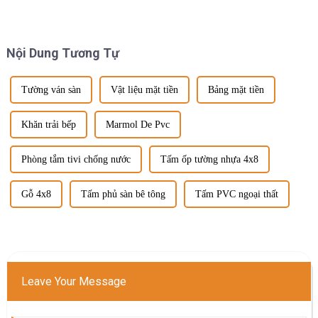
polypropylen, polyvinyl clorua
lượng mới có thể thay thế sản
và các vật liệu khác thay vì
xuất tự nhiên, chẳng hạn như
chất kết dính nhựa truyền
tấm đá cẩm thạch PVC. Đá cẩm
thống và được trộn với ...
thạch thật không chỉ đắt mà
Nội Dung Tương Tự
việc khai thác sẽ...
Tường ván sàn
Vật liệu mặt tiền
Bảng mặt tiền
Khăn trải bếp
Marmol De Pvc
Phòng tắm tivi chống nước
Tấm ốp tường nhựa 4x8
Gỗ 4x8
Tấm phủ sàn bê tông
Tấm PVC ngoại thất
Leave Your Message