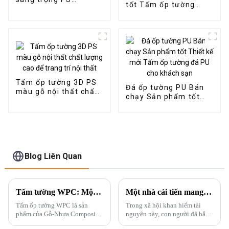
tốt Tấm ốp tường
Mouldings / Tấm
WPC cho phòng khách
tường PS Bảng tường
Cung cấp trực tiếp từ
Ps
nhà máy-bản sao
Tấm ốp tường 3D PS
Đá ốp tường PU Bán
màu gỗ nội thất chất
chạy Sản phẩm tốt
lượng cao để trang trí
Thiết kế mới Tấm ốp
nội thất
tường đá PU cho
khách sạn
Blog Liên Quan
Tấm tường WPC: Một loại vật liệu xây dựng mới
Một nhà cải tiến mang tính kỷ nguyên trong ngành trang trí-Tấm đá cẩm thạch PVC
Tấm ốp tường WPC là sản
Trong xã hội khan hiếm tài
phẩm của Gỗ-Nhựa Composite.
nguyên này, con người đã bắt
Nó được làm bằng polyetylen,
đầu phát triển các nguồn năng