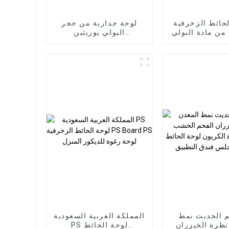
حائط الزخرفية
لوحة جدارية من حجر
من مادة البولي
البولي يوريثين
يوريثين PU فو الحجر
الاصطناعي في الهواء
اصطناعي
الطلق من مادة البولي
يوريثان الصخرية
م الحديث نمط
المملكة العربية السعودية
نظرة الخيزران
PS لوحة الحائط