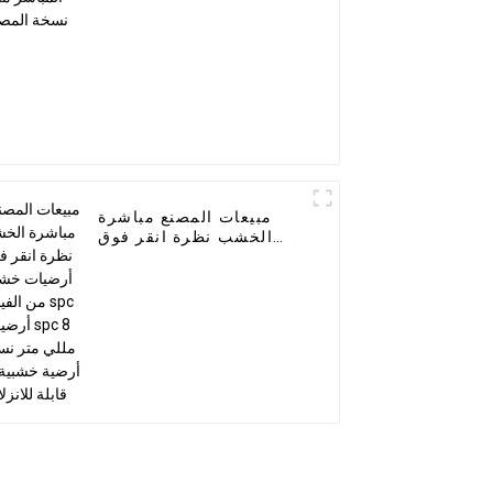
مبيعات المصنع مباشرة
الخشب نظرة انقر فوق
أرضيات خشبية من الفينيل
spc أرضيات spc 8 مللي
متر نسخة أرضية خشبية
غير قابلة للانزلاق