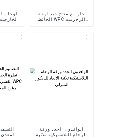
حار بيع منتج جيد لوحة
لوحات ال
الحائط WPC الزخرفية
الخارجية 
لغرفة المعيشة العرض
المباشر من المصنع
ال
الوافدون الجدد ورقة
التصمي
الرخام البلاستيكية ثلاثية
المعدن 