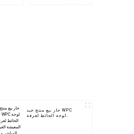
الأبعاد للديكور المنزلي
الفحم 
الكربون
ا
حار بيع منتج جيد WPC
لوحة الحائط لغرفة
المعيشة العرض المباشر
من نسخة المصنع