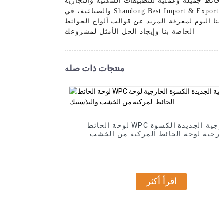
 حائط جميلة وعملية للتطبيقات السكنية والتجارية
والصناعية، في Shandong Best Import & Export Co., Ltd.، نحن ملتزمون بتوفير عملائنا بمنتجات عالية الجودة وبأسعار معقولة. مع قوالب ألواح الحوائط PS الخاصة
ا اليوم لمعرفة المزيد عن قوالب ألواح الحوائط PS
الخاصة بنا وإيجاد الحل الأمثل لمشروعك
منتجات ذات صله
لوحة الحائط WPC الخارجية الجديدة الكسوة
رجية لوحة الحائط المركبة من الخشب
والبلاستيك
اقرأ أكثر