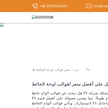
+86 15953240337
info@cnb
>>
سعر قوالب لوحة الحائط Ps
بيت
هل تبحث عن قوالب ألواح حائط PS عالية الجودة وبسعر تنافسي؟ تمتلك شركة Shandong Best Import & Export Co., Ltd. مجموعة واسعة من قوالب ألواح الحوائط
PS التي تعتبر مثالية لإنشاء ألواح حائط فريدة وأنيقة لمشاريعك. قوالبنا متينة وسهلة الاستخدام ومصممة لتدوم طويلاً، مما يضمن حصولك على أفضل قيمة
لاستثمارك، وتأتي قوالب ألواح الحائط PS الخاصة بنا في مجموعة متنوعة من التصميمات والأحجام، مما يسمح لك بإنشاء لوحات حائط مخصصة تناسب احتياجاتك