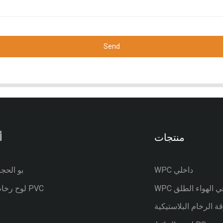
Send
منتجات
أ
WPC داخلي
—— بو الحج
W في الهواء الطلق
—— لوح رخام PVC
ة الرخام البلاستيكية