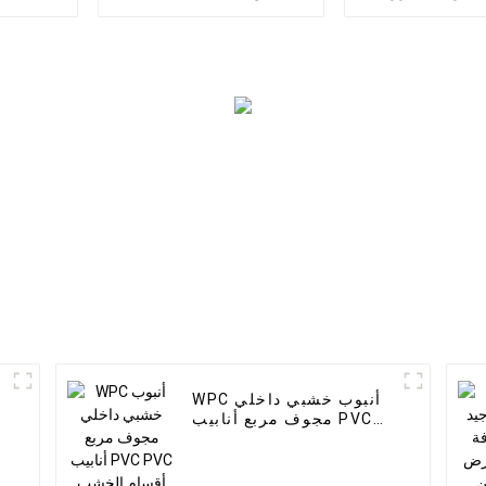
الخشب القشرة
الزخرفية PS Board PS
 لوحة الحائط
لوحة رغوة للديكور
WPC رغوة المجلس فندق
المنزل
لتطبيق
WPC أنبوب خشبي داخلي
مجوف مربع أنابيب PVC
PVC أقسام الخشب
والبلاستيك المركب