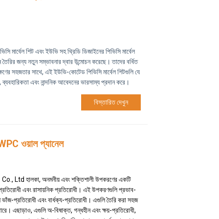
সি মার্বেল শিট এবং ইউভি সহ থ্রিডি ডিজাইনের পিভিসি মার্বেল
থান তৈরির জন্য নতুন সম্ভাবনার দ্বার উন্মোচন করেছে। তাদের বর্ধিত
াবেক্ষণের সহজতার সাথে, এই ইউভি-কোটেড পিভিসি মার্বেল শিটগুলি যে
 ব্যবহারিকতা এবং নান্দনিক আবেদনের ভারসাম্য প্রদান করে।
বিস্তারিত দেখুন
ী WPC ওয়াল প্যানেল
, Ltd হালকা, অনমনীয় এবং শক্তিশালী উপকরণের একটি
া-প্রতিরোধী এবং রাসায়নিক প্রতিরোধী। এই উপকরণগুলি প্রভাব-
ি ভাঁজ-প্রতিরোধী এবং বার্ধক্য-প্রতিরোধী। এগুলি তৈরি করা সহজ
ে। এছাড়াও, এগুলি অ-বিষাক্ত, গন্ধহীন এবং ক্ষয়-প্রতিরোধী,