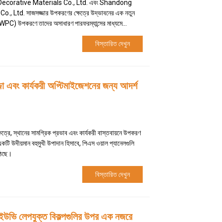
ecorative Materials Co., Ltd. এবং Shandong
td. সাজসজ্জার উপকরণের ক্ষেত্রে উদ্ভাবনের এক নতুন
(WPC) উপকরণে তাদের অসাধারণ পারফরম্যান্সের মাধ্যমে...
বিস্তারিত দেখুন
জা এবং কার্যকরী অপ্টিমাইজেশনের জন্য আদর্শ
ত্রে, স্থানের সামগ্রিক প্রভাব এবং কার্যকরী বাস্তবায়নে উপকরণ
 একটি উদীয়মান বহুমুখী উপাদান হিসাবে, পিএস ওয়াল প্যানেলগুলি
 উঠছে।
বিস্তারিত দেখুন
া: ইউভি লেপযুক্ত বিকল্পগুলির উপর এক নজরে