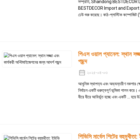
সম্প্রতি, Shandong BESTDECOR D
BESTDECOR Import and Export Co., L
ঢেউ শুরু করেছে। কাঠ-প্লাস্টিক কম্পোজিট 
পিএস ওয়াল প্যানেল: স্থান সজ্
পছন্দ
২০২৫-০৪-০৩
আধুনিক স্থাপত্য এবং অভ্যন্তরীণ নকশার ক্ষে
নির্বাচন একটি গুরুত্বপূর্ণ ভূমিকা পালন করে।
ধীরে ধীরে আবির্ভূত হচ্ছে এবং একটি ... হয়ে
পিভিসি মার্বেল শিটের বহুমুখীত