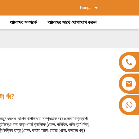
Bengali
আমাদের সম্পর্কে
আমাদের সাথে যোগাযোগ করুন
ট) কী?
+৮৬ ১৫৯৫৩২৪০৩৩৭
ুন ধরণের যৌগিক উপাদান যা সাম্প্রতিক বছরগুলিতে বিশ্বব্যাপী
তিস্থাপনের জন্য থার্মোপ্লাস্টিক (যেমন, পলিথিন, পলিপ্রোপিলিন,
 উদ্ভিদ তন্তু (যেমন, কাঠের আটা, চালের খোসা, ফসলের খড়)