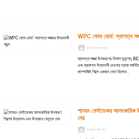
WPC ফোম বোর্ড: স্থাপত্য সজ্জা
২০২৫-০৬-০৯
স্থাপত্য সজ্জা উপকরণের বিশাল ভূদৃশ্যে,
এবং ক্রমাগত উদ্ভাবনী চেতনার দ্বারা সমর্থিত
কম্পোজিট শিল্পে একজন নেতা হিসেবে...
শানডং বেস্টডেকর আলংকারিক উপ
দেয়
২০২৫-০৫-২০