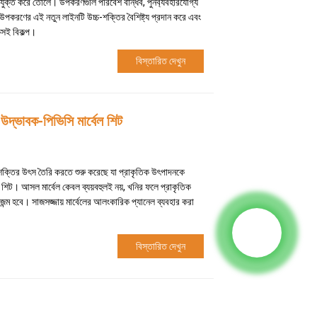
যুক্ত করে তোলে। উপকরণগুলি পরিবেশ বান্ধব, পুনর্ব্যবহারযোগ্য
। উপকরণের এই নতুন লাইনটি উচ্চ-শক্তির বৈশিষ্ট্য প্রদান করে এবং
কসই বিকল্প।
বিস্তারিত দেখুন
 উদ্ভাবক-পিভিসি মার্বেল শিট
শক্তির উৎস তৈরি করতে শুরু করেছে যা প্রাকৃতিক উৎপাদনকে
ল শিট। আসল মার্বেল কেবল ব্যয়বহুলই নয়, খনির ফলে প্রাকৃতিক
 জন্ম হবে। সাজসজ্জায় মার্বেলের আলংকারিক প্যানেল ব্যবহার করা
বিস্তারিত দেখুন