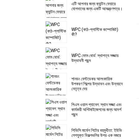
এটি আপনার জন্য ক্যান্টন ফেয়ারে
যোগদানের জন্য একটি আমন্ত্রণপত্র।
WPC (কাঠ-প্লাস্টিক কম্পোজিট)
কী?
WPC ফোম বোর্ড: স্থাপত্য সজ্জায়
উদ্ভাবনী পছন্দ
শানডং বেস্টডেকর আলংকারিক
উপকরণ শিল্পের উদ্ভাবন এবং উন্নয়নে
নেতৃত্ব দেয়
পিএস ওয়াল প্যানেল: স্থান সজ্জা এবং
কার্যকরী অপ্টিমাইজেশনের জন্য আদর্শ
পছন্দ
পিভিসি মার্বেল শিটের বহুমুখীতা: ইউভি
লেপযুক্ত বিকল্পগুলির উপর এক নজরে