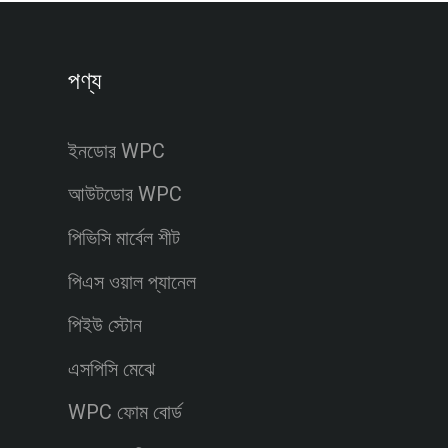
পণ্য
ইনডোর WPC
আউটডোর WPC
পিভিসি মার্বেল শীট
পিএস ওয়াল প্যানেল
পিইউ স্টোন
এসপিসি মেঝে
WPC ফোম বোর্ড