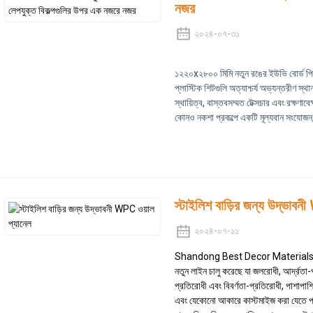
নজর
২০২৪-০৭-৩১
১২২০x২৮০০ মিমি নতুন রঙের ইউভি বোর্ড পিভি
প্লাস্টিক শিটগুলি অত্যাশ্চর্য অভ্যন্তরীণ স্
স্থায়িত্ব, বাস্তবসম্মত টেক্সচার এবং রক্ষণ
কোনও নকশা প্রকল্পে একটি মূল্যবান সংযোজন,
স্টাইলিশ বাড়ির জন্য উদ্ভাবন
২০২৪-০৭-১১
Shandong Best Decor Materials Co.
নতুন লাইন চালু করেছে যা জলরোধী, আর্দ্রত
প্রতিরোধী এবং বিবর্ণতা-প্রতিরোধী, পাশাপাশ
এবং যেকোনো আকারে কাস্টমাইজ করা যেতে পার