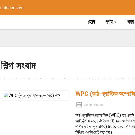
stdecor.com
হোম
পণ্য
খবর
শিল্প সংবাদ
WPC (কাঠ-প্লাস্টিক কম্পোজি
২০২৫-০৬-৩০
কাঠ-প্লাস্টিক কম্পোজিট (WPC) হল একটি নত
আবির্ভূত হয়েছে। ঐতিহ্যবাহী রজন আঠালো প্র
পলিভিনাইল ক্লোরাইড) 50% এরও বেশি বর্জ্য
মিশিয়ে এগুলি তৈরি করা হয়।