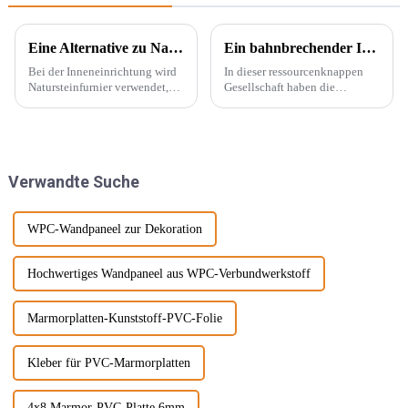
Eine Alternative zu Naturstein – PU-Stein
Ein bahnbrechender Innovator in der Dekorationsindustrie – PVC-Marmorplatten
Bei der Inneneinrichtung wird
In dieser ressourcenknappen
Natursteinfurnier verwendet,
Gesellschaft haben die
um eine konkave und konvexe
Menschen begonnen, neue
Textur an der Wand zu
Energiequellen zu entwickeln,
erzeugen. Mit der Beliebtheit
die die natürliche Produktion
des Wabi-Sabi-Stils begeistern
ersetzen können, wie
sich Designer immer mehr für ...
beispielsweise PVC-
Verwandte Suche
Marmorplatten. Echter Marmor
ist nicht nur teuer, auch der
Abbau wird ...
WPC-Wandpaneel zur Dekoration
Hochwertiges Wandpaneel aus WPC-Verbundwerkstoff
Marmorplatten-Kunststoff-PVC-Folie
Kleber für PVC-Marmorplatten
4x8 Marmor-PVC-Platte 6mm