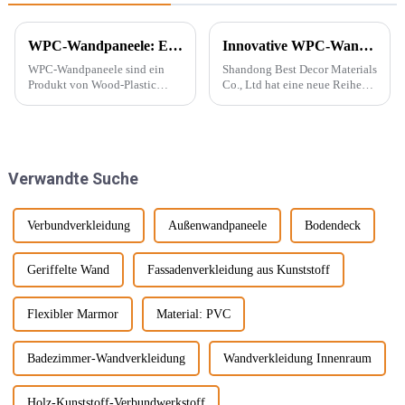
WPC-Wandpaneele: Ein neuer Baustofftyp
Innovative WPC-Wandpaneele für stilvolle Häuser
WPC-Wandpaneele sind ein
Shandong Best Decor Materials
Produkt von Wood-Plastic
Co., Ltd hat eine neue Reihe
Composites. Es besteht aus
leichter, starrer und starker
Polyethylen, Polypropylen,
Materialien eingeführt, die
Polyvinylchlorid und anderen
außerdem wasserdicht,
Materialien anstelle
feuchtigkeitsbeständig und
herkömmlicher Harzklebstoffe
chemikalienbeständig sind.
Verwandte Suche
und wird mit ... gemischt.
Diese Materie...
Verbundverkleidung
Außenwandpaneele
Bodendeck
Geriffelte Wand
Fassadenverkleidung aus Kunststoff
Flexibler Marmor
Material: PVC
Badezimmer-Wandverkleidung
Wandverkleidung Innenraum
Holz-Kunststoff-Verbundwerkstoff