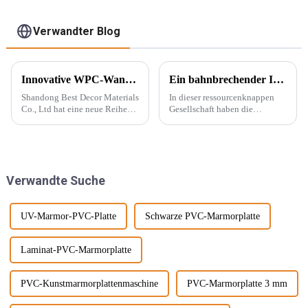
Wandtapetenpaneele,
geriffelt
Verwandter Blog
Innovative WPC-Wandpaneele für stilvolle Häuser
Ein bahnbrechender Innovator in der Dekorationsindustrie – PVC-Marmorplatten
Shandong Best Decor Materials
In dieser ressourcenknappen
Co., Ltd hat eine neue Reihe
Gesellschaft haben die
leichter, starrer und starker
Menschen begonnen, neue
Materialien eingeführt, die
Energiequellen zu entwickeln,
außerdem wasserdicht,
die die natürliche Produktion
feuchtigkeitsbeständig und
ersetzen können, wie
chemikalienbeständig sind.
beispielsweise PVC-
Verwandte Suche
Diese Materie...
Marmorplatten. Echter Marmor
ist nicht nur teuer, auch der
Abbau wird ...
UV-Marmor-PVC-Platte
Schwarze PVC-Marmorplatte
Laminat-PVC-Marmorplatte
PVC-Kunstmarmorplattenmaschine
PVC-Marmorplatte 3 mm