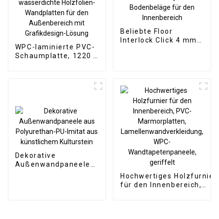
Beliebte Floor
Interlock Click 4 mm
WPC-laminierte PVC-
Vinyl-SPC-
Schaumplatte, 1220 x
Bodenbeläge für den
2440 mm, 8 mm dick,
Innenbereich
wasserdichte
Holzfolien-
Wandplatten für den
Außenbereich mit
Grafikdesign-Lösung
Dekorative
Außenwandpaneele
aus Polyurethan-PU-
Hochwertiges Holzfurnier
Imitat aus
für den Innenbereich,
künstlichem
PVC-Marmorplatten,
Kulturstein
Lamellenwandverkleidung
WPC-