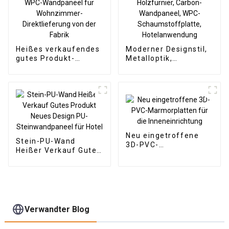
Heißes verkaufendes
Moderner Designstil,
gutes Produkt-
Metalloptik,
dekoratives WPC-
Bambuskohle,
Wandpaneel für
Holzfurnier, Carbon-
Wohnzimmer-
Wandpaneel, WPC-
Direktlieferung von
Schaumstoffplatte,
der Fabrik
Hotelanwendung
Neu eingetroffene
Stein-PU-Wand
3D-PVC-
Heißer Verkauf Gutes
Marmorplatten für
Produkt Neues Design
die Inneneinrichtung
PU-Steinwandpaneel
für Hotel
Verwandter Blog