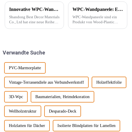
Innovative WPC-Wandpaneele für stilvolle Häuser
WPC-Wandpaneele: Ein neuer Baustofftyp
Shandong Best Decor Materials
WPC-Wandpaneele sind ein
Co., Ltd hat eine neue Reihe
Produkt von Wood-Plastic
leichter, starrer und starker
Composites. Es besteht aus
Materialien eingeführt, die
Polyethylen, Polypropylen,
außerdem wasserdicht,
Polyvinylchlorid und anderen
feuchtigkeitsbeständig und
Materialien anstelle
chemikalienbeständig sind.
herkömmlicher Harzklebstoffe
Verwandte Suche
Diese Materie...
und wird mit ... gemischt.
PVC-Marmorplatte
Vintage-Terrassendiele aus Verbundwerkstoff
Holzeffektfolie
3D-Wpc
Baumaterialien, Heimdekoration
Wellholzstruktur
Desparado-Deck
Holzlatten für Dächer
Isolierte Blindplatten für Lamellen