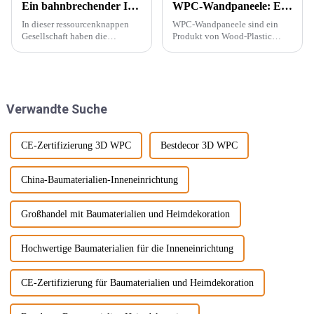
Ein bahnbrechender Innovator in der Dekorationsindustrie – PVC-Marmorplatten
WPC-Wandpaneele: Ein neuer Baustofftyp
In dieser ressourcenknappen
WPC-Wandpaneele sind ein
Gesellschaft haben die
Produkt von Wood-Plastic
Menschen begonnen, neue
Composites. Es besteht aus
Energiequellen zu entwickeln,
Polyethylen, Polypropylen,
die die natürliche Produktion
Polyvinylchlorid und anderen
ersetzen können, wie
Materialien anstelle
beispielsweise PVC-
herkömmlicher Harzklebstoffe
Verwandte Suche
Marmorplatten. Echter Marmor
und wird mit ... gemischt.
ist nicht nur teuer, auch der
Abbau wird ...
CE-Zertifizierung 3D WPC
Bestdecor 3D WPC
China-Baumaterialien-Inneneinrichtung
Großhandel mit Baumaterialien und Heimdekoration
Hochwertige Baumaterialien für die Inneneinrichtung
CE-Zertifizierung für Baumaterialien und Heimdekoration