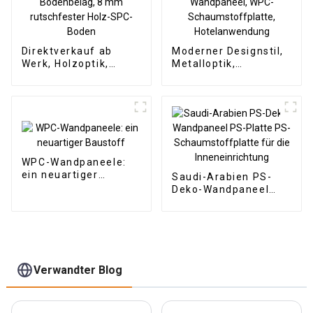
Direktverkauf ab
Moderner Designstil,
Werk, Holzoptik,
Metalloptik,
Klick-SPC-
Bambuskohle,
Vinyldielenboden,
Holzfurnier, Carbon-
SPC-Bodenbelag, 8
Wandpaneel, WPC-
mm rutschfester
Schaumstoffplatte,
Holz-SPC-Boden
Hotelanwendung
WPC-Wandpaneele:
ein neuartiger
Saudi-Arabien PS-
Baustoff
Deko-Wandpaneel
PS-Platte PS-
Schaumstoffplatte
für die
Inneneinrichtung
Verwandter Blog