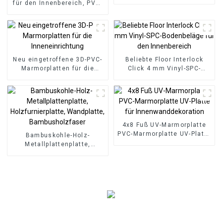
die Außenwand aus
für den Innenbereich, PVC-
umweltfreundlichem Holz-
Marmorplatten,
Kunststoff-
Lamellenwandverkleidung,
Verbundwerkstoff
WPC-Wandtapetenpaneele,
geriffelt
Neu eingetroffene 3D-PVC-
Beliebte Floor Interlock
Marmorplatten für die
Click 4 mm Vinyl-SPC-
Inneneinrichtung
Bodenbeläge für den
Innenbereich
4x8 Fuß UV-Marmorplatte
PVC-Marmorplatte UV-Platte
Bambuskohle-Holz-
für Innenwanddekoration
Metallplattenplatte,
Holzfurnierplatte,
Wandplatte,
Bambusholzfaser