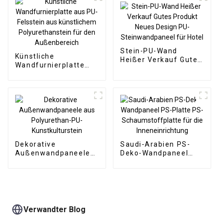
Holzfolienwandplatten
für den Außenbereich
mit Grafikdesign-
Lösung
Stein-PU-Wand
Künstliche
Heißer Verkauf Gutes
Wandfurnierplatte
Produkt Neues Design
aus PU-Felsstein aus
PU-Steinwandpaneel
künstlichem
für Hotel
Polyurethanstein für
den Außenbereich
Dekorative
Saudi-Arabien PS-
Außenwandpaneele
Deko-Wandpaneel
aus Polyurethan-PU-
PS-Platte PS-
Kunstkulturstein
Schaumstoffplatte
für die
Inneneinrichtung
Verwandter Blog