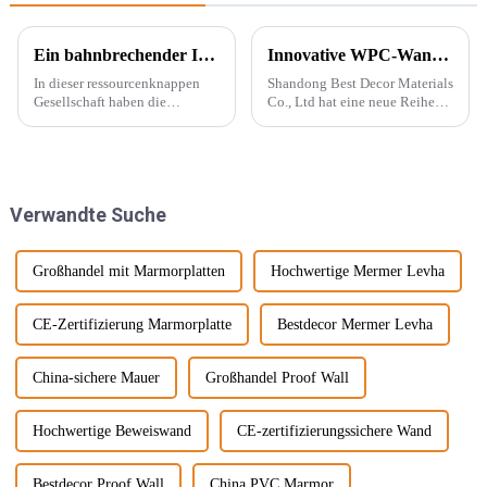
Ein bahnbrechender Innovator in der Dekorationsindustrie – PVC-Marmorplatten
Innovative WPC-Wandpaneele für stilvolle Häuser
In dieser ressourcenknappen
Shandong Best Decor Materials
Gesellschaft haben die
Co., Ltd hat eine neue Reihe
Menschen begonnen, neue
leichter, starrer und starker
Energiequellen zu entwickeln,
Materialien eingeführt, die
die die natürliche Produktion
außerdem wasserdicht,
ersetzen können, wie
feuchtigkeitsbeständig und
beispielsweise PVC-
chemikalienbeständig sind.
Verwandte Suche
Marmorplatten. Echter Marmor
Diese Materie...
ist nicht nur teuer, auch der
Abbau wird ...
Großhandel mit Marmorplatten
Hochwertige Mermer Levha
CE-Zertifizierung Marmorplatte
Bestdecor Mermer Levha
China-sichere Mauer
Großhandel Proof Wall
Hochwertige Beweiswand
CE-zertifizierungssichere Wand
Bestdecor Proof Wall
China PVC Marmor