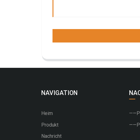
NAVIGATION
NA
Heim
——PU
Produkt
——PV
Nachricht