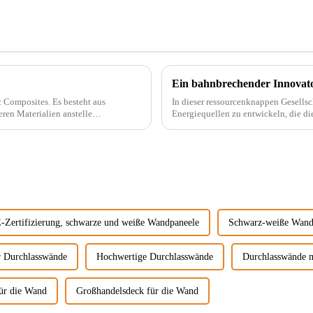
. Es besteht aus
In dieser ressourcenknappen Gesells
ren Materialien anstelle
Energiequellen zu entwickeln, die di
t.
beispielsweise PVC-Marmorplatten. Echter Marmor ist nicht nur teuer, auch der Abbau wird
...
-Zertifizierung, schwarze und weiße Wandpaneele
Schwarz-weiße Wandp
r Durchlasswände
Hochwertige Durchlasswände
Durchlasswände m
ür die Wand
Großhandelsdeck für die Wand