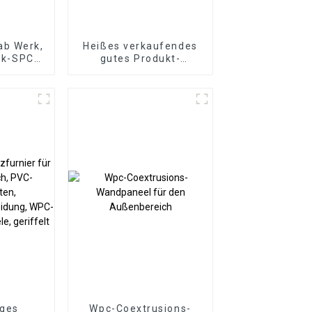
ab Werk,
Heißes verkaufendes
ick-SPC-
gutes Produkt-
boden,
dekoratives WPC-
lag, 8
Wandpaneel für
er Holz-
Wohnzimmer-
Kopie
Direktlieferung von der
Fabrik
iges
Wpc-Coextrusions-