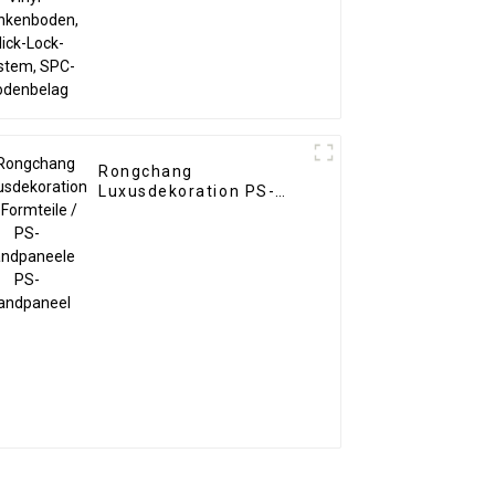
Bodenbelag
Rongchang
Luxusdekoration PS-
Formteile / PS-
Wandpaneele PS-
Wandpaneel