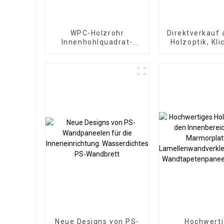
WPC-Holzrohr
Direktverkauf 
Innenhohlquadrat-
Holzoptik, Kl
WPC-PVC-Rohre Holz-
Vinyldielen
Kunststoff-
SPC-Bodenbe
Verbundtrennwände
mm rutschfest
SPC-Boden-
Neue Designs von PS-
Hochwert