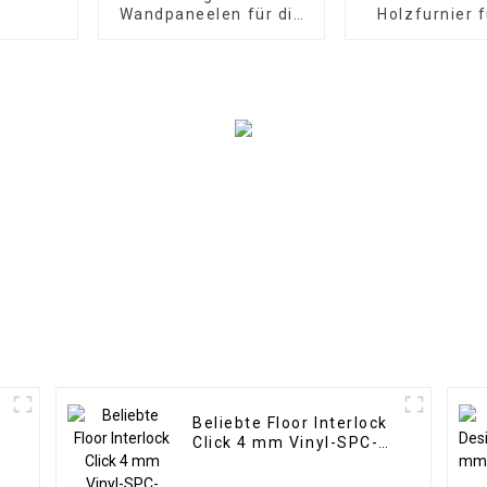
Wandpaneelen für die
Holzfurnier 
Inneneinrichtung.
Innenbereich
Wasserdichtes PS-
Marmorplat
Wandbrett
Lamellenwandv
WPC-
Wandtapetenp
geriffel
Beliebte Floor Interlock
Click 4 mm Vinyl-SPC-
Bodenbeläge für den
Innenbereich