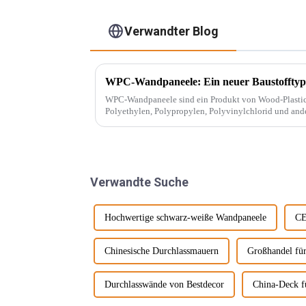
Verwandter Blog
WPC-Wandpaneele: Ein neuer Baustofftyp
WPC-Wandpaneele sind ein Produkt von Wood-Plastic Composites
Polyethylen, Polypropylen, Polyvinylchlorid und ande
herkömmlicher Harzklebstoffe und wird mit ... gemisch
Verwandte Suche
Hochwertige schwarz-weiße Wandpaneele
CE
Chinesische Durchlassmauern
Großhandel fü
Durchlasswände von Bestdecor
China-Deck f