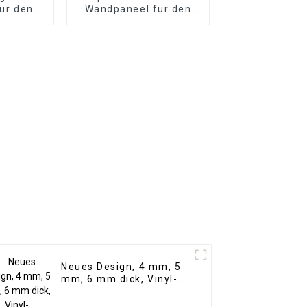
für den
Wandpaneel für den
, PVC-
Außenbereich
ten,
erkleidung,
aneele,
t
Neues Design, 4 mm, 5
mm, 6 mm dick, Vinyl-
Plankenboden, Click-
Lock-System, SPC-