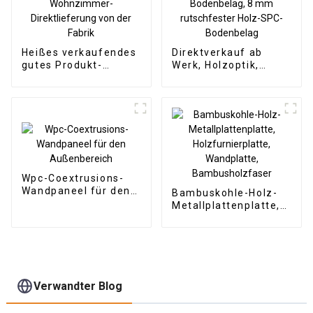
Heißes verkaufendes
Direktverkauf ab
gutes Produkt-
Werk, Holzoptik,
dekoratives WPC-
Klick-SPC-
Wandpaneel für
Vinyldielenboden,
Wohnzimmer-
SPC-Bodenbelag, 8
Direktlieferung von
mm rutschfester
der Fabrik
Holz-SPC-Bodenbelag
Wpc-Coextrusions-
Wandpaneel für den
Bambuskohle-Holz-
Außenbereich
Metallplattenplatte,
Holzfurnierplatte,
Wandplatte,
Bambusholzfaser
Verwandter Blog