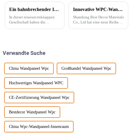
Ein bahnbrechender Innovator in der Dekorationsindustrie – PVC-Marmorplatten
Innovative WPC-Wandpaneele für stilvolle Häuser
In dieser ressourcenknappen
Shandong Best Decor Materials
Gesellschaft haben die
Co., Ltd hat eine neue Reihe
Menschen begonnen, neue
leichter, starrer und starker
Energiequellen zu entwickeln,
Materialien eingeführt, die
die die natürliche Produktion
außerdem wasserdicht,
ersetzen können, wie
feuchtigkeitsbeständig und
beispielsweise PVC-
chemikalienbeständig sind.
Verwandte Suche
Marmorplatten. Echter Marmor
Diese Materie...
ist nicht nur teuer, auch der
Abbau wird ...
China Wandpaneel Wpc
Großhandel Wandpaneel Wpc
Hochwertiges Wandpaneel WPC
CE-Zertifizierung Wandpaneel Wpc
Bestdecor Wandpaneel Wpc
China Wpc-Wandpaneel-Innenraum