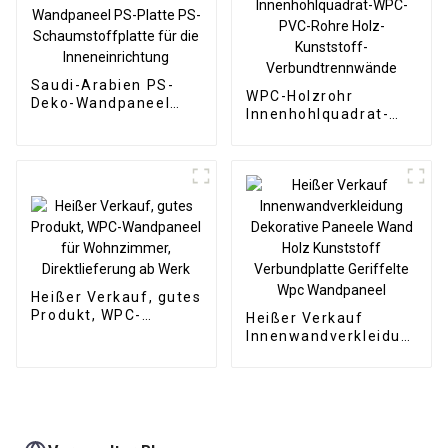
für den Außenbereich
mit Grafikdesign-
Lösung
Saudi-Arabien PS-
WPC-Holzrohr
Deko-Wandpaneel
Innenhohlquadrat-
PS-Platte PS-
WPC-PVC-Rohre Holz-
Schaumstoffplatte
Kunststoff-
für die
Verbundtrennwände
Inneneinrichtung
Heißer Verkauf, gutes
Produkt, WPC-
Heißer Verkauf
Wandpaneel für
Innenwandverkleidung
Wohnzimmer,
Dekorative Paneele
Direktlieferung ab
Wand Holz Kunststoff
Werk
Verbundplatte
Geriffelte Wpc
Wandpaneel