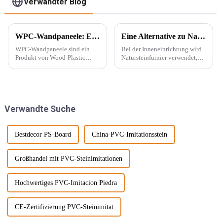
Verwandter Blog
WPC-Wandpaneele: Ein neuer Baustofftyp
Eine Alternative zu Naturstein – PU-Stein
WPC-Wandpaneele sind ein
Bei der Inneneinrichtung wird
Produkt von Wood-Plastic
Natursteinfurnier verwendet,
Composites. Es besteht aus
um eine konkave und konvexe
Polyethylen, Polypropylen,
Textur an der Wand zu
Polyvinylchlorid und anderen
erzeugen. Mit der Beliebtheit
Materialien anstelle
des Wabi-Sabi-Stils begeistern
herkömmlicher Harzklebstoffe
sich Designer immer mehr für ...
Verwandte Suche
und wird mit ... gemischt.
Bestdecor PS-Board
China-PVC-Imitationsstein
Großhandel mit PVC-Steinimitationen
Hochwertiges PVC-Imitacion Piedra
CE-Zertifizierung PVC-Steinimitat