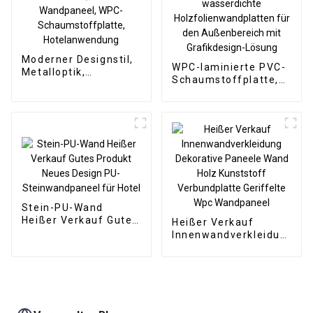
Moderner Designstil,
WPC-laminierte PVC-
Metalloptik,
Schaumstoffplatte,
Bambuskohle,
1220 x 2440 mm, 8
Holzfurnier, Carbon-
mm dick,
Wandpaneel, WPC-
wasserdichte
Schaumstoffplatte,
Holzfolienwandplatten
Hotelanwendung
für den Außenbereich
mit Grafikdesign-
Lösung
Stein-PU-Wand
Heißer Verkauf Gutes
Heißer Verkauf
Produkt Neues Design
Innenwandverkleidung
PU-Steinwandpaneel
Dekorative Paneele
für Hotel
Wand Holz Kunststoff
Verbundplatte
Geriffelte Wpc
Wandpaneel