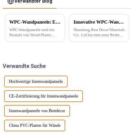
Verwandter Blog
WPC-Wandpaneele: Ein neuer Baustofftyp
Innovative WPC-Wandpaneele für stilvolle Häuser
WPC-Wandpaneele sind ein
Shandong Best Decor Materials
Produkt von Wood-Plastic
Co., Ltd hat eine neue Reihe
Composites. Es besteht aus
leichter, starrer und starker
Polyethylen, Polypropylen,
Materialien eingeführt, die
Polyvinylchlorid und anderen
außerdem wasserdicht,
Materialien anstelle
feuchtigkeitsbeständig und
herkömmlicher Harzklebstoffe
chemikalienbeständig sind.
Verwandte Suche
und wird mit ... gemischt.
Diese Materie...
Hochwertige Innenwandpaneele
CE-Zertifizierung für Innenwandpaneele
Innenwandpaneele von Bestdecor
China PVC-Platten für Wände