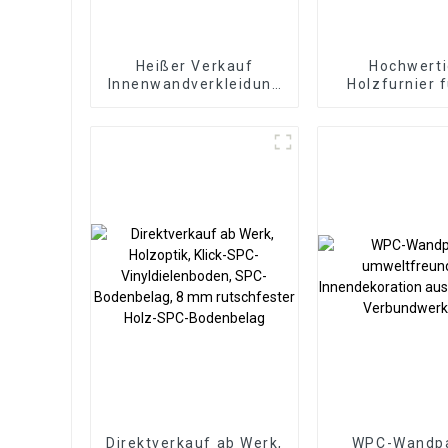
Heißer Verkauf
Hochwert
Innenwandverkleidung
Holzfurnier 
Dekorative Paneele
Innenbereich
Wand Holz Kunststoff
Marmorplat
Verbundplatte
Lamellenwandv
Geriffelte Wpc
WPC-
Wandpaneel
Wandtapetenp
geriffel
Direktverkauf ab Werk,
WPC-Wandpa