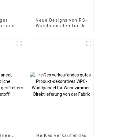
iges
Neue Designs von PS-
für den
Wandpaneelen für die
, PVC-
Inneneinrichtung.
ten,
Wasserdichtes PS-
erkleidung,
Wandbrett
aneele,
t
neel,
Heißes verkaufendes