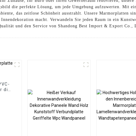
e Ihr Zuhause, Ihr Büro oder Ihren Gewerberaum renovieren, unser
bild die perfekte Lösung, um jede Umgebung aufzuwerten. Mit ei
iente, das zeitlose Schönheit ausstrahlt. Unsere Marmorplatten sind
die Innendekoration macht. Verwandeln Sie jeden Raum in ein Kuns
Qualität und den Service von Shandong Best Import & Export Co., L
PVC-
r die