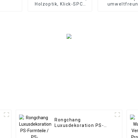
Holzoptik, Klick-SPC-
umweltfreun
Vinyldielenboden,
Innendekorat
SPC-Bodenbelag, 8
geriffel
mm rutschfester Holz-
Verbundwer
SPC-Bodenbelag
Rongchang
Luxusdekoration PS-
Formteile / PS-
Wandpaneele PS-