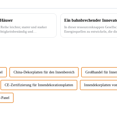
 Häuser
eihe leichter, starrer und starker
In dieser ressourcenknappen Gesells
chtigkeitsbeständig und
Energiequellen zu entwickeln, die di
beispielsweise PVC-Marmorplatten. Echter Marmor ist nicht nur teuer, auch der Abbau wird
...
el
China-Dekorplatten für den Innenbereich
Großhandel für Innen
CE-Zertifizierung für Innendekorationsplatten
Innendekorplatten von
-Panel