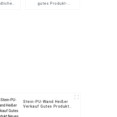
dliche
gutes Produkt-
ion aus
dekoratives WPC-
tem
Wandpaneel für
kstoff
Wohnzimmer-
Direktlieferung von der
Fabrik
Stein-PU-Wand Heißer
Verkauf Gutes Produkt
Neues Design PU-
Steinwandpaneel für