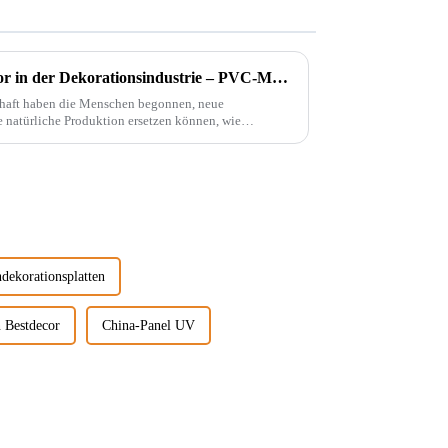
Ein bahnbrechender Innovator in der Dekorationsindustrie – PVC-Marmorplatten
chaft haben die Menschen begonnen, neue
e natürliche Produktion ersetzen können, wie
dekorationsplatten
 Bestdecor
China-Panel UV