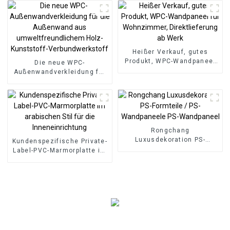
Bodenbelag, 8 mm
rutschfester Holz-SPC-
Bodenbelag
Heißer Verkauf, gutes
Produkt, WPC-Wandpaneel
Die neue WPC-
für Wohnzimmer,
Außenwandverkleidung für
Direktlieferung ab Werk
die Außenwand aus
umweltfreundlichem Holz-
Kunststoff-
Verbundwerkstoff
Rongchang
Luxusdekoration PS-
Kundenspezifische Private-
Formteile / PS-
Label-PVC-Marmorplatte im
Wandpaneele PS-
arabischen Stil für die
Wandpaneel
Inneneinrichtung