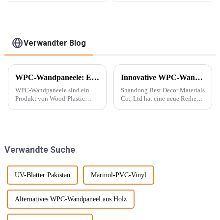
Polyurethanstein für
wasserdichte
den Außenbereich
Holzfolien-
Wandplatten für den
Außenbereich mit
Grafikdesign-Lösung
Verwandter Blog
WPC-Wandpaneele: Ein neuer Baustofftyp
Innovative WPC-Wandpaneele für stilvolle Häuser
WPC-Wandpaneele sind ein
Shandong Best Decor Materials
Produkt von Wood-Plastic
Co., Ltd hat eine neue Reihe
Composites. Es besteht aus
leichter, starrer und starker
Polyethylen, Polypropylen,
Materialien eingeführt, die
Polyvinylchlorid und anderen
außerdem wasserdicht,
Materialien anstelle
feuchtigkeitsbeständig und
herkömmlicher Harzklebstoffe
chemikalienbeständig sind.
Verwandte Suche
und wird mit ... gemischt.
Diese Materie...
UV-Blätter Pakistan
Marmol-PVC-Vinyl
Alternatives WPC-Wandpaneel aus Holz