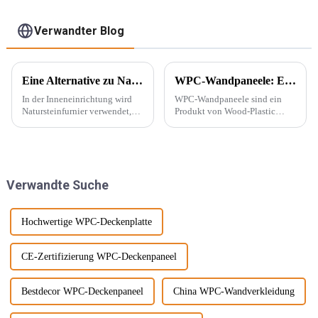
geriffelt
Verwandter Blog
Eine Alternative zu Naturstein – PU-Stein
WPC-Wandpaneele: Ein neuer Baustofftyp
In der Inneneinrichtung wird
WPC-Wandpaneele sind ein
Natursteinfurnier verwendet,
Produkt von Wood-Plastic
um eine konkave und konvexe
Composites. Es besteht aus
Textur an der Wand zu
Polyethylen, Polypropylen,
erzeugen. Mit der Beliebtheit
Polyvinylchlorid und anderen
des Wabi-Sabi-Stils haben sich
Materialien anstelle
Designer immer mehr für ...
herkömmlicher Harzklebstoffe
Verwandte Suche
interessiert.
und wird mit ... gemischt.
Hochwertige WPC-Deckenplatte
CE-Zertifizierung WPC-Deckenpaneel
Bestdecor WPC-Deckenpaneel
China WPC-Wandverkleidung