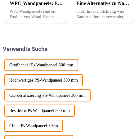
WPC-Wandpaneele: Ein neuer Baustofftyp
Eine Alternative zu Naturstein – PU-Stein
WPC-Wandpaneele sind ein
In der Inneneinrichtung wird
Produkt von Wood-Plastic
Natursteinfurnier verwendet,
Composites. Es besteht aus
um eine konkave und konvexe
Polyethylen, Polypropylen,
Textur an der Wand zu
Polyvinylchlorid und anderen
erzeugen. Mit der Beliebtheit
Materialien anstelle
des Wabi-Sabi-Stils haben sich
herkömmlicher Harzklebstoffe
Designer immer mehr für ...
Verwandte Suche
und wird mit ... gemischt.
interessiert.
Großhandel Ps Wandpaneel 300 mm
Hochwertiges PS-Wandpaneel 300 mm
CE-Zertifizierung PS-Wandpaneel 300 mm
Bestdecor Ps Wandpaneel 300 mm
China Ps Wandpaneel 30cm