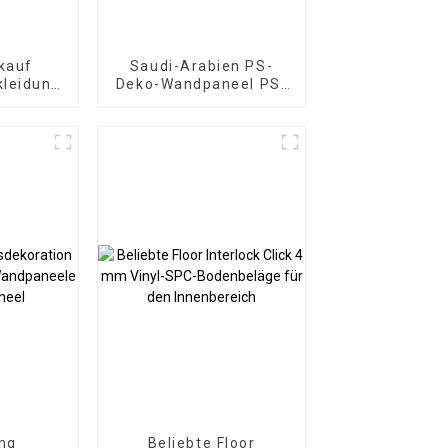
kauf
Saudi-Arabien PS-
kleidung
Deko-Wandpaneel PS-
aneele
Platte PS-
ststoff
Schaumstoffplatte für
atte
die Inneneinrichtung
 Wpc
eel
ng
Beliebte Floor