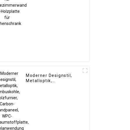
Küchenschrank
Moderner Designstil,
Metalloptik,
Bambuskohle,
Holzfurnier, Carbon-
Wandpaneel, WPC-
Schaumstoffplatte,
Hotelanwendung