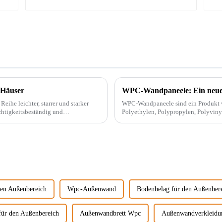
 Häuser
WPC-Wandpaneele: Ein neuer
eihe leichter, starrer und starker
WPC-Wandpaneele sind ein Produkt von Wood
chtigkeitsbeständig und
Polyethylen, Polypropylen, Polyvinyl
herkömmlicher Harzklebstoffe und wir
den Außenbereich
Wpc-Außenwand
Bodenbelag für den Außenber
ür den Außenbereich
Außenwandbrett Wpc
Außenwandverkleid