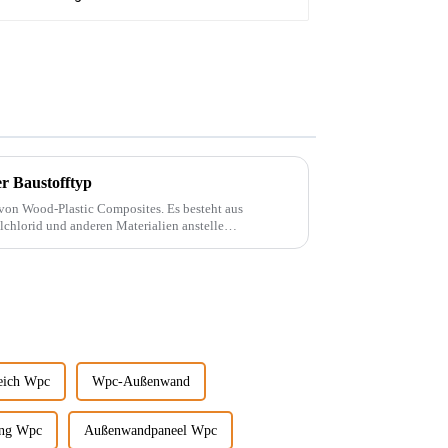
 Baustofftyp
-Plastic Composites. Es besteht aus
chlorid und anderen Materialien anstelle
d mit ... gemischt.
eich Wpc
Wpc-Außenwand
ung Wpc
Außenwandpaneel Wpc