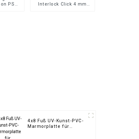
ion PS-
Interlock Click 4 mm
/ PS-
Vinyl-SPC-
e PS-
Bodenbeläge für den
eel
Innenbereich
4x8 Fuß UV-Kunst-PVC-
Marmorplatte für
Badezimmerwand 3D-
Holzplatte für