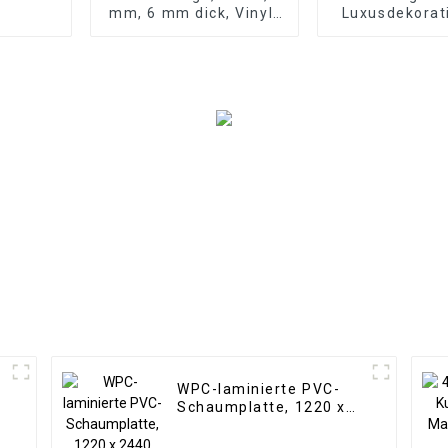
mm, 6 mm dick, Vinyl-
Luxusdekorat
Plankenboden, Click-
Formteile 
Lock-System, SPC-
Wandpaneel
Bodenbelag
Wandpan
WPC-laminierte PVC-
Schaumplatte, 1220 x
2440 mm, 8 mm dick,
wasserdichte