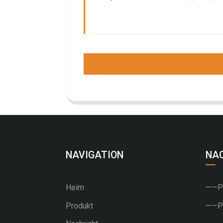
NAVIGATION
NA
Heim
——PU
Produkt
——PV