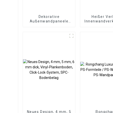
Dekorative
Heißer Ver
Außenwandpaneele
Innenwandver
aus Polyurethan-PU-
Dekorative P
Imitat aus künstlichem
Wand Holz Kun
Kulturstein
Verbundpl
Geriffelte
Wandpan
Neues Design, 4 mm, 5
Rongcha