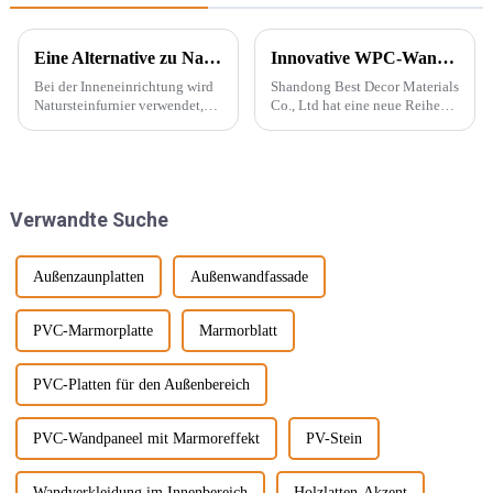
Eine Alternative zu Naturstein – PU-Stein
Innovative WPC-Wandpaneele für stilvolle Häuser
Bei der Inneneinrichtung wird
Shandong Best Decor Materials
Natursteinfurnier verwendet,
Co., Ltd hat eine neue Reihe
um eine konkave und konvexe
leichter, starrer und starker
Textur an der Wand zu
Materialien eingeführt, die
erzeugen. Mit der Beliebtheit
außerdem wasserdicht,
des Wabi-Sabi-Stils begeistern
feuchtigkeitsbeständig und
sich Designer immer mehr für ...
chemikalienbeständig sind.
Verwandte Suche
Diese Materie...
Außenzaunplatten
Außenwandfassade
PVC-Marmorplatte
Marmorblatt
PVC-Platten für den Außenbereich
PVC-Wandpaneel mit Marmoreffekt
PV-Stein
Wandverkleidung im Innenbereich
Holzlatten-Akzent