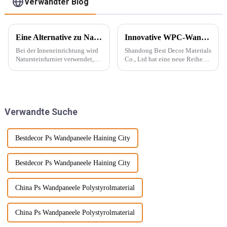
Verwandter Blog
Eine Alternative zu Naturstein – PU-Stein
Innovative WPC-Wandpaneele für stilvolle Häuser
Bei der Inneneinrichtung wird
Shandong Best Decor Materials
Natursteinfurnier verwendet,
Co., Ltd hat eine neue Reihe
um eine konkave und konvexe
leichter, starrer und starker
Textur an der Wand zu
Materialien eingeführt, die
erzeugen. Mit der Beliebtheit
außerdem wasserdicht,
des Wabi-Sabi-Stils begeistern
feuchtigkeitsbeständig und
sich Designer immer mehr für ...
chemikalienbeständig sind.
Verwandte Suche
Diese Materie...
Bestdecor Ps Wandpaneele Haining City
Bestdecor Ps Wandpaneele Haining City
China Ps Wandpaneele Polystyrolmaterial
China Ps Wandpaneele Polystyrolmaterial