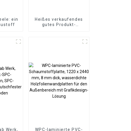
ele: ein
Heißes verkaufendes
austoff
gutes Produkt-
dekoratives WPC-
Wandpaneel für
Wohnzimmer-
Direktlieferung von der
Fabrik
ab Werk,
WPC-laminierte PVC-