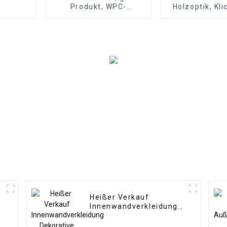
Produkt, WPC-
Holzoptik, Kl
Wandpaneel für
Vinyldielen
Wohnzimmer,
SPC-Bodenbe
Direktlieferung ab
mm rutschfest
Werk
SPC-Bod
Heißer Verkauf
Innenwandverkleidung
Dekorative Paneele
Wand Holz Kunststoff