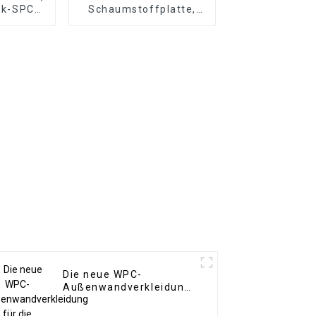
ick-SPC-
Schaumstoffplatte,
boden,
1220 x 2440 mm, 8
lag, 8
mm dick, wasserdichte
er Holz-
Holzfolienwandplatten
en
für den Außenbereich
mit Grafikdesign-
Lösung
Die neue WPC-
Außenwandverkleidung
für die Außenwand aus
umweltfreundlichem