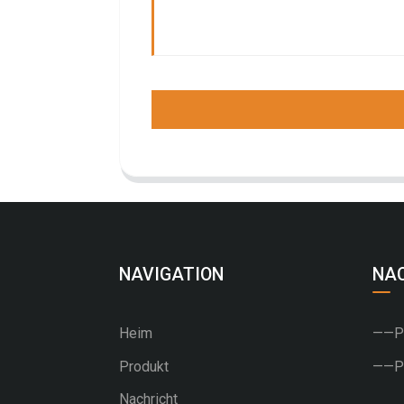
NAVIGATION
NA
Heim
——PU
Produkt
——PV
Nachricht