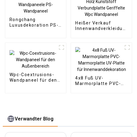
Rongchang
Heißer Verkauf
Luxusdekoration PS-
Innenwandverkleidung
Formteile / PS-
Dekorative Paneele
Wandpaneele PS-
Wand Holz Kunststoff
Wandpaneel
Verbundplatte
Geriffelte Wpc
Wandpaneel
Wpc-Coextrusions-
4x8 Fuß UV-
Wandpaneel für den
Marmorplatte PVC-
Außenbereich
Marmorplatte UV-
Platte für
Innenwanddekoration
Verwandter Blog