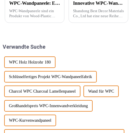
WPC-Wandpaneele: Ein neuer Baustofftyp
Innovative WPC-Wandpaneele für stilvolle Häuser
WPC-Wandpaneele sind ein
Shandong Best Decor Materials
Produkt von Wood-Plastic
Co., Ltd hat eine neue Reihe
Composites. Es besteht aus
leichter, starrer und starker
Polyethylen, Polypropylen,
Materialien eingeführt, die
Polyvinylchlorid und anderen
außerdem wasserdicht,
Materialien anstelle
feuchtigkeitsbeständig und
herkömmlicher Harzklebstoffe
chemikalienbeständig sind.
Verwandte Suche
und wird mit ... gemischt.
Diese Materie...
WPC Holz Holzrohr 180
Schlüsselfertiges Projekt WPC-Wandpaneelfabrik
Charcol WPC Charcoal Lamellenpaneel
Wand für WPC
Großhandelspreis WPC-Innenwandverkleidung
WPC-Kurvenwandpaneel