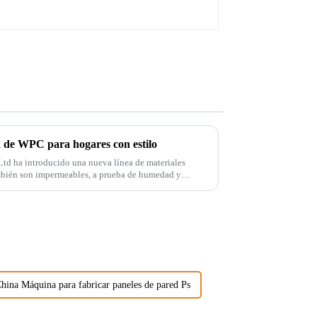
 de WPC para hogares con estilo
td ha introducido una nueva línea de materiales
también son impermeables, a prueba de humedad y
 productos químicos. Estos materi...
hina Máquina para fabricar paneles de pared Ps