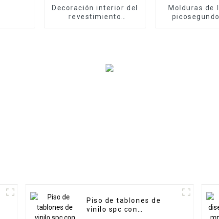
Decoración interior del
Molduras de l
revestimiento
picosegundo
compuesto estriado
decoració
respetuoso del medio
Rongchang/pa
ambiente del panel de
pared del pic
pared de Wpc
Panel de par
picosegu
Piso de tablones de
vinilo spc con
apariencia de madera,