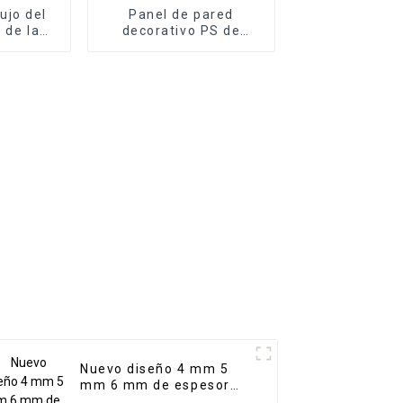
ujo del
Panel de pared
 de la
decorativo PS de
n de
Arabia Saudita,
neles de
tablero PS, panel de
osegundo
espuma PS para
ed del
decoración del hogar
ndo
Nuevo diseño 4 mm 5
mm 6 mm de espesor
Piso de tablones de