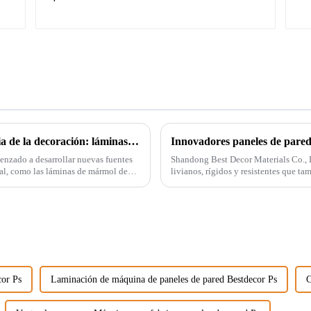
Un innovador que hace época en la industria de la decoración: láminas de mármol de PVC
Innovadores paneles de pared
menzado a desarrollar nuevas fuentes
Shandong Best Decor Materials Co., L
al, como las láminas de mármol de
livianos, rígidos y resistentes que 
 extracción d...
resistentes a
cor Ps
Laminación de máquina de paneles de pared Bestdecor Ps
C