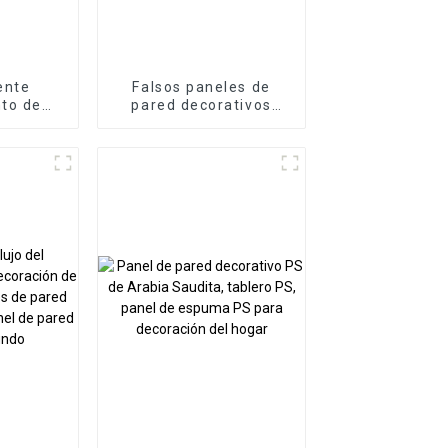
ente
Falsos paneles de
to de
pared decorativos
 Paneles
exteriores de piedra
 Pared
artificial de la cultura
esto de
de la PU del
madera
poliuretano
ared
e Wpc