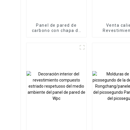
Panel de pared de
Venta cali
carbono con chapa de
Revestimien
madera de carbón de
pared interior
bambú, aspecto
decorativos
metálico, diseño
Panel compu
moderno, tablero de
plástico y 
espuma WPC,
Panel de p
aplicación para hotel
estriado d