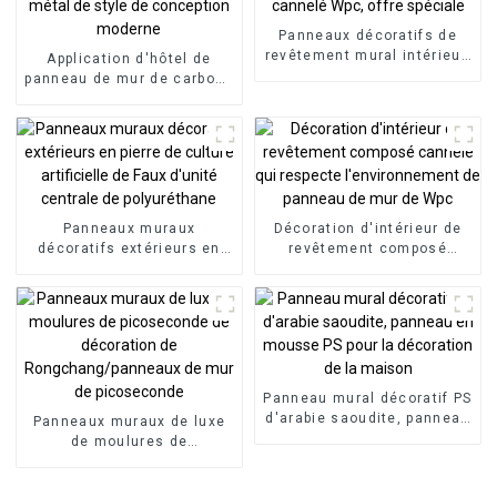
Panneaux décoratifs de
revêtement mural intérieur,
Application d'hôtel de
panneau Composite en bois
panneau de mur de carbone
et plastique, panneau
de placage en bois de
mural cannelé Wpc, offre
charbon de bois de bambou
spéciale
d'aspect en métal de style
de conception moderne
Panneaux muraux
Décoration d'intérieur de
décoratifs extérieurs en
revêtement composé
pierre de culture artificielle
cannelé qui respecte
de Faux d'unité centrale de
l'environnement de
polyuréthane
panneau de mur de Wpc
Panneau mural décoratif PS
d'arabie saoudite, panneau
Panneaux muraux de luxe
en mousse PS pour la
de moulures de
décoration de la maison
picoseconde de décoration
de Rongchang/panneaux de