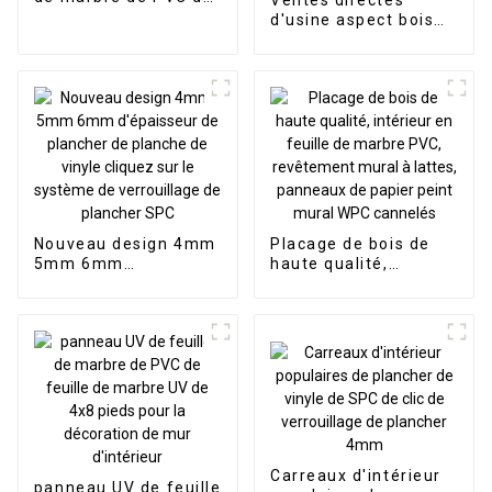
marque privée faite
d'usine aspect bois
sur commande pour
cliquez sur plancher
Homedecor
de planche de vinyle
spc plancher spc
plancher en bois spc
antidérapant de 8
mm
Nouveau design 4mm
Placage de bois de
5mm 6mm
haute qualité,
d'épaisseur de
intérieur en feuille de
plancher de planche
marbre PVC,
de vinyle cliquez sur
revêtement mural à
le système de
lattes, panneaux de
verrouillage de
papier peint mural
plancher SPC
WPC cannelés
Carreaux d'intérieur
panneau UV de feuille