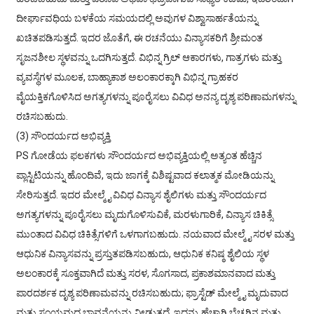
ದೀರ್ಘಾವಧಿಯ ಬಳಕೆಯ ಸಮಯದಲ್ಲಿ ಅವುಗಳ ವಿಶ್ವಾಸಾರ್ಹತೆಯನ್ನು
ಖಚಿತಪಡಿಸುತ್ತದೆ. ಇದರ ಜೊತೆಗೆ, ಈ ರಚನೆಯು ವಿನ್ಯಾಸಕರಿಗೆ ಶ್ರೀಮಂತ
ಸೃಜನಶೀಲ ಸ್ಥಳವನ್ನು ಒದಗಿಸುತ್ತದೆ. ವಿಭಿನ್ನ ಗ್ರಿಲ್ ಆಕಾರಗಳು, ಗಾತ್ರಗಳು ಮತ್ತು
ವ್ಯವಸ್ಥೆಗಳ ಮೂಲಕ, ಬಾಹ್ಯಾಕಾಶ ಅಲಂಕಾರಕ್ಕಾಗಿ ವಿಭಿನ್ನ ಗ್ರಾಹಕರ
ವೈಯಕ್ತಿಕಗೊಳಿಸಿದ ಅಗತ್ಯಗಳನ್ನು ಪೂರೈಸಲು ವಿವಿಧ ಅನನ್ಯ ದೃಶ್ಯ ಪರಿಣಾಮಗಳನ್ನು
ರಚಿಸಬಹುದು.
(3) ಸೌಂದರ್ಯದ ಅಭಿವ್ಯಕ್ತಿ
PS ಗೋಡೆಯ ಫಲಕಗಳು ಸೌಂದರ್ಯದ ಅಭಿವ್ಯಕ್ತಿಯಲ್ಲಿ ಅತ್ಯಂತ ಹೆಚ್ಚಿನ
ಪ್ಲಾಸ್ಟಿಟಿಯನ್ನು ಹೊಂದಿವೆ, ಇದು ಜಾಗಕ್ಕೆ ವಿಶಿಷ್ಟವಾದ ಕಲಾತ್ಮಕ ಮೋಡಿಯನ್ನು
ಸೇರಿಸುತ್ತದೆ. ಇದರ ಮೇಲ್ಮೈ ವಿವಿಧ ವಿನ್ಯಾಸ ಶೈಲಿಗಳು ಮತ್ತು ಸೌಂದರ್ಯದ
ಅಗತ್ಯಗಳನ್ನು ಪೂರೈಸಲು ಮೃದುಗೊಳಿಸುವಿಕೆ, ಮರಳುಗಾರಿಕೆ, ವಿನ್ಯಾಸ ಚಿಕಿತ್ಸೆ
ಮುಂತಾದ ವಿವಿಧ ಚಿಕಿತ್ಸೆಗಳಿಗೆ ಒಳಗಾಗಬಹುದು. ನಯವಾದ ಮೇಲ್ಮೈ ಸರಳ ಮತ್ತು
ಆಧುನಿಕ ವಿನ್ಯಾಸವನ್ನು ಪ್ರಸ್ತುತಪಡಿಸಬಹುದು, ಆಧುನಿಕ ಕನಿಷ್ಠ ಶೈಲಿಯ ಸ್ಥಳ
ಅಲಂಕಾರಕ್ಕೆ ಸೂಕ್ತವಾಗಿದೆ ಮತ್ತು ಸರಳ, ಸೊಗಸಾದ, ಪ್ರಕಾಶಮಾನವಾದ ಮತ್ತು
ಪಾರದರ್ಶಕ ದೃಶ್ಯ ಪರಿಣಾಮವನ್ನು ರಚಿಸಬಹುದು; ಫ್ರಾಸ್ಟೆಡ್ ಮೇಲ್ಮೈ ಮೃದುವಾದ
ಮತ್ತು ಸಂಯಮದ ಭಾವನೆಯನ್ನು ನೀಡುತ್ತದೆ, ಇದನ್ನು ಹೆಚ್ಚಾಗಿ ಬೆಚ್ಚಗಿನ ಮತ್ತು