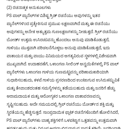
(2) ರಚನಾತ್ಮಕ ಅನುಕೂಲಗಳು
PS ವಾಲ್ ಪ್ಯಾನೆಲ್‌ಗಳ ವಿಶಿಷ್ಟ ಗ್ರಿಡ್ ರಚನೆಯು ಅವುಗಳನ್ನು ಇತರ
ಪ್ಯಾನೆಲ್‌ಗಳಿಂದ ಪ್ರತ್ಯೇಕಿಸುವ ಪ್ರಮುಖ ಲಕ್ಷಣವಾಗಿದೆ ಮತ್ತು ಈ ರಚನೆಯು
ಅವುಗಳನ್ನು ಅನೇಕ ಅತ್ಯುತ್ತಮ ಗುಣಲಕ್ಷಣಗಳನ್ನು ನೀಡುತ್ತದೆ. ಗ್ರಿಲ್ ರಚನೆಯು
ಬೋರ್ಡ್ ಉತ್ತಮ ಉಸಿರಾಟವನ್ನು ಹೊಂದಲು ಅನುವು ಮಾಡಿಕೊಡುತ್ತದೆ,
ಗಾಳಿಯು ಮುಕ್ತವಾಗಿ ಪರಿಚಲನೆಗೊಳ್ಳಲು ಅನುವು ಮಾಡಿಕೊಡುತ್ತದೆ, ಇದು
ವಾತಾಯನ ಮತ್ತು ವಾಯು ವಿನಿಮಯದ ಅಗತ್ಯವಿರುವ ಸ್ಥಳಗಳಲ್ಲಿ ವಿಶೇಷವಾಗಿ
ಮುಖ್ಯವಾಗಿದೆ. ಉದಾಹರಣೆಗೆ, ಒಳಾಂಗಣ ಸೀಲಿಂಗ್ ಅನ್ವಯಿಕೆಗಳಲ್ಲಿ, PS ವಾಲ್
ಪ್ಯಾನೆಲ್‌ಗಳು ಒಳಾಂಗಣ ಗಾಳಿಯ ಗುಣಮಟ್ಟವನ್ನು ಪರಿಣಾಮಕಾರಿಯಾಗಿ
ಸುಧಾರಿಸಬಹುದು, ಕಳಪೆ ಗಾಳಿಯ ಪ್ರಸರಣದಿಂದ ಉಂಟಾಗುವ ಉಸಿರುಕಟ್ಟುವಿಕೆ
ಮತ್ತು ತೇವಾಂಶದಂತಹ ಸಮಸ್ಯೆಗಳನ್ನು ತಡೆಯಬಹುದು ಮತ್ತು ಜನರಿಗೆ ಹೆಚ್ಚು
ಆರಾಮದಾಯಕ ಮತ್ತು ಆರೋಗ್ಯಕರ ಒಳಾಂಗಣ ವಾತಾವರಣವನ್ನು
ಸೃಷ್ಟಿಸಬಹುದು. ಅದೇ ಸಮಯದಲ್ಲಿ, ಗ್ರಿಲ್ ರಚನೆಯು ಬೋರ್ಡ್‌ನ ಶಕ್ತಿ ಮತ್ತು
ಸ್ಥಿರತೆಯನ್ನು ಹೆಚ್ಚಿಸುತ್ತದೆ. ಸಾಂಪ್ರದಾಯಿಕ ಫ್ಲಾಟ್ ರಚನೆಗಳೊಂದಿಗೆ ಹೋಲಿಸಿದರೆ,
PS ವಾಲ್ ಪ್ಯಾನೆಲ್‌ಗಳು ಬಾಹ್ಯ ಶಕ್ತಿಗಳಿಗೆ ಒಳಪಟ್ಟಾಗ ಒತ್ತಡವನ್ನು ಉತ್ತಮವಾಗಿ
ಹರಡಬಹುದು ಮತ್ತು ವಿರೂಪ ಅಥವಾ ಛಿದ್ರವಾಗುವ ಸಾಧ್ಯತೆ ಕಡಿಮೆ, ಇದರಿಂದಾಗಿ