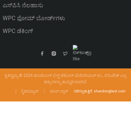
ಎಸ್‌ಪಿಸಿ ನೆಲಹಾಸು
WPC ಫೋಮ್ ಬೋರ್ಡ್‌ಗಳು
WPC ಡೆಕಿಂಗ್
ಕೃತಿಸ್ವಾಮ್ಯ © 2024 ಶಾಂಡೊಂಗ್ ಬೆಸ್ಟ್ ಡೆಕೋರ್ ಮೆಟೀರಿಯಲ್ ಕಂ., ಲಿಮಿಟೆಡ್
ಎಲ್ಲ
ಹಕ್ಕುಗಳನ್ನು ಕಾಯ್ದಿರಿಸಲಾಗಿದೆ.
ಸೈಟ್‌ಮ್ಯಾಪ್
ಟಾಪ್ ಬ್ಲಾಗ್
ನಡೆಸಲ್ಪಡುತ್ತಿದೆ: shandongbest.com