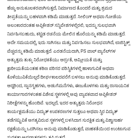
ಹೆಚ್ಚು ಅನುಕೂಲಕರವಾಗಿಸುತ್ತದೆ, ನಿರ್ಮಾಣದ ತೊಂದರೆ ಮತ್ತು ಶ್ರಮದ
ತೀವ್ರತೆಯನ್ನು ಬಹಳವಾಗಿ ಕಡಿಮೆ ಮಾಡುತ್ತದೆ. ಸೀಲಿಂಗ್ ಅಥವಾ ಗೋಡೆಯ
ಅಲಂಕಾರದಂತಹ ಅಪ್ಲಿಕೇಶನ್ ಸನ್ನಿವೇಶಗಳಲ್ಲಿರಲಿ, ಇದನ್ನು ಸುಲಭವಾಗಿ
ನಿರ್ವಹಿಸಬಹುದು, ಕಟ್ಟಡ ರಚನೆಯ ಮೇಲಿನ ಹೊರೆಯನ್ನು ಕಡಿಮೆ ಮಾಡುತ್ತದೆ.
ಅದೇ ಸಮಯದಲ್ಲಿ, ಇದು ಸಾಗಿಸಲು ಮತ್ತು ನಿರ್ವಹಿಸಲು ಸುಲಭವಾಗಿದೆ, ಲಾಜಿಸ್ಟಿಕ್ಸ್
ವೆಚ್ಚವನ್ನು ಕಡಿಮೆ ಮಾಡುತ್ತದೆ. ಎರಡನೆಯದಾಗಿ, PS ವಾಲ್ ಪ್ಯಾನೆಲ್‌ಗಳ
ಅತ್ಯುತ್ತಮ ತುಕ್ಕು ನಿರೋಧಕತೆಯು ಆರ್ದ್ರತೆ, ಆಮ್ಲೀಯತೆ ಮತ್ತು
ಕ್ಷಾರೀಯತೆಯಂತಹ ಕಠಿಣ ಪರಿಸರ ಪರಿಸ್ಥಿತಿಗಳಲ್ಲಿ ಹಾಳಾಗುವಿಕೆ ಅಥವಾ
ಕೊಳೆಯುವಿಕೆಯಿಲ್ಲದೆ ದೀರ್ಘಕಾಲದವರೆಗೆ ಬಳಸಲು ಅನುವು ಮಾಡಿಕೊಡುತ್ತದೆ.
ಆದ್ದರಿಂದ, ಸ್ನಾನಗೃಹಗಳು, ಅಡುಗೆಮನೆಗಳು, ಈಜುಕೊಳಗಳು ಮತ್ತು ರಾಸಾಯನಿಕ
ಕಾರ್ಯಾಗಾರಗಳಂತಹ ವಿಶೇಷ ಸ್ಥಳಗಳಲ್ಲಿ ಅವು ವ್ಯಾಪಕವಾದ ಅಪ್ಲಿಕೇಶನ್
ನಿರೀಕ್ಷೆಗಳನ್ನು ಹೊಂದಿವೆ. ಇದಲ್ಲದೆ, ಇದರ ಅತ್ಯುತ್ತಮ ನಿರೋಧನ
ಕಾರ್ಯಕ್ಷಮತೆಯು ವಿದ್ಯುತ್ ಉಪಕರಣಗಳ ಸುತ್ತಲೂ ಅಥವಾ ಸ್ಥಿರ ವಿದ್ಯುತ್
ತಡೆಗಟ್ಟುವಿಕೆ ಅಗತ್ಯವಿರುವ ಸ್ಥಳಗಳಲ್ಲಿ ಬಳಸಿದಾಗ ಸುರಕ್ಷಿತ ಮತ್ತು ವಿಶ್ವಾಸಾರ್ಹ
ರಕ್ಷಣೆಯನ್ನು ಒದಗಿಸಲು ಅನುವು ಮಾಡಿಕೊಡುತ್ತದೆ, ವಾಹಕತೆಯಿಂದ ಉಂಟಾಗುವ
ಸುರಕ್ಷತಾ ಅಪಘಾತಗಳನ್ನು ತಪ್ಪಿಸುತ್ತದೆ.