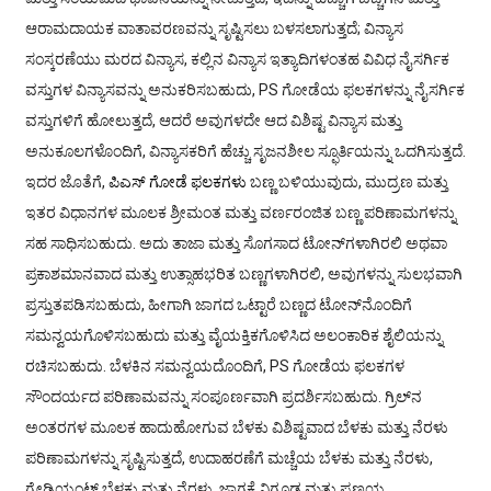
ಆರಾಮದಾಯಕ ವಾತಾವರಣವನ್ನು ಸೃಷ್ಟಿಸಲು ಬಳಸಲಾಗುತ್ತದೆ; ವಿನ್ಯಾಸ
ಸಂಸ್ಕರಣೆಯು ಮರದ ವಿನ್ಯಾಸ, ಕಲ್ಲಿನ ವಿನ್ಯಾಸ ಇತ್ಯಾದಿಗಳಂತಹ ವಿವಿಧ ನೈಸರ್ಗಿಕ
ವಸ್ತುಗಳ ವಿನ್ಯಾಸವನ್ನು ಅನುಕರಿಸಬಹುದು, PS ಗೋಡೆಯ ಫಲಕಗಳನ್ನು ನೈಸರ್ಗಿಕ
ವಸ್ತುಗಳಿಗೆ ಹೋಲುತ್ತದೆ, ಆದರೆ ಅವುಗಳದೇ ಆದ ವಿಶಿಷ್ಟ ವಿನ್ಯಾಸ ಮತ್ತು
ಅನುಕೂಲಗಳೊಂದಿಗೆ, ವಿನ್ಯಾಸಕರಿಗೆ ಹೆಚ್ಚು ಸೃಜನಶೀಲ ಸ್ಫೂರ್ತಿಯನ್ನು ಒದಗಿಸುತ್ತದೆ.
ಇದರ ಜೊತೆಗೆ,
ಪಿಎಸ್ ಗೋಡೆ ಫಲಕಗಳು
ಬಣ್ಣ ಬಳಿಯುವುದು, ಮುದ್ರಣ ಮತ್ತು
ಇತರ ವಿಧಾನಗಳ ಮೂಲಕ ಶ್ರೀಮಂತ ಮತ್ತು ವರ್ಣರಂಜಿತ ಬಣ್ಣ ಪರಿಣಾಮಗಳನ್ನು
ಸಹ ಸಾಧಿಸಬಹುದು. ಅದು ತಾಜಾ ಮತ್ತು ಸೊಗಸಾದ ಟೋನ್‌ಗಳಾಗಿರಲಿ ಅಥವಾ
ಪ್ರಕಾಶಮಾನವಾದ ಮತ್ತು ಉತ್ಸಾಹಭರಿತ ಬಣ್ಣಗಳಾಗಿರಲಿ, ಅವುಗಳನ್ನು ಸುಲಭವಾಗಿ
ಪ್ರಸ್ತುತಪಡಿಸಬಹುದು, ಹೀಗಾಗಿ ಜಾಗದ ಒಟ್ಟಾರೆ ಬಣ್ಣದ ಟೋನ್‌ನೊಂದಿಗೆ
ಸಮನ್ವಯಗೊಳಿಸಬಹುದು ಮತ್ತು ವೈಯಕ್ತಿಕಗೊಳಿಸಿದ ಅಲಂಕಾರಿಕ ಶೈಲಿಯನ್ನು
ರಚಿಸಬಹುದು. ಬೆಳಕಿನ ಸಮನ್ವಯದೊಂದಿಗೆ, PS ಗೋಡೆಯ ಫಲಕಗಳ
ಸೌಂದರ್ಯದ ಪರಿಣಾಮವನ್ನು ಸಂಪೂರ್ಣವಾಗಿ ಪ್ರದರ್ಶಿಸಬಹುದು. ಗ್ರಿಲ್‌ನ
ಅಂತರಗಳ ಮೂಲಕ ಹಾದುಹೋಗುವ ಬೆಳಕು ವಿಶಿಷ್ಟವಾದ ಬೆಳಕು ಮತ್ತು ನೆರಳು
ಪರಿಣಾಮಗಳನ್ನು ಸೃಷ್ಟಿಸುತ್ತದೆ, ಉದಾಹರಣೆಗೆ ಮಚ್ಚೆಯ ಬೆಳಕು ಮತ್ತು ನೆರಳು,
ಗ್ರೇಡಿಯಂಟ್ ಬೆಳಕು ಮತ್ತು ನೆರಳು, ಜಾಗಕ್ಕೆ ನಿಗೂಢ ಮತ್ತು ಪ್ರಣಯ