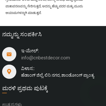
ವಾತಾವರಣವನ್ನು ಸೇರಿಸುತ್ತದೆ, ಅದನ್ನು ಹೆಚ್ಚು ಪದರ ಮತ್ತು ಮೂರು
ಆಯಾಮಗಳನ್ನಾಗಿ ಮಾಡುತ್ತದೆ.
ನಮ್ಮನ್ನು ಸಂಪರ್ಕಿಸಿ
ಇ-ಮೇಲ್:
info@cnbestdecor.com
ವಿಳಾಸ::
ಹೆಡಾಂಗ್ ಜಿಲ್ಲೆ, ಲಿನಿ ನಗರ, ಶಾಂಡೋಂಗ್ ಪ್ರಾಂತ್ಯ
ಮರಳಿ ಪ್ರಥಮ ಪುಟಕ್ಕೆ
ಉತ್ಪನ್ನಗಳು