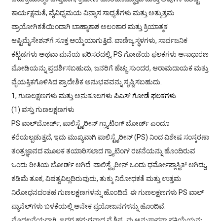
ಕಾರ್ಯಕ್ಷಮತೆ, ವೈವಿಧ್ಯಮಯ ವಿನ್ಯಾಸ ಸಾಧ್ಯತೆಗಳು ಮತ್ತು ಅತ್ಯುತ್ತಮ
ಪ್ರಾಯೋಗಿಕತೆಯಿಂದಾಗಿ ಬಾಹ್ಯಾಕಾಶ ಅಲಂಕಾರ ಮತ್ತು ಕ್ರಿಯಾತ್ಮಕ
ಆಪ್ಟಿಮೈಸೇಶನ್‌ಗೆ ಸೂಕ್ತ ಆಯ್ಕೆಯಾಗುತ್ತಿದೆ. ವಾಣಿಜ್ಯ ಸ್ಥಳಗಳು, ಸಾರ್ವಜನಿಕ
ಕಟ್ಟಡಗಳು ಅಥವಾ ಮನೆಯ ಪರಿಸರದಲ್ಲಿ, PS ಗೋಡೆಯ ಫಲಕಗಳು ಅಸಾಧಾರಣ
ಮೋಡಿಯನ್ನು ಪ್ರದರ್ಶಿಸಬಹುದು, ಜನರಿಗೆ ಹೆಚ್ಚು ಸುಂದರ, ಆರಾಮದಾಯಕ ಮತ್ತು
ವೈಯಕ್ತಿಕಗೊಳಿಸಿದ ಪ್ರಾದೇಶಿಕ ಅನುಭವವನ್ನು ಸೃಷ್ಟಿಸಬಹುದು.
1, ಗುಣಲಕ್ಷಣಗಳು ಮತ್ತು ಅನುಕೂಲಗಳು
ಪಿಎಸ್ ಗೋಡೆ ಫಲಕಗಳು
(1) ವಸ್ತು ಗುಣಲಕ್ಷಣಗಳು
PS ವಾಲ್‌ಬೋರ್ಡ್, ಪಾಲಿಸ್ಟೈರೀನ್ ಗ್ರ್ಯಾಟಿಂಗ್ ಬೋರ್ಡ್ ಎಂದೂ
ಕರೆಯಲ್ಪಡುತ್ತದೆ, ಇದು ಮುಖ್ಯವಾಗಿ ಪಾಲಿಸ್ಟೈರೀನ್ (PS) ನಿಂದ ವಿಶೇಷ ಸಂಸ್ಕರಣಾ
ತಂತ್ರಜ್ಞಾನದ ಮೂಲಕ ತಯಾರಿಸಲಾದ ಗ್ರ್ಯಾಟಿಂಗ್ ರಚನೆಯನ್ನು ಹೊಂದಿರುವ
ಒಂದು ರೀತಿಯ ಬೋರ್ಡ್ ಆಗಿದೆ. ಪಾಲಿಸ್ಟೈರೀನ್ ಒಂದು ಥರ್ಮೋಪ್ಲಾಸ್ಟಿಕ್ ಆಗಿದ್ದು,
ಕಡಿಮೆ ತೂಕ, ವಿಷತ್ವವಿಲ್ಲದಿರುವುದು, ತುಕ್ಕು ನಿರೋಧಕತೆ ಮತ್ತು ಉತ್ತಮ
ನಿರೋಧನದಂತಹ ಗುಣಲಕ್ಷಣಗಳನ್ನು ಹೊಂದಿದೆ. ಈ ಗುಣಲಕ್ಷಣಗಳು PS ವಾಲ್
ಪ್ಯಾನೆಲ್‌ಗಳು ಬಳಕೆಯಲ್ಲಿ ಅನೇಕ ಪ್ರಯೋಜನಗಳನ್ನು ಹೊಂದಿವೆ.
ಮೊದಲನೆಯದಾಗಿ, ಇದರ ಹಗುರವಾದ ವೈಶಿಷ್ಟ್ಯವು ಅನುಸ್ಥಾಪನಾ ಪ್ರಕ್ರಿಯೆಯನ್ನು