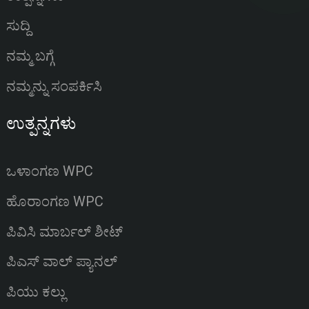
ಸುದ್ದಿ
ನಮ್ಮ ಬಗ್ಗೆ
ನಮ್ಮನ್ನು ಸಂಪರ್ಕಿಸಿ
ಉತ್ಪನ್ನಗಳು
ಒಳಾಂಗಣ WPC
ಹೊರಾಂಗಣ WPC
ಪಿವಿಸಿ ಮಾರ್ಬಲ್ ಶೀಟ್
ಪಿಎಸ್ ವಾಲ್ ಪ್ಯಾನಲ್
ಪಿಯು ಕಲ್ಲು