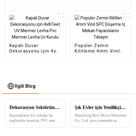
Mermer Levha Çıta
Tıklama Kilit Sistemi
Duvar Kaplama WPC
SPC Döşeme
Duvar Duvar Kağıdı
Panelleri Yivli
Kapalı Duvar
Popüler Zemin
Dekorasyonu için 4x8
Kilitleme 4mm Vinil
Feet UV Mermer
SPC Döşeme İç
Levha Pvc Mermer
Mekan Fayanslarını
Levha Uv Kurulu
Tıklayın
İlgili Blog
Dekorasyon Sektöründe Çığır Açan Yenilikçi-PVC Mermer Levha
Şık Evler için Yenilikçi WPC Duvar Panelleri
Kaynakların kıt olduğu bu
Shandong Best Decor Materials
toplumda insanlar, PVC mermer
Co., Ltd, aynı zamanda su
levha gibi doğal üretimin
geçirmez, neme dayanıklı ve
yerini alabilecek yeni enerji
kimyasallara dayanıklı, hafif,
kaynakları geliştirmeye
sert ve güçlü malzemelerden