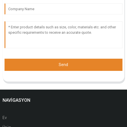
Send
NAVIGASYON
Ev