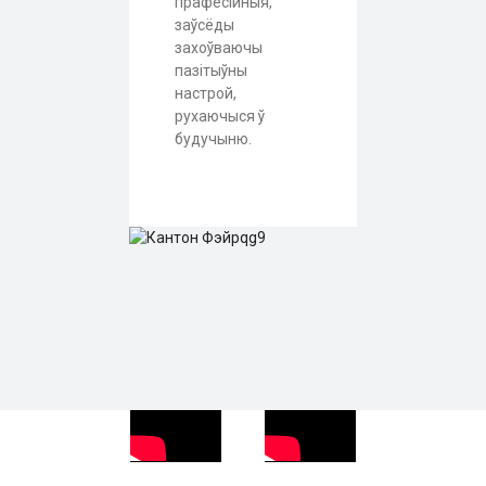
прафесійныя,
заўсёды
захоўваючы
пазітыўны
настрой,
рухаючыся ў
будучыню.