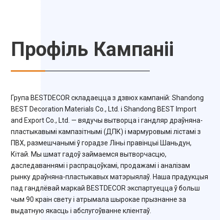
Профіль Кампаніі
Група BESTDECOR складаецца з дзвюх кампаній: Shandong
BEST Decoration Materials Co., Ltd. і Shandong BEST Import
and Export Co., Ltd. — вядучы вытворца і гандляр драўняна-
пластыкавымі кампазітнымі (ДПК) і мармуровымі лістамі з
ПВХ, размешчанымі ў горадзе Ліньі правінцыі Шаньдун,
Кітай. Мы шмат гадоў займаемся вытворчасцю,
даследаваннямі і распрацоўкамі, продажамі і аналізам
рынку драўняна-пластыкавых матэрыялаў. Наша прадукцыя
пад гандлёвай маркай BESTDECOR экспартуецца ў больш
чым 90 краін свету і атрымала шырокае прызнанне за
выдатную якасць і абслугоўванне кліентаў.