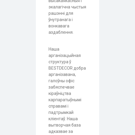
высакаякасныя і
экалагічна чыстыя
рашэнні для
ўнутранага і
вонкавага
аздаблення.
Наша
арганізацыйная
структура ў
BESTDECOR добра
арганізавана,
галоўны офіс
забяспечвае
кіраўніцтва
карпаратыўнымі
справамі і
падтрымкай
кліентаў. Наша
вытворчая база
адказвае за