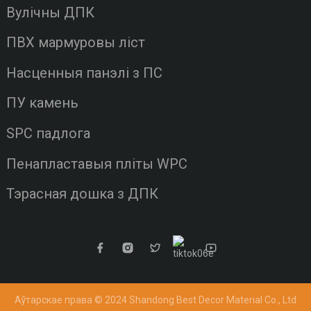
Вулічны ДПК
ПВХ мармуровы ліст
Насценныя панэлі з ПС
ПУ камень
SPC падлога
Пенапластавыя пліты WPC
Тэрасная дошка з ДПК
Аўтарскае права © 2024 Shandong Best Decor Material Co., Ltd