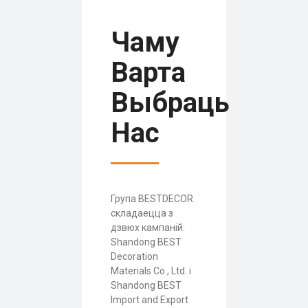
Чаму
Варта
Выбраць
Нас
Група BESTDECOR
складаецца з
дзвюх кампаній:
Shandong BEST
Decoration
Materials Co., Ltd. і
Shandong BEST
Import and Export