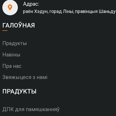
Адрас:
раён Хэдун, горад Ліньі, правінцыя Шаньд
ГАЛОЎНАЯ
Прадукты
Навіны
Пра нас
Звяжыцеся з намі
ПРАДУКТЫ
ДПК для памяшканняў