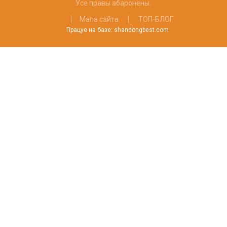
Усе правы абаронены.
Мапа сайта
ТОП-БЛОГ
Працуе на базе: shandongbest.com