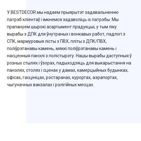
У BESTDECOR мы надаем прыярытэт задавальненню
патрэб кліентаў і імкнемся задаволіць іх патрэбы. Мы
прапануем шырокі асартымент прадукцыі, у тым ліку
вырабы з ДПК для ўнутраных і вонкавых работ, падлогі з
СПК, мармуровыя лісты з ПВХ, пліты з ДПК/ПВХ,
поліўрэтанавы камень, мяккі поліўрэтанавы камень і
насценныя панэлі з полістырэту. Нашы вырабы даступныя ў
розных стылях і ўзорах, падыходзяць для выкарыстання на
панэлях, столях і сценах у дамах, камерцыйных будынках,
офісах, гасцініцах, рэстаранах, курортах, аэрапортах,
чыгуначных вакзалах і рэлігійных месцах.