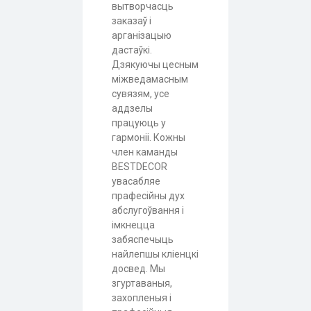
вытворчасць
заказаў і
арганізацыю
дастаўкі.
Дзякуючы цесным
міжведамасным
сувязям, усе
аддзелы
працуюць у
гармоніі. Кожны
член каманды
BESTDECOR
увасабляе
прафесійны дух
абслугоўвання і
імкнецца
забяспечыць
найлепшы кліенцкі
досвед. Мы
згуртаваныя,
захопленыя і