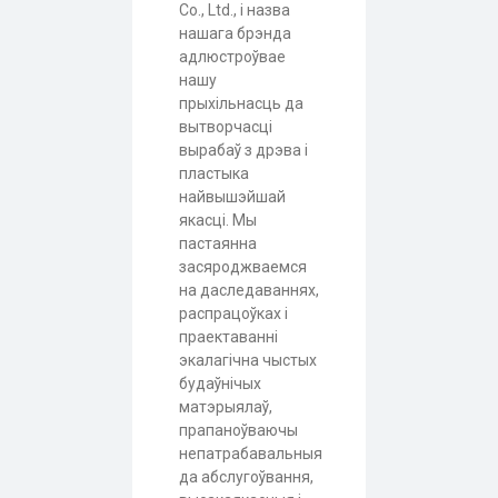
Co., Ltd., і назва
нашага брэнда
адлюстроўвае
нашу
прыхільнасць да
вытворчасці
вырабаў з дрэва і
пластыка
найвышэйшай
якасці. Мы
пастаянна
засяроджваемся
на даследаваннях,
распрацоўках і
праектаванні
экалагічна чыстых
будаўнічых
матэрыялаў,
прапаноўваючы
непатрабавальныя
да абслугоўвання,