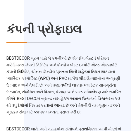
કંપની પ્રોફાઇલ
BESTDECOR ગ્રુપ પાસે બે કંપનીઓ છે: શેન્ડોંગ બેસ્ટ ડેકોરેશન
મટિરિયલ્સ કંપની લિમિટેડ અને શેન્ડોંગ બેસ્ટ ઇમ્પોર્ટ એન્ડ એક્સપોર્ટ
કંપની લિમિટેડ, ચીનના શેન્ડોંગ પ્રાંતના લિની શહેરમાં સ્થિત લાકડાના
પ્લાસ્ટિક કમ્પોઝિટ (WPC) અને PVC માર્બલ શીટ ઉત્પાદનોના અગ્રણી
ઉત્પાદક અને વેપારી છે. અમે ઘણા વર્ષોથી લાકડા-પ્લાસ્ટિક સામગ્રીના
ઉત્પાદન, સંશોધન અને વિકાસ, વેચાણ અને બજાર વિશ્લેષણ માટે સમર્પિત
છીએ. BESTDECOR બ્રાન્ડ નામ હેઠળ અમારા ઉત્પાદનો વિશ્વભરના 90
થી વધુ દેશોમાં નિકાસ કરવામાં આવ્યા છે અને તેમની ઉત્તમ ગુણવત્તા અને
ગ્રાહક સેવા માટે વ્યાપક માન્યતા પ્રાપ્ત કરી છે.
BESTDECOR ખાતે, અમે ગ્રાહકોના સંતોષને પ્રાથમિકતા આપીએ છીએ