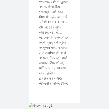
જવાબદાર છે. નજીકના
આંતરવિભાગીય
જોડાણો સાથે, બધા
વિભાગો સુમેળમાં કાર્ય
કરે છે. BESTDECOR
ટીમના દરેક સભ્ય
વ્યાવસાયિક સેવા
ભાવનાને મૂર્ત બનાવે છે
અને ગ્રાહકને શ્રેષ્ઠ
અનુભવ પ્રદાન કરવા
માટે સમર્પિત છે. અમે
એકતા, ઉત્સાહી અને
વ્યાવસાયિક છીએ,
ભવિષ્ય તરફ આગળ
વધતાં હંમેશા
હકારાત્મક વલણ
જાળવી રાખીએ છીએ.