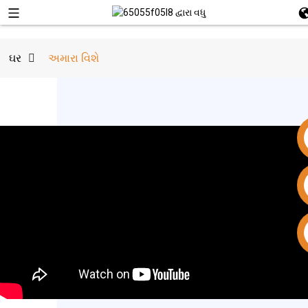
ઘર
અમારા વિશે
+86 15953240337