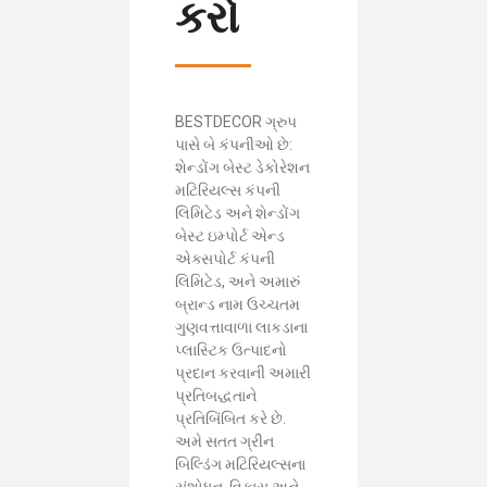
કરો
BESTDECOR ગ્રુપ
પાસે બે કંપનીઓ છે:
શેન્ડોંગ બેસ્ટ ડેકોરેશન
મટિરિયલ્સ કંપની
લિમિટેડ અને શેન્ડોંગ
બેસ્ટ ઇમ્પોર્ટ એન્ડ
એક્સપોર્ટ કંપની
લિમિટેડ, અને અમારું
બ્રાન્ડ નામ ઉચ્ચતમ
ગુણવત્તાવાળા લાકડાના
પ્લાસ્ટિક ઉત્પાદનો
પ્રદાન કરવાની અમારી
પ્રતિબદ્ધતાને
પ્રતિબિંબિત કરે છે.
અમે સતત ગ્રીન
બિલ્ડિંગ મટિરિયલ્સના
સંશોધન, વિકાસ અને