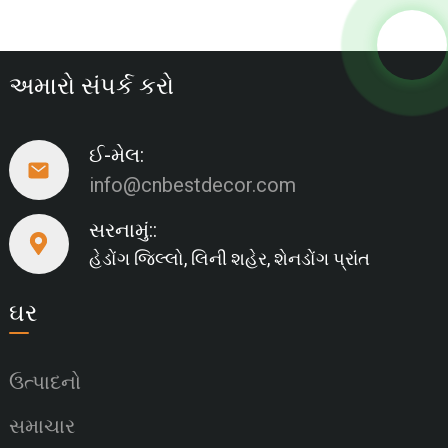
અમારો સંપર્ક કરો
ઈ-મેલ:
info@cnbestdecor.com
સરનામું::
હેડોંગ જિલ્લો, લિની શહેર, શેનડોંગ પ્રાંત
ઘર
ઉત્પાદનો
સમાચાર