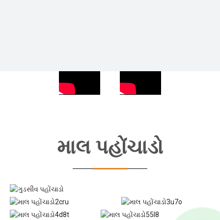
માલ પહોંચાડો