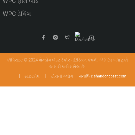
WPC ફોમ બોર્ડ
WPC ડેકિંગ
કૉપિરાઇટ © 2024 શેન્ડોંગ બેસ્ટ ડેકોર મટિરિયલ કંપની, લિમિટેડ
બધા હકો
અમારી પાસે રાખેલા છે.
સાઇટમેપ
ટોચનો બ્લોગ
સંચાલિત: shandongbest.com