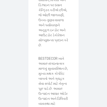
ડિઝાઇન પર ધ્યાન
કેન્દ્રિત કરીએ છીએ,
જે ઓછી જાળવણી,
ઉચ્ચ-ગુણવત્તાવાળા
અને પર્યાવરણને
અનુકૂળ ઇન્ડોર અને
આઉટડોર ડેકોરેશન
સોલ્યુશન્સ પ્રદાન કરે
છે.
BESTDECOR ખાતે
અમારું સંગઠનાત્મક
માળખું સુવ્યવસ્થિત છે,
મુખ્ય મથક કોર્પોરેટ
બાબતો અને ગ્રાહક
સેવા સપોર્ટ માટે નેતૃત્વ
પૂરું પાડે છે. અમારું
ઉત્પાદન આધાર ઓર્ડર
ઉત્પાદન અને ડિલિવરી
વ્યવસ્થા માટે