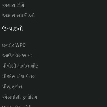
અમારા વિશે
અમારો સંપર્ક કરો
ઉત્પાદનો
ઇન્ડોર WPC
આઉટડોર WPC
પીવીસી માર્બલ શીટ
પીએસ વોલ પેનલ
પીયુ સ્ટોન
એસપીસી ફ્લોરિંગ