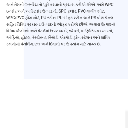
અને તેમની જરૂરિયાતો પૂરી કરવાનો પ્રયાસ કરીએ છીએ. અમે WPC
ઇન્ડોર અને આઉટડોર ઉત્પાદનો, SPC ફ્લોર, PVC માર્બલ શીટ,
WPC/PVC ફોમ બોર્ડ, PU સ્ટોન, PU સોફ્ટ સ્ટોન અને PS વોલ પેનલ
સહિત વિવિધ પ્રકારના ઉત્પાદનો ઓફર કરીએ છીએ. અમારા ઉત્પાદનો
વિવિધ શૈલીઓ અને પેટર્નમાં ઉપલબ્ધ છે, જે ઘરો, વાણિજ્યિક ઇમારતો,
ઓફિસો, હોટલ, રેસ્ટોરન્ટ, રિસોર્ટ, એરપોર્ટ, ટ્રેન સ્ટેશન અને ધાર્મિક
સ્થળોમાં પેનલિંગ, છત અને દિવાલો પર ઉપયોગ માટે યોગ્ય છે.