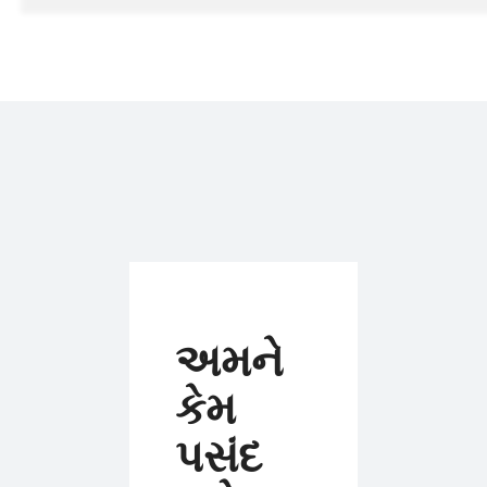
અમને
કેમ
પસંદ