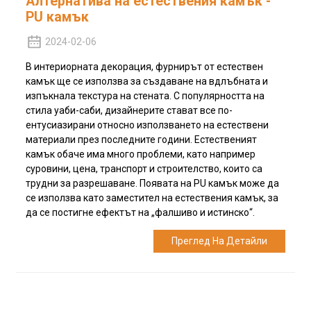
Алтернатива на естествения камък -
PU камък
2024-02-06
В интериорната декорация, фурнирът от естествен
камък ще се използва за създаване на вдлъбната и
изпъкнала текстура на стената. С популярността на
стила уаби-саби, дизайнерите стават все по-
ентусиазирани относно използването на естествени
материали през последните години. Естественият
камък обаче има много проблеми, като например
суровини, цена, транспорт и строителство, които са
трудни за разрешаване. Появата на PU камък може да
се използва като заместител на естествения камък, за
да се постигне ефектът на „фалшиво и истинско“.
Преглед На Детайли