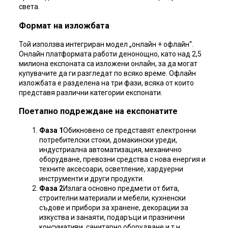
света.
Формат на изложбата
Той използва интегриран модел „онлайн + офлайн“.
Онлайн платформата работи денонощно, като над 2,5
милиона експоната са изложени онлайн, за да могат
купувачите да ги разгледат по всяко време. Офлайн
изложбата е разделена на три фази, всяка от които
представя различни категории експонати.
Поетапно подреждане на експонатите
Фаза 1
Обикновено се представят електронни
потребителски стоки, домакински уреди,
индустриална автоматизация, механично
оборудване, превозни средства с нова енергия и
техните аксесоари, осветление, хардуерни
инструменти и други продукти.
Фаза 2
Излага основно предмети от бита,
строителни материали и мебели, кухненски
съдове и прибори за хранене, декорации за
изкуства и занаяти, подаръци и празнични
консумативи, санитарно оборудване и т.н.