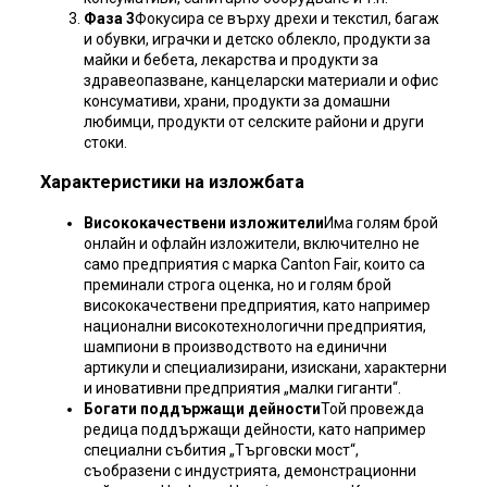
Фаза 3
Фокусира се върху дрехи и текстил, багаж
и обувки, играчки и детско облекло, продукти за
майки и бебета, лекарства и продукти за
здравеопазване, канцеларски материали и офис
консумативи, храни, продукти за домашни
любимци, продукти от селските райони и други
стоки.
Характеристики на изложбата
Висококачествени изложители
Има голям брой
онлайн и офлайн изложители, включително не
само предприятия с марка Canton Fair, които са
преминали строга оценка, но и голям брой
висококачествени предприятия, като например
национални високотехнологични предприятия,
шампиони в производството на единични
артикули и специализирани, изискани, характерни
и иновативни предприятия „малки гиганти“.
Богати поддържащи дейности
Той провежда
редица поддържащи дейности, като например
специални събития „Търговски мост“,
съобразени с индустрията, демонстрационни