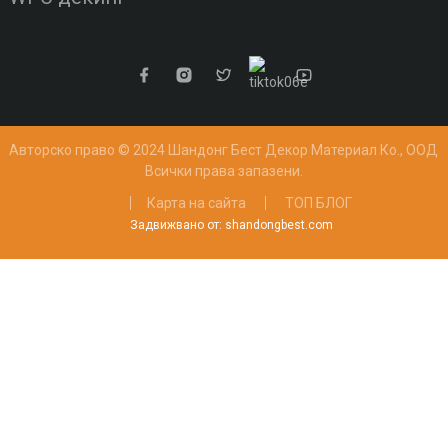
Авторско право © 2024 Шандонг Бест Декор Материал Ко., ООД
Всички права запазени.
Карта на сайта
ТОП БЛОГ
Задвижвано от: shandongbest.com