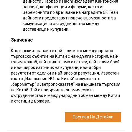
дейности „Haobao и Haoni изследват Кантонския
панаир“, конференции и форуми, както и
церемонията по връчване на наградите CF. Тези
дейности предоставят повече възможности за
комуникация и сътрудничество между
доставчици и купувачи.
Значение
Кантонският панаир е най-голямото международно
търговско събитие на Китай с най-дълга история, най-
голям мащаб, най-пълна гама от стоки, най-голям брой
и най-широк източник на купувачи, най-добри
резултати от сделки и най-висока репутация. Известен
е като „Изложение №1 на Китай“ и служи като
„барометър“ и „ветропоказател“ на външната търговия
на Китай. Той е насърчил икономическото
сътрудничество и международния обмен между Китай
и стотици държави.
Преглед На Детайли