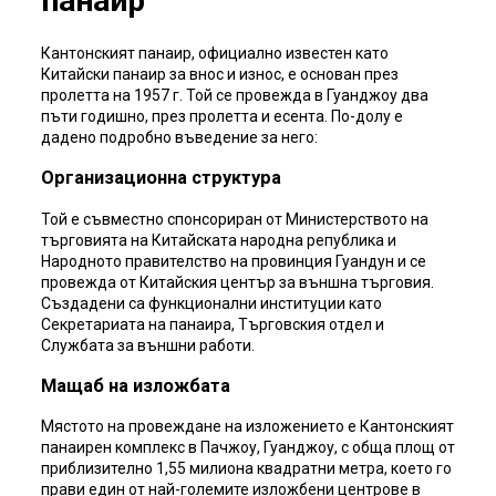
панаир
Кантонският панаир, официално известен като
Китайски панаир за внос и износ, е основан през
пролетта на 1957 г. Той се провежда в Гуанджоу два
пъти годишно, през пролетта и есента. По-долу е
дадено подробно въведение за него:
Организационна структура
Той е съвместно спонсориран от Министерството на
търговията на Китайската народна република и
Народното правителство на провинция Гуандун и се
провежда от Китайския център за външна търговия.
Създадени са функционални институции като
Секретариата на панаира, Търговския отдел и
Службата за външни работи.
Мащаб на изложбата
Мястото на провеждане на изложението е Кантонският
панаирен комплекс в Пачжоу, Гуанджоу, с обща площ от
приблизително 1,55 милиона квадратни метра, което го
прави един от най-големите изложбени центрове в