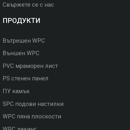
Свържете се с нас
ПРОДУКТИ
Вътрешен WPC
Външен WPC
PVC мраморен лист
PS стенен панел
ПУ камък
SPC подови настилки
WPC пяна плоскости
WPC декинг