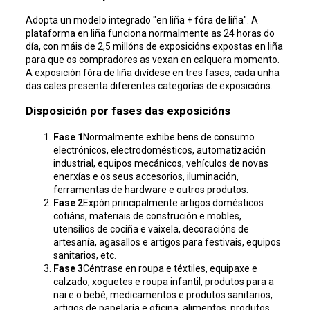
Adopta un modelo integrado "en liña + fóra de liña". A
plataforma en liña funciona normalmente as 24 horas do
día, con máis de 2,5 millóns de exposicións expostas en liña
para que os compradores as vexan en calquera momento.
A exposición fóra de liña divídese en tres fases, cada unha
das cales presenta diferentes categorías de exposicións.
Disposición por fases das exposicións
Fase 1
Normalmente exhibe bens de consumo
electrónicos, electrodomésticos, automatización
industrial, equipos mecánicos, vehículos de novas
enerxías e os seus accesorios, iluminación,
ferramentas de hardware e outros produtos.
Fase 2
Expón principalmente artigos domésticos
cotiáns, materiais de construción e mobles,
utensilios de cociña e vaixela, decoracións de
artesanía, agasallos e artigos para festivais, equipos
sanitarios, etc.
Fase 3
Céntrase en roupa e téxtiles, equipaxe e
calzado, xoguetes e roupa infantil, produtos para a
nai e o bebé, medicamentos e produtos sanitarios,
artigos de papelaría e oficina, alimentos, produtos