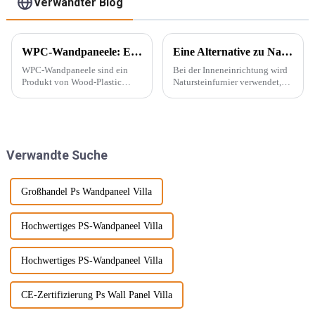
Verwandter Blog
WPC-Wandpaneele: Ein neuer Baustofftyp
Eine Alternative zu Naturstein – PU-Stein
WPC-Wandpaneele sind ein
Bei der Inneneinrichtung wird
Produkt von Wood-Plastic
Natursteinfurnier verwendet,
Composites. Es besteht aus
um eine konkave und konvexe
Polyethylen, Polypropylen,
Textur an der Wand zu
Polyvinylchlorid und anderen
erzeugen. Mit der Beliebtheit
Materialien anstelle
des Wabi-Sabi-Stils begeistern
herkömmlicher Harzklebstoffe
sich Designer immer mehr für ...
Verwandte Suche
und wird mit ... gemischt.
Großhandel Ps Wandpaneel Villa
Hochwertiges PS-Wandpaneel Villa
Hochwertiges PS-Wandpaneel Villa
CE-Zertifizierung Ps Wall Panel Villa