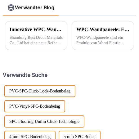
Verwandter Blog
Innovative WPC-Wandpaneele für stilvolle Häuser
WPC-Wandpaneele: Ein neuer Baustofftyp
Shandong Best Decor Materials
WPC-Wandpaneele sind ein
Co., Ltd hat eine neue Reihe
Produkt von Wood-Plastic
leichter, starrer und starker
Composites. Es besteht aus
Materialien eingeführt, die
Polyethylen, Polypropylen,
außerdem wasserdicht,
Polyvinylchlorid und anderen
feuchtigkeitsbeständig und
Materialien anstelle
chemikalienbeständig sind.
herkömmlicher Harzklebstoffe
Verwandte Suche
Diese Materie...
und wird mit ... gemischt.
PVC-SPC-Click-Lock-Bodenbelag
PVC-Vinyl-SPC-Bodenbelag
SPC Flooring Unilin Click-Technologie
4 mm SPC-Bodenbelag
5 mm SPC-Boden