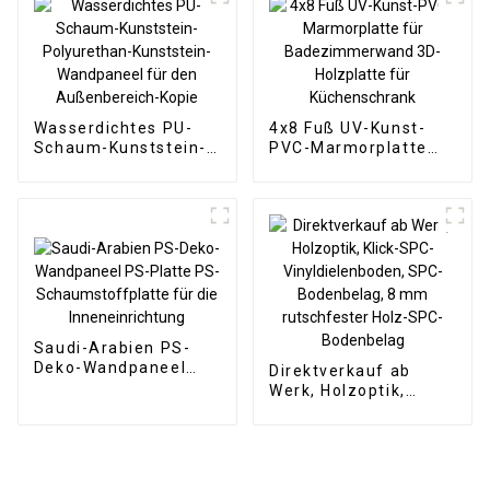
Hotelanwendung
Wandtapetenpaneele,
geriffelt
Wasserdichtes PU-
4x8 Fuß UV-Kunst-
Schaum-Kunststein-
PVC-Marmorplatte
Polyurethan-
für Badezimmerwand
Kunststein-
3D-Holzplatte für
Wandpaneel für den
Küchenschrank
Außenbereich-Kopie
Saudi-Arabien PS-
Deko-Wandpaneel
Direktverkauf ab
PS-Platte PS-
Werk, Holzoptik,
Schaumstoffplatte
Klick-SPC-
für die
Vinyldielenboden,
Inneneinrichtung
SPC-Bodenbelag, 8
mm rutschfester
Holz-SPC-Bodenbelag