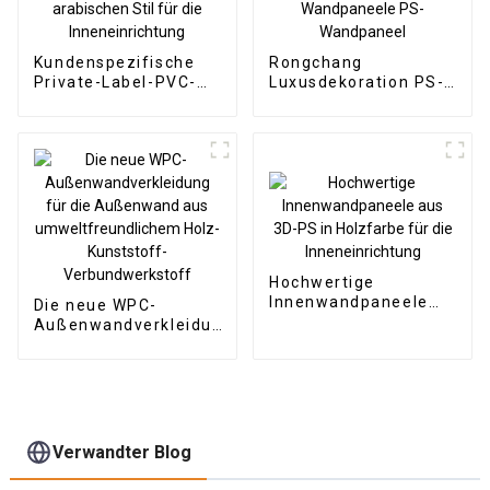
Lösung
Kundenspezifische
Rongchang
Private-Label-PVC-
Luxusdekoration PS-
Marmorplatte im
Formteile / PS-
arabischen Stil für
Wandpaneele PS-
die Inneneinrichtung
Wandpaneel
Hochwertige
Innenwandpaneele
Die neue WPC-
aus 3D-PS in
Außenwandverkleidung
Holzfarbe für die
für die Außenwand aus
Inneneinrichtung
umweltfreundlichem
Holz-Kunststoff-
Verbundwerkstoff
Verwandter Blog