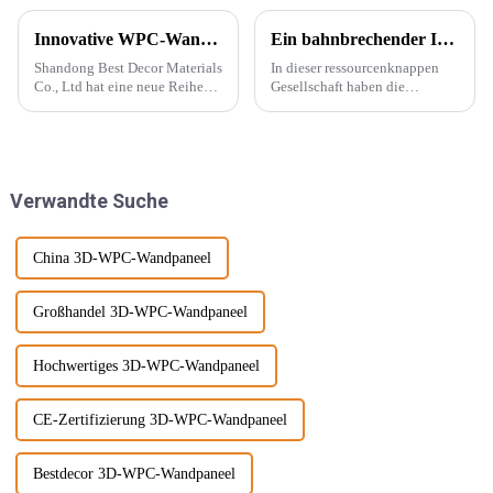
Innovative WPC-Wandpaneele für stilvolle Häuser
Ein bahnbrechender Innovator in der Dekorationsindustrie – PVC-Marmorplatten
Shandong Best Decor Materials
In dieser ressourcenknappen
Co., Ltd hat eine neue Reihe
Gesellschaft haben die
leichter, starrer und starker
Menschen begonnen, neue
Materialien eingeführt, die
Energiequellen zu entwickeln,
außerdem wasserdicht,
die die natürliche Produktion
feuchtigkeitsbeständig und
ersetzen können, wie
chemikalienbeständig sind.
beispielsweise PVC-
Verwandte Suche
Diese Materie...
Marmorplatten. Echter Marmor
ist nicht nur teuer, auch der
Abbau wird ...
China 3D-WPC-Wandpaneel
Großhandel 3D-WPC-Wandpaneel
Hochwertiges 3D-WPC-Wandpaneel
CE-Zertifizierung 3D-WPC-Wandpaneel
Bestdecor 3D-WPC-Wandpaneel