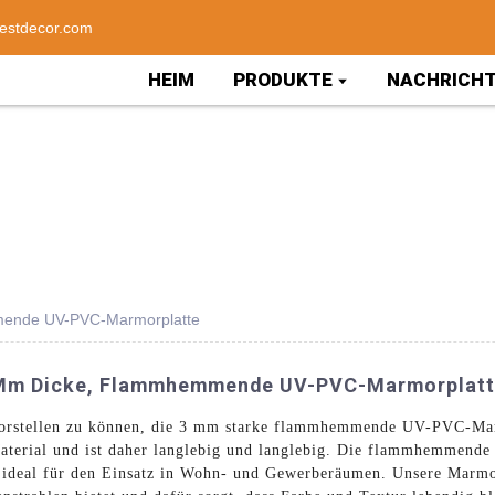
estdecor.com
HEIM
PRODUKTE
NACHRICH
mende UV-PVC-Marmorplatte
 3 Mm Dicke, Flammhemmende UV-PVC-Marmorplat
 vorstellen zu können, die 3 mm starke flammhemmende UV-PVC-Mar
erial und ist daher langlebig und langlebig. Die flammhemmende E
e ideal für den Einsatz in Wohn- und Gewerberäumen. Unsere Marmo