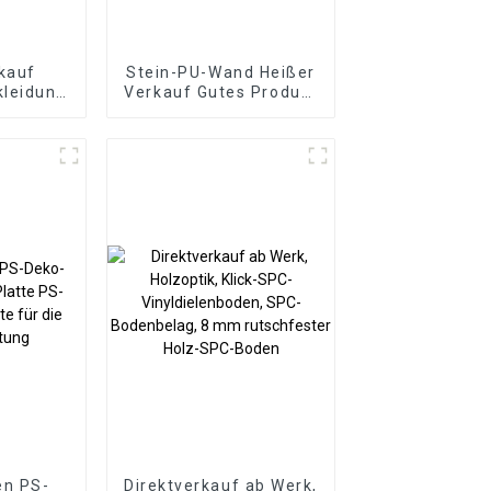
kauf
Stein-PU-Wand Heißer
kleidung
Verkauf Gutes Produkt
aneele
Neues Design PU-
ststoff
Steinwandpaneel für
atte
Hotel
 Wpc
eel
en PS-
Direktverkauf ab Werk,