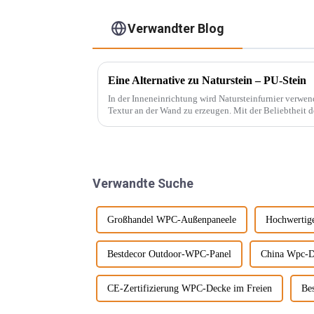
Verwandter Blog
Eine Alternative zu Naturstein – PU-Stein
In der Inneneinrichtung wird Natursteinfurnier verw
Textur an der Wand zu erzeugen. Mit der Beliebtheit des Wabi-Sabi-Stils haben sich
Designer immer mehr für ... interessiert.
Verwandte Suche
Großhandel WPC-Außenpaneele
Hochwertig
Bestdecor Outdoor-WPC-Panel
China Wpc-D
CE-Zertifizierung WPC-Decke im Freien
Be