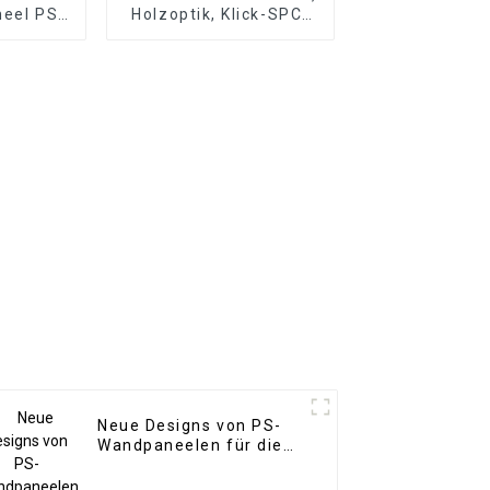
eel PS-
Holzoptik, Klick-SPC-
S-
Vinyldielenboden,
atte für
SPC-Bodenbelag, 8
ichtung
mm rutschfester Holz-
SPC-Boden
Neue Designs von PS-
Wandpaneelen für die
Inneneinrichtung.
Wasserdichtes PS-