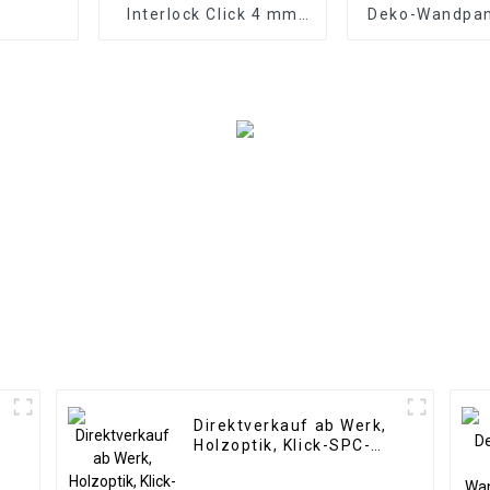
Interlock Click 4 mm
Deko-Wandpan
Vinyl-SPC-
Platte P
Bodenbeläge für den
Schaumstoffpl
Innenbereich
die Inneneinr
Direktverkauf ab Werk,
Holzoptik, Klick-SPC-
Vinyldielenboden, SPC-
Bodenbelag, 8 mm