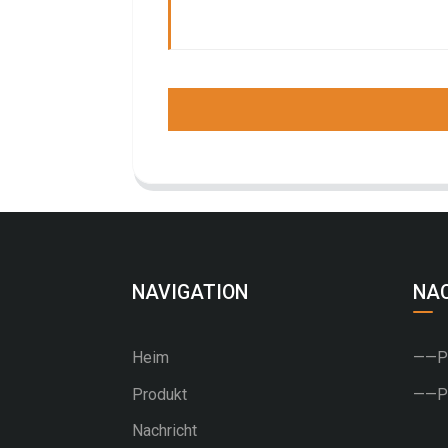
NAVIGATION
NA
Heim
——PU
Produkt
——PV
Nachricht