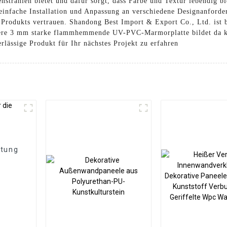
nstrahlen bietet und dafür sorgt, dass Farbe und Textur lebendig b
 einfache Installation und Anpassung an verschiedene Designanford
Produkts vertrauen. Shandong Best Import & Export Co., Ltd. ist be
nsere 3 mm starke flammhemmende UV-PVC-Marmorplatte bildet da k
rlässige Produkt für Ihr nächstes Projekt zu erfahren
htung