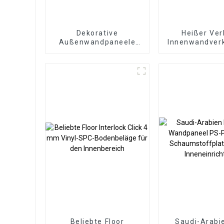
Dekorative
Heißer Ver
Außenwandpaneele
Innenwandver
aus Polyurethan-PU-
Dekorative P
Kunstkulturstein
Wand Holz Kun
Verbundpl
Geriffelte
Wandpan
Beliebte Floor
Saudi-Arabi