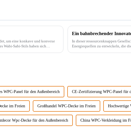
endet, um eine konkave und konvexe
In dieser ressourcenknappen Gesells
Energiequellen zu entwickeln, die di
beispielsweise PVC-Marmorplatten. Echter Marmor ist nicht nur teuer, auch der Abbau wird
...
es WPC-Panel für den Außenbereich
CE-Zertifizierung WPC-Panel für 
ecke im Freien
Großhandel WPC-Decke im Freien
Hochwertige 
stdecor Wpc-Decke für den Außenbereich
China WPC-Verkleidung im F