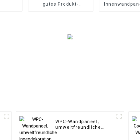
gutes Produkt-
Innenwandpan
dekoratives WPC-
3D-PS in Holzf
Wandpaneel für
die Inneneinr
Wohnzimmer-
Direktlieferung von der
Fabrik
WPC-Wandpaneel,
umweltfreundliche
Innendekoration aus
geriffeltem