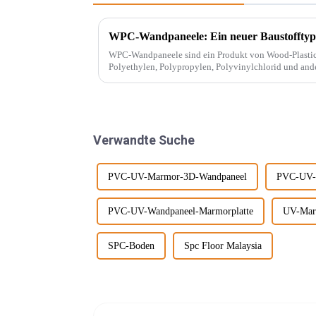
WPC-Wandpaneele: Ein neuer Baustofftyp
WPC-Wandpaneele sind ein Produkt von Wood-Plastic Composites
Polyethylen, Polypropylen, Polyvinylchlorid und ande
herkömmlicher Harzklebstoffe und wird mit ... gemisch
Verwandte Suche
PVC-UV-Marmor-3D-Wandpaneel
PVC-UV-M
PVC-UV-Wandpaneel-Marmorplatte
UV-Mar
SPC-Boden
Spc Floor Malaysia