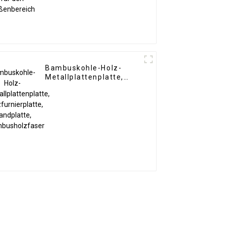
Bambuskohle-Holz-
Metallplattenplatte,
Holzfurnierplatte,
Wandplatte,
Bambusholzfaser