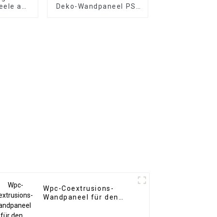
eele aus
Deko-Wandpaneel PS-
arbe für
Platte PS-
ichtung
Schaumstoffplatte für
die Inneneinrichtung
Wpc-Coextrusions-
Wandpaneel für den
Außenbereich