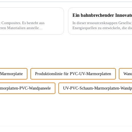
. Es besteht aus
In dieser ressourcenknappen Gesells
ren Materialien anstelle
Energiequellen zu entwickeln, die di
t.
beispielsweise PVC-Marmorplatten. Echter Marmor ist nicht nur teuer, auch der Abbau wird
...
armorplatte
Produktionslinie für PVC-UV-Marmorplatten
Wand
morplatten-PVC-Wandpaneele
UV-PVC-Schaum-Marmorplatten-Wandp