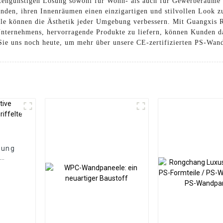
kostengünstigen Lösung sowohl für Wohn- als auch für Gewerberäume 
nden, ihren Innenräumen einen einzigartigen und stilvollen Look 
le können die Ästhetik jeder Umgebung verbessern. Mit Guangxis Ru
Unternehmens, hervorragende Produkte zu liefern, können Kunden da
 Sie uns noch heute, um mehr über unsere CE-zertifizierten PS-Wan
dung
z
e Wpc