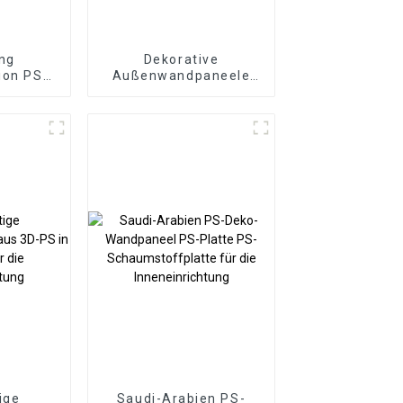
ng
Dekorative
ion PS-
Außenwandpaneele
/ PS-
aus Polyurethan-PU-
e PS-
Kunstkulturstein
eel
ige
Saudi-Arabien PS-