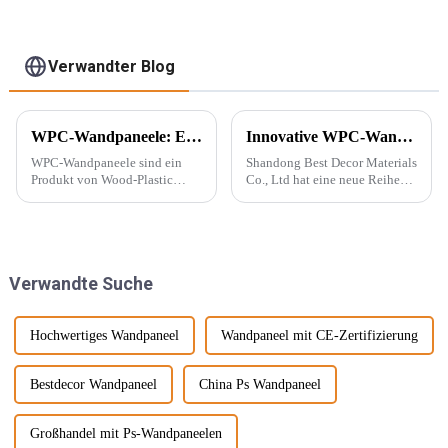
die Inneneinrichtung
Verwandter Blog
WPC-Wandpaneele: Ein neuer Baustofftyp
Innovative WPC-Wandpaneele für stilvolle Häuser
WPC-Wandpaneele sind ein
Shandong Best Decor Materials
Produkt von Wood-Plastic
Co., Ltd hat eine neue Reihe
Composites. Es besteht aus
leichter, starrer und starker
Polyethylen, Polypropylen,
Materialien eingeführt, die
Polyvinylchlorid und anderen
außerdem wasserdicht,
Materialien anstelle
feuchtigkeitsbeständig und
herkömmlicher Harzklebstoffe
chemikalienbeständig sind.
Verwandte Suche
und wird mit ... gemischt.
Diese Materie...
Hochwertiges Wandpaneel
Wandpaneel mit CE-Zertifizierung
Bestdecor Wandpaneel
China Ps Wandpaneel
Großhandel mit Ps-Wandpaneelen