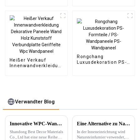
Inneneinrichtung.
Holzfarbe für die
Wasserdichtes PS-
Inneneinrichtung
Wandbrett
Rongchang
Heißer Verkauf
Luxusdekoration PS-
Innenwandverkleidung
Formteile / PS-
Dekorative Paneele
Wandpaneele PS-
Wand Holz Kunststoff
Wandpaneel
Verbundplatte
Geriffelte Wpc
Wandpaneel
Verwandter Blog
Innovative WPC-Wandpaneele für stilvolle Häuser
Eine Alternative zu Naturstein – PU-Stein
Shandong Best Decor Materials
In der Inneneinrichtung wird
Co., Ltd hat eine neue Reihe
Natursteinfurnier verwendet,