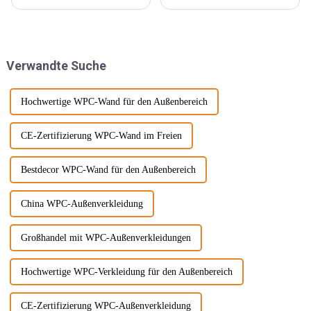
leichter, starrer und starker
um eine konkave und konvexe
Materialien eingeführt, die
Textur an der Wand zu
außerdem wasserdicht,
erzeugen. Mit der Beliebtheit
feuchtigkeitsbeständig und
des Wabi-Sabi-Stils haben sich
chemikalienbeständig sind.
Designer immer mehr für ...
Verwandte Suche
Diese Materie...
interessiert.
Hochwertige WPC-Wand für den Außenbereich
CE-Zertifizierung WPC-Wand im Freien
Bestdecor WPC-Wand für den Außenbereich
China WPC-Außenverkleidung
Großhandel mit WPC-Außenverkleidungen
Hochwertige WPC-Verkleidung für den Außenbereich
CE-Zertifizierung WPC-Außenverkleidung