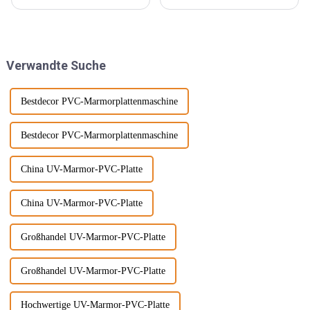
leichter, starrer und starker
Composites. Es besteht aus
Materialien eingeführt, die
Polyethylen, Polypropylen,
außerdem wasserdicht,
Polyvinylchlorid und anderen
feuchtigkeitsbeständig und
Materialien anstelle
chemikalienbeständig sind.
herkömmlicher Harzklebstoffe
Verwandte Suche
Diese Materie...
und wird mit ... gemischt.
Bestdecor PVC-Marmorplattenmaschine
Bestdecor PVC-Marmorplattenmaschine
China UV-Marmor-PVC-Platte
China UV-Marmor-PVC-Platte
Großhandel UV-Marmor-PVC-Platte
Großhandel UV-Marmor-PVC-Platte
Hochwertige UV-Marmor-PVC-Platte