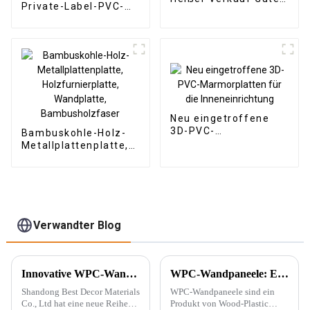
Private-Label-PVC-
Produkt Neues Design
Marmorplatte im
PU-Steinwandpaneel
arabischen Stil für
für Hotel
die Inneneinrichtung
Neu eingetroffene
3D-PVC-
Bambuskohle-Holz-
Marmorplatten für
Metallplattenplatte,
die Inneneinrichtung
Holzfurnierplatte,
Wandplatte,
Bambusholzfaser
Verwandter Blog
Innovative WPC-Wandpaneele für stilvolle Häuser
WPC-Wandpaneele: Ein neuer Baustofftyp
Shandong Best Decor Materials
WPC-Wandpaneele sind ein
Co., Ltd hat eine neue Reihe
Produkt von Wood-Plastic