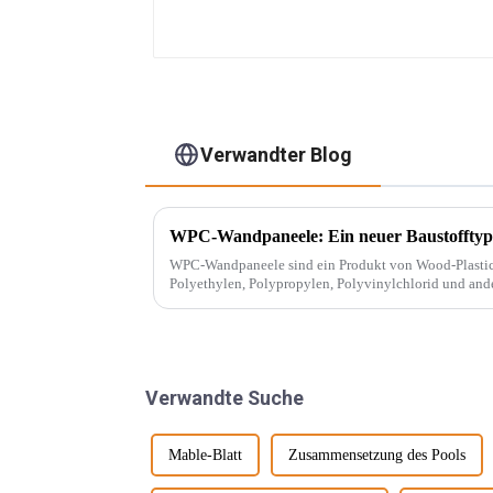
Verwandter Blog
WPC-Wandpaneele: Ein neuer Baustofftyp
WPC-Wandpaneele sind ein Produkt von Wood-Plastic Composites
Polyethylen, Polypropylen, Polyvinylchlorid und ande
herkömmlicher Harzklebstoffe und wird mit ... gemisch
Verwandte Suche
Mable-Blatt
Zusammensetzung des Pools