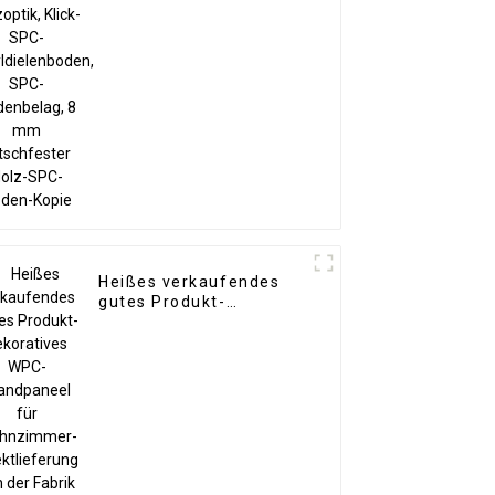
Bodenbelag, 8 mm
rutschfester Holz-SPC-
Boden-Kopie
Heißes verkaufendes
gutes Produkt-
dekoratives WPC-
Wandpaneel für
Wohnzimmer-
Direktlieferung von der
Fabrik