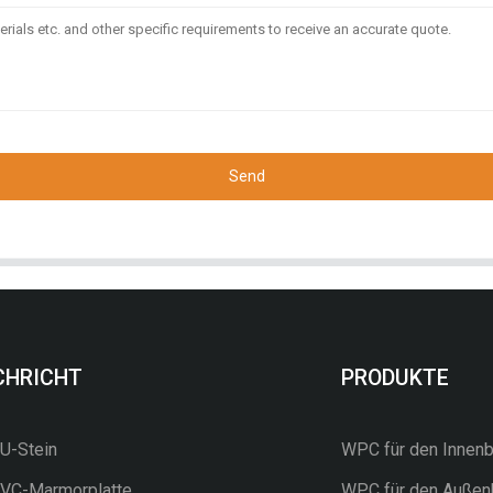
Send
CHRICHT
PRODUKTE
-Stein
WPC für den Innenb
C-Marmorplatte
WPC für den Außen