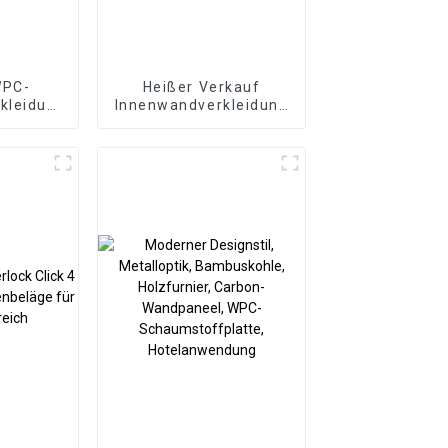
WPC-
Heißer Verkauf
kleidung
Innenwandverkleidung
enwand
Dekorative Paneele
Wand Holz Kunststoff
dlichem
Verbundplatte
toff-
Geriffelte Wpc
kstoff
Wandpaneel