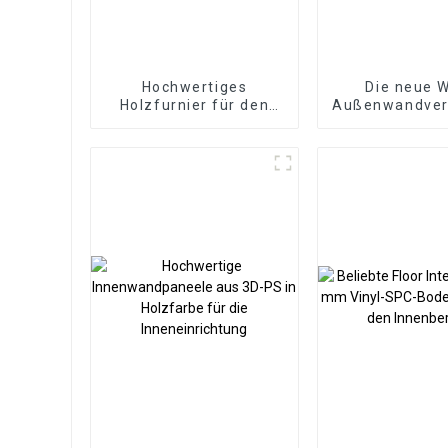
Hochwertiges
Die neue 
Holzfurnier für den
Außenwandver
Innenbereich, PVC-
für die Auß
Marmorplatten,
aus
Lamellenwandverkleidung,
umweltfreun
WPC-
Holz-Kunsts
Wandtapetenpaneele,
Verbundwer
geriffelt