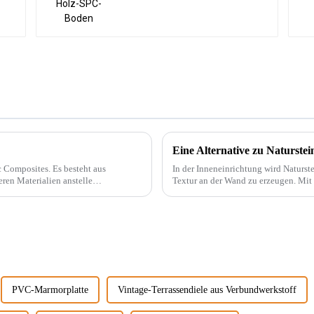
Eine Alternative zu Naturstei
. Es besteht aus
In der Inneneinrichtung wird Naturs
ren Materialien anstelle
Textur an der Wand zu erzeugen. Mit der Beliebtheit des Wabi-Sabi-Stils haben sich
t.
Designer immer mehr für ... interessier
PVC-Marmorplatte
Vintage-Terrassendiele aus Verbundwerkstoff