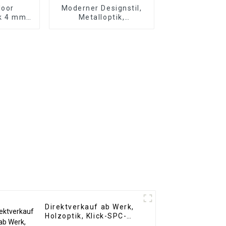
loor
Moderner Designstil,
ck 4 mm
Metalloptik,
C-
Bambuskohle,
für den
Holzfurnier, Carbon-
ich
Wandpaneel, WPC-
Schaumstoffplatte,
Hotelanwendung
Direktverkauf ab Werk,
Holzoptik, Klick-SPC-
Vinyldielenboden, SPC-