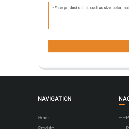
NAVIGATION
NA
Heim
——PU
Produkt
——PV