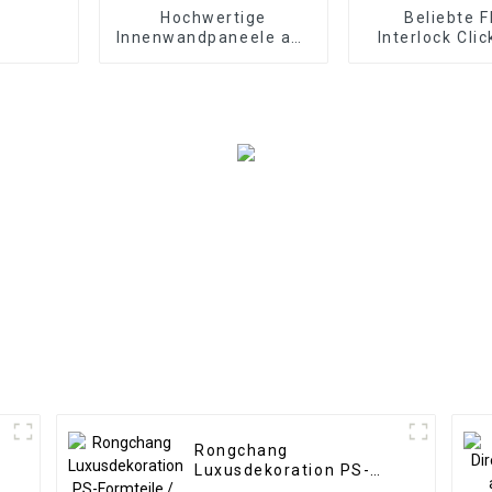
Hochwertige
Beliebte F
Innenwandpaneele aus
Interlock Cli
3D-PS in Holzfarbe für
Vinyl-SP
die Inneneinrichtung
Bodenbeläge 
Innenbere
Rongchang
Luxusdekoration PS-
Formteile / PS-