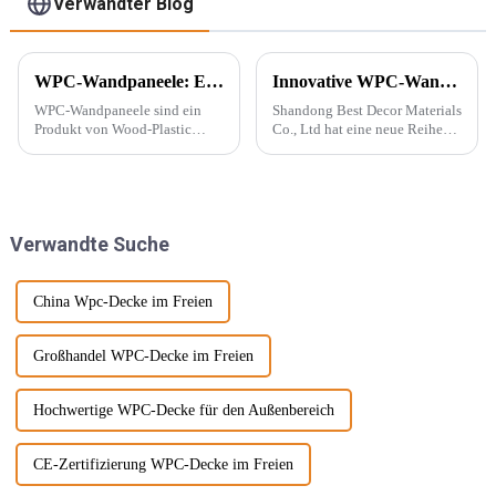
Verwandter Blog
WPC-Wandpaneele: Ein neuer Baustofftyp
Innovative WPC-Wandpaneele für stilvolle Häuser
WPC-Wandpaneele sind ein
Shandong Best Decor Materials
Produkt von Wood-Plastic
Co., Ltd hat eine neue Reihe
Composites. Es besteht aus
leichter, starrer und starker
Polyethylen, Polypropylen,
Materialien eingeführt, die
Polyvinylchlorid und anderen
außerdem wasserdicht,
Materialien anstelle
feuchtigkeitsbeständig und
herkömmlicher Harzklebstoffe
chemikalienbeständig sind.
Verwandte Suche
und wird mit ... gemischt.
Diese Materie...
China Wpc-Decke im Freien
Großhandel WPC-Decke im Freien
Hochwertige WPC-Decke für den Außenbereich
CE-Zertifizierung WPC-Decke im Freien