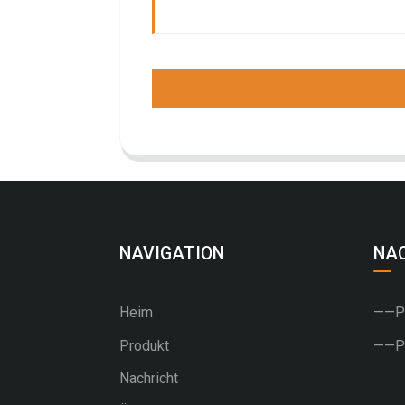
NAVIGATION
NA
Heim
——PU
Produkt
——PV
Nachricht