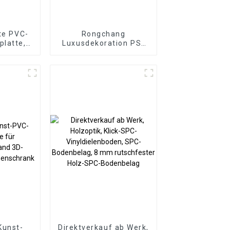
te PVC-
Rongchang
latte,
Luxusdekoration PS-
 mm, 8
Formteile / PS-
erdichte
Wandpaneele PS-
dplatten
Wandpaneel
bereich
esign-
g
Kunst-
Direktverkauf ab Werk,