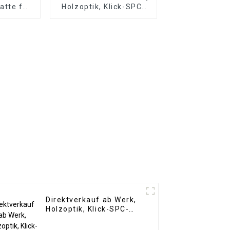
tte für
Holzoptik, Klick-SPC-
and 3D-
Vinyldielenboden,
 für
SPC-Bodenbelag, 8
rank
mm rutschfester Holz-
SPC-Bodenbelag
Direktverkauf ab Werk,
Holzoptik, Klick-SPC-
Vinyldielenboden, SPC-
Bodenbelag, 8 mm