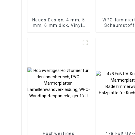
Neues Design, 4 mm, 5
WPC-laminier
mm, 6 mm dick, Vinyl-
Schaumstoffp
Plankenboden, Click-
1220 x 2440
Lock-System, SPC-
mm dick, wass
Bodenbelag
Holzfolienwan
für den Außen
mit Grafikd
Lösun
Hochwertiges
4x8 Fuß UV-