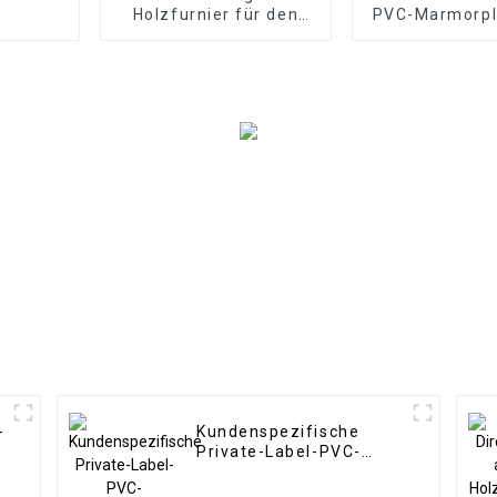
Holzfurnier für den
PVC-Marmorpla
Innenbereich, PVC-
Badezimmerw
Marmorplatten,
Holzplatte
Lamellenwandverkleidung,
Küchensch
WPC-
Wandtapetenpaneele,
geriffelt
-
Kundenspezifische
Private-Label-PVC-
Marmorplatte im
g
arabischen Stil für die