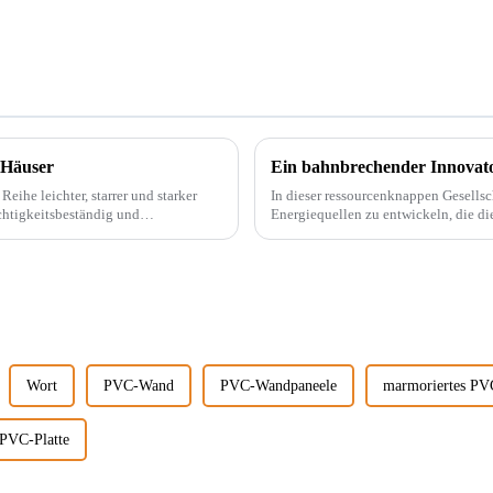
 Häuser
eihe leichter, starrer und starker
In dieser ressourcenknappen Gesells
chtigkeitsbeständig und
Energiequellen zu entwickeln, die di
beispielsweise PVC-Marmorplatten. Echter Marmor ist nicht nur teuer, auch der Abbau wird
...
Wort
PVC-Wand
PVC-Wandpaneele
marmoriertes PV
PVC-Platte